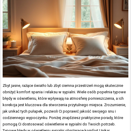
Zbyt jasne, rażące światło lub zbyt ciemna przestrzeń mogą skutecznie
obniżyć komfort spania i relaksu w sypialni. Wiele osób popełnia typowe
błędy w oświetleniu, które wpływają na atmosferę pomieszczenia, a ich
korekcja jest kluczowa dla stworzenia przytulnego miejsca. Zrozumienie,
jak unikać tych pułapek, pozwoli Ci poprawić jakość swojego snu i
codziennego wypoczynku. Poniżej znajdziesz praktyczne porady, które
pomogą Ci dostosować oświetlenie w sypialni do Twoich potrzeb.
Typowe błędy w oświetleniu sypialni obniżające komfort Unikaj