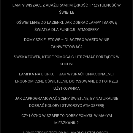
LAMPY WISZĄCE Z ABAŻURAMI: MIĘKKOŚĆ I PRZYTULNOŚĆ W
ŚWIETLE
OŚWIETLENIE DO ŁAZIENKI: JAK DOBRAĆ LAMPY I BARWĘ
ŚWIATŁA DLA FUNKCJI I ATMOSFERY
DOMY SZKIELETOWE – DLACZEGO WARTO W NIE
ZAINWESTOWAĆ?
5 WSKAZÓWEK, KTÓRE POMOGĄ CI UTRZYMAĆ PORZĄDEK W
KUCHNI
LAMPKA NA BIURKO – JAK WYBRAĆ FUNKCJONALNE I
ERGONOMICZNE OŚWIETLENIE DOPASOWANE DO POTRZEB
UŻYTKOWNIKA
JAK ZAPROGRAMOWAĆ SCENY ŚWIETLNE, BY NATURALNIE
DOBRAĆ KOLORY I STWORZYĆ ATMOSFERĘ
CZY ŁÓŻKO W SZAFIE TO DOBRY POMYSŁ W MAŁYM
MIESZKANIU?
NOWOCZESNE TRENDY W LAMPACH STOŁOWYCH: