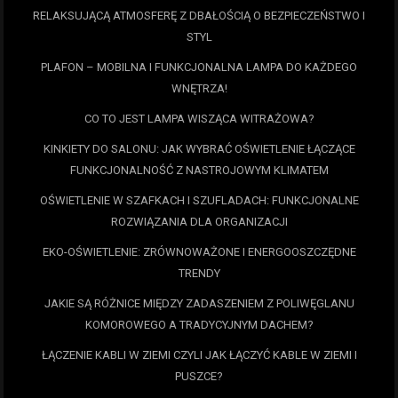
RELAKSUJĄCĄ ATMOSFERĘ Z DBAŁOŚCIĄ O BEZPIECZEŃSTWO I
STYL
PLAFON – MOBILNA I FUNKCJONALNA LAMPA DO KAŻDEGO
WNĘTRZA!
CO TO JEST LAMPA WISZĄCA WITRAŻOWA?
KINKIETY DO SALONU: JAK WYBRAĆ OŚWIETLENIE ŁĄCZĄCE
FUNKCJONALNOŚĆ Z NASTROJOWYM KLIMATEM
OŚWIETLENIE W SZAFKACH I SZUFLADACH: FUNKCJONALNE
ROZWIĄZANIA DLA ORGANIZACJI
EKO-OŚWIETLENIE: ZRÓWNOWAŻONE I ENERGOOSZCZĘDNE
TRENDY
JAKIE SĄ RÓŻNICE MIĘDZY ZADASZENIEM Z POLIWĘGLANU
KOMOROWEGO A TRADYCYJNYM DACHEM?
ŁĄCZENIE KABLI W ZIEMI CZYLI JAK ŁĄCZYĆ KABLE W ZIEMI I
PUSZCE?