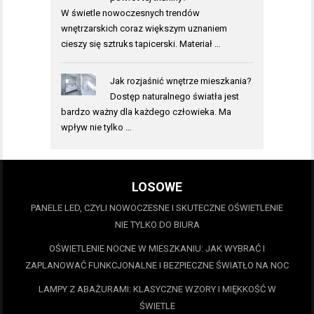
W świetle nowoczesnych trendów
wnętrzarskich coraz większym uznaniem
cieszy się sztruks tapicerski. Materiał …
Jak rozjaśnić wnętrze mieszkania?
Dostęp naturalnego światła jest
bardzo ważny dla każdego człowieka. Ma
wpływ nie tylko …
LOSOWE
PANELE LED, CZYLI NOWOCZESNE I SKUTECZNE OŚWIETLENIE
NIE TYLKO DO BIURA
OŚWIETLENIE NOCNE W MIESZKANIU: JAK WYBRAĆ I
ZAPLANOWAĆ FUNKCJONALNE I BEZPIECZNE ŚWIATŁO NA NOC
LAMPY Z ABAŻURAMI: KLASYCZNE WZORY I MIĘKKOŚĆ W
ŚWIETLE