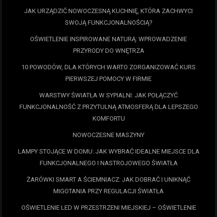
JAK URZĄDZIĆ NOWOCZESNĄ KUCHNIĘ, KTÓRA ZACHWYCI
SWOJĄ FUNKCJONALNOŚCIĄ?
OŚWIETLENIE INSPIROWANE NATURĄ: WPROWADZENIE
PRZYRODY DO WNĘTRZA
10 POWODÓW, DLA KTÓRYCH WARTO ZORGANIZOWAĆ KURS
PIERWSZEJ POMOCY W FIRMIE
WARSTWY ŚWIATŁA W SYPIALNI: JAK POŁĄCZYĆ
FUNKCJONALNOŚĆ Z PRZYTULNĄ ATMOSFERĄ DLA LEPSZEGO
KOMFORTU
NOWOCZESNE MASZYNY
LAMPY STOJĄCE W DOMU: JAK WYBRAĆ IDEALNE MIEJSCE DLA
FUNKCJONALNEGO I NASTROJOWEGO ŚWIATŁA
ŻARÓWKI SMART A ŚCIEMNIACZ: JAK DOBRAĆ I UNIKNĄĆ
MIGOTANIA PRZY REGULACJI ŚWIATŁA
OŚWIETLENIE LED W PRZESTRZENI MIEJSKIEJ – OŚWIETLENIE