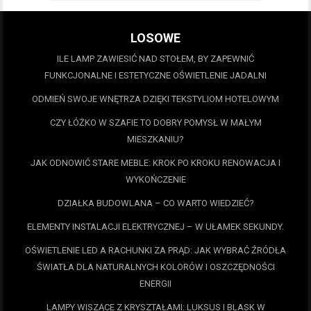
LOSOWE
ILE LAMP ZAWIESIĆ NAD STOŁEM, BY ZAPEWNIĆ
FUNKCJONALNE I ESTETYCZNE OŚWIETLENIE JADALNI
ODMIEŃ SWOJE WNĘTRZA DZIĘKI TEKSTYLIOM HOTELOWYM
CZY ŁÓŻKO W SZAFIE TO DOBRY POMYSŁ W MAŁYM
MIESZKANIU?
JAK ODNOWIĆ STARE MEBLE: KROK PO KROKU RENOWACJA I
WYKOŃCZENIE
DZIAŁKA BUDOWLANA – CO WARTO WIEDZIEĆ?
ELEMENTY INSTALACJI ELEKTRYCZNEJ – W UŁAMEK SEKUNDY.
OŚWIETLENIE LED A RACHUNKI ZA PRĄD: JAK WYBRAĆ ŹRÓDŁA
ŚWIATŁA DLA NATURALNYCH KOLORÓW I OSZCZĘDNOŚCI
ENERGII
LAMPY WISZĄCE Z KRYSZTAŁAMI: LUKSUS I BLASK W