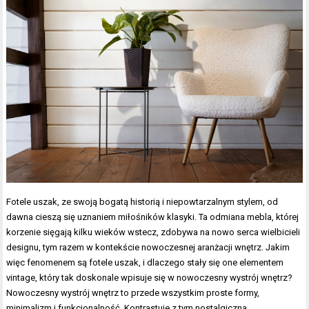
Fotele uszak, ze swoją bogatą historią i niepowtarzalnym stylem, od
dawna cieszą się uznaniem miłośników klasyki. Ta odmiana mebla, której
korzenie sięgają kilku wieków wstecz, zdobywa na nowo serca wielbicieli
designu, tym razem w kontekście nowoczesnej aranżacji wnętrz. Jakim
więc fenomenem są fotele uszak, i dlaczego stały się one elementem
vintage, który tak doskonale wpisuje się w nowoczesny wystrój wnętrz?
Nowoczesny wystrój wnętrz to przede wszystkim proste formy,
minimalizm i funkcjonalność. Kontrastuje z tym nostalgiczna…