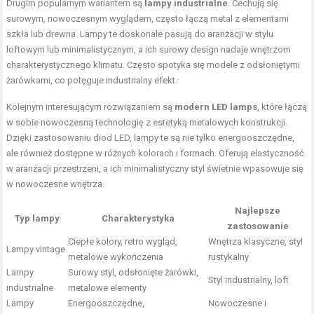
Drugim popularnym wariantem są
lampy industrialne
. Cechują się
surowym, nowoczesnym wyglądem, często łączą metal z elementami
szkła lub drewna. Lampy te doskonale pasują do aranżacji w stylu
loftowym lub minimalistycznym, a ich surowy design nadaje wnętrzom
charakterystycznego klimatu. Często spotyka się modele z odsłoniętymi
żarówkami, co potęguje industrialny efekt.
Kolejnym interesującym rozwiązaniem są
modern LED lamps
, które łączą
w sobie nowoczesną technologię z estetyką metalowych konstrukcji.
Dzięki zastosowaniu diod LED, lampy te są nie tylko energooszczędne,
ale również dostępne w różnych kolorach i formach. Oferują elastyczność
w aranżacji przestrzeni, a ich minimalistyczny styl świetnie wpasowuje się
w nowoczesne wnętrza.
Najlepsze
Typ lampy
Charakterystyka
zastosowanie
Ciepłe kolory, retro wygląd,
Wnętrza klasyczne, styl
Lampy vintage
metalowe wykończenia
rustykalny
Lampy
Surowy styl, odsłonięte
żarówki
,
Styl industrialny, loft
industrialne
metalowe elementy
Lampy
Energooszczędne,
Nowoczesne i