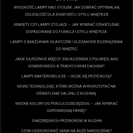
WYSOKOŚĆ LAMPY NAD STOŁEM: JAK DOBRAĆ OPTYMALNĄ
ODLEGŁOŚĆ DLA KOMFORTU I STYLU WNĘTRZA
KINKIETY CZY LAMPY STOJĄCE – JAK WYBRAĆ OŚWIETLENIE
DOPASOWANE DO FUNKCJI I STYLU WNĘTRZA
LAMPY Z ABAŻURAMI: KLASYCZNE I ELEGANCKIE ROZWIĄZANIA
DO WNĘTRZ
JAKIE SĄ RÓŻNICE MIĘDZY ZADASZENIEM Z POLIWĘGLANU
KOMOROWEGO A TRADYCYJNYM DACHEM?
LAMPY BAKTERIOBÓJCZE – GDZIE SIĘ PRZYDADZĄ?
NOWE TECHNOLOGIE, KTÓRE MOŻNA WYKORZYSTAĆ NA
OŚWIETLENIE SALONU Z KUCHNIĄ.
MODNE KOLORY DO POKOJU DZIECIĘCEGO – JAK WYBRAĆ
ODPOWIEDNIĄ FARBĘ?
5 NIEZBĘDNYCH PRZYBORÓW W KUCHNI
CZYM UDEKOROWAĆ OKNA NA BOŻE NARODZENIE?