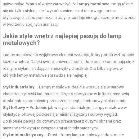
uniwersalne. Warto również zauważyć, że
lampy metalowe
mogą różnić
się nie tylko stylem, ale i wykończeniem – od matowego, przez
błyszczące, aż po postarzaną patynę, co daje nieograniczone możliwości
w tworzeniu spójnych aranżacji.
Jakie style wnętrz najlepiej pasują do lamp
metalowych?
Lampy metalowe to wyjątkowy element wystroju, który potrafi wzbogacić
każde wnętrze. Dzięki swojej uniwersalności, doskonale komponują się z
różnymi stylami, nadając im niezwykły charakter. Oto kilka stylów, w
których lampy metalowe sprawdzą się najlepiej:
Styl industrialny
– Lampy metalowe idealnie wpisują się w surowy
charakter stylistyki industrialnej. Często spotykane w loftach, stanowią
doskonałe uzupełnienie przestrzeni z cegłą i betonowymi akcentami.
Styl loftowy
– Podobnie jak w stylu industrialnym, lampy metalowe w
stylistyce loftowej podkreślają minimalistyczny i surowy wygląd.
Doskonale pasują do otwartych przestrzeni z dużymi oknami oraz
niestandardowymi rozwiązaniami architektonicznymi.
Styl minimalistyczny
– Proste formy lamp metalowych doskonale