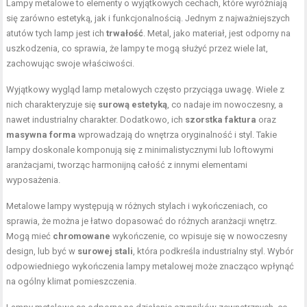
Lampy metalowe to elementy o wyjątkowych cechach, które wyróżniają
się zarówno estetyką, jak i funkcjonalnością. Jednym z najważniejszych
atutów tych lamp jest ich
trwałość
. Metal, jako materiał, jest odporny na
uszkodzenia, co sprawia, że lampy te mogą służyć przez wiele lat,
zachowując swoje właściwości.
Wyjątkowy wygląd lamp metalowych często przyciąga uwagę. Wiele z
nich charakteryzuje się
surową estetyką
, co nadaje im nowoczesny, a
nawet industrialny charakter. Dodatkowo, ich
szorstka faktura
oraz
masywna forma
wprowadzają do wnętrza oryginalność i styl. Takie
lampy doskonale komponują się z minimalistycznymi lub loftowymi
aranżacjami, tworząc harmonijną całość z innymi elementami
wyposażenia.
Metalowe lampy występują w różnych stylach i wykończeniach, co
sprawia, że można je łatwo dopasować do różnych aranżacji wnętrz.
Mogą mieć
chromowane
wykończenie, co wpisuje się w nowoczesny
design, lub być w
surowej stali
, która podkreśla industrialny styl. Wybór
odpowiedniego wykończenia lampy metalowej może znacząco wpłynąć
na ogólny klimat pomieszczenia.