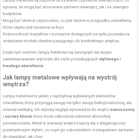
Lampy metalowe są odporne na działanie czynników zewnętrznych, co
sprawia, że mogą być stosowane zarówno wewnątrz, jak i na zewnątrz
budynków.
Mogą być łatwe w czyszczeniu, co jest istotne w przypadku
oświetlenia
,
które często jest narażone na kurz.
Różnorodność kształtów i rozmiarów dostępnych na rynku pozwala na
znalezienie modelu idealnie pasującego do konkretnego wnętrza.
Dzięki tym cechom, lampy metalowe są cieszącym się dużym
zainteresowaniem wyborem dla osób poszukujących
stylowego i
trwałego oświetlenia
.
Jak lampy metalowe wpływają na wystrój
wnętrza?
Lampy metalowe to jeden z najchętniej wybieranych elementów
oświetlenia, który przyciąga uwagę nie tylko swoją funkcjonalnością, ale
również estetyką. Ich stylowy wygląd wprowadza do wnętrz
nowoczesny
i
surowy klimat
, który może całkowicie odmienić atmosferę
pomieszczenia. Metal w aranżacji wnętrz kojarzy się z elegancją oraz
przemysłowym stylem, co czyni go odpowiednim rozwiązaniem zarówno
do mieszkań, jak i biur.