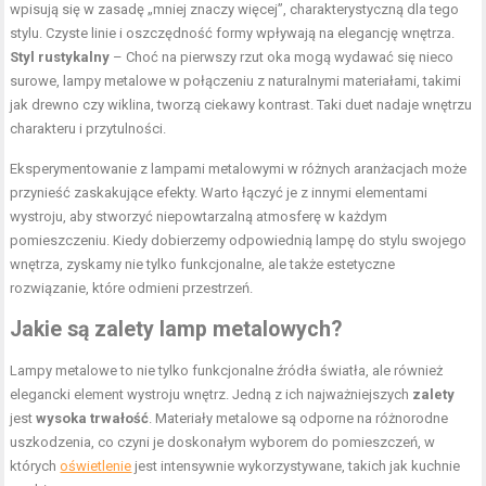
wpisują się w zasadę „mniej znaczy więcej”, charakterystyczną dla tego
stylu. Czyste linie i oszczędność formy wpływają na elegancję wnętrza.
Styl rustykalny
– Choć na pierwszy rzut oka mogą wydawać się nieco
surowe, lampy metalowe w połączeniu z naturalnymi materiałami, takimi
jak drewno czy wiklina, tworzą ciekawy kontrast. Taki duet nadaje wnętrzu
charakteru i przytulności.
Eksperymentowanie z lampami metalowymi w różnych aranżacjach może
przynieść zaskakujące efekty. Warto łączyć je z innymi elementami
wystroju, aby stworzyć niepowtarzalną atmosferę w każdym
pomieszczeniu. Kiedy dobierzemy odpowiednią lampę do stylu swojego
wnętrza, zyskamy nie tylko funkcjonalne, ale także estetyczne
rozwiązanie, które odmieni przestrzeń.
Jakie są zalety lamp metalowych?
Lampy metalowe to nie tylko funkcjonalne źródła światła, ale również
elegancki element wystroju wnętrz. Jedną z ich najważniejszych
zalety
jest
wysoka trwałość
. Materiały metalowe są odporne na różnorodne
uszkodzenia, co czyni je doskonałym wyborem do pomieszczeń, w
których
oświetlenie
jest intensywnie wykorzystywane, takich jak kuchnie