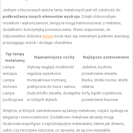
Jednym z kluczowych atutów lamp metalowych jest ich zdolność do
podkreślania innych elementów wystroju
. Dzięki różnorodnym
modelom i wykończeniom, lampy te mogą harmonizować z meblami,
dodatkami i kolorystyką pomieszczenia. Warto wspomnieć, że
odpowiednio dobrana
lampa
może stać się centralnym punktem aranżacji,
przyciągając wzrok i dodając charakteru.
Typ lampy
Najważniejsze cechy
Najlepsze zastosowanie
metalowej
Lampa
Stylowy wygląd, możliwość
Jadalnie, kuchnie,
wisząca
regulacji wysokości
przestrzenie otwarte
Lampa
Kompaktowe rozmiary,
Biurka, stoliki nocne, strefy
stołowa
praktyczne do biura i salonu
relaksu
Lampa
Duże źródło światła, dostęplna
Sofy, kąciki czytelnicze,
podłogowa
w różnych stylach
przestrzenie biurowe
Wnętrza, w których zainstalowane są lampy metalowe, często zyskują na
elegancji i nowoczesności. Dodatkowo metalowe akcenty mogą
doskonale współgrać z najróżniejszymi materiałami, takimi jak drewno,
szkło czy tworzywa sztuczne, co sprawia, że są one niezwykle