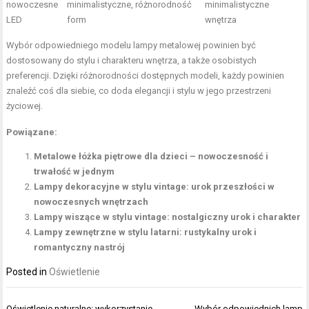
nowoczesne
minimalistyczne, różnorodność
minimalistyczne
LED
form
wnętrza
Wybór odpowiedniego modelu lampy metalowej powinien być
dostosowany do stylu i charakteru wnętrza, a także osobistych
preferencji. Dzięki różnorodności dostępnych modeli, każdy powinien
znaleźć coś dla siebie, co doda elegancji i stylu w jego przestrzeni
życiowej.
Powiązane:
Metalowe łóżka piętrowe dla dzieci – nowoczesność i
trwałość w jednym
Lampy dekoracyjne w stylu vintage: urok przeszłości w
nowoczesnych wnętrzach
Lampy wiszące w stylu vintage: nostalgiczny urok i charakter
Lampy zewnętrzne w stylu latarni: rustykalny urok i
romantyczny nastrój
Posted in
Oświetlenie
Nawigacja
Oświetlenie naturalne: wykorzystanie
Wybór odpowiednich lamp