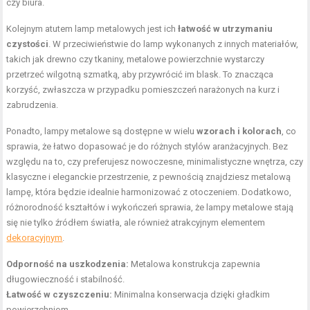
czy biura.
Kolejnym atutem lamp metalowych jest ich
łatwość w utrzymaniu
czystości
. W przeciwieństwie do lamp wykonanych z innych materiałów,
takich jak drewno czy tkaniny, metalowe powierzchnie wystarczy
przetrzeć wilgotną szmatką, aby przywrócić im blask. To znacząca
korzyść, zwłaszcza w przypadku pomieszczeń narażonych na kurz i
zabrudzenia.
Ponadto, lampy metalowe są dostępne w wielu
wzorach i kolorach
, co
sprawia, że łatwo dopasować je do różnych stylów aranżacyjnych. Bez
względu na to, czy preferujesz nowoczesne, minimalistyczne wnętrza, czy
klasyczne i eleganckie przestrzenie, z pewnością znajdziesz metalową
lampę, która będzie idealnie harmonizować z otoczeniem. Dodatkowo,
różnorodność kształtów i wykończeń sprawia, że lampy metalowe stają
się nie tylko źródłem światła, ale również atrakcyjnym elementem
dekoracyjnym
.
Odporność na uszkodzenia:
Metalowa konstrukcja zapewnia
długowieczność i stabilność.
Łatwość w czyszczeniu:
Minimalna konserwacja dzięki gładkim
powierzchniom.