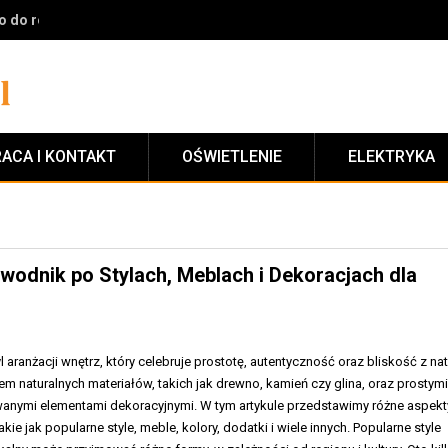
, które psują efekt i jak je naprawić krok po kroku
ACA I KONTAKT
OŚWIETLENIE
ELEKTRYKA
odnik po Stylach, Meblach i Dekoracjach dla
yl aranżacji wnętrz, który celebruje prostotę, autentyczność oraz bliskość z nat
em naturalnych materiałów, takich jak drewno, kamień czy glina, oraz prostymi
anymi elementami dekoracyjnymi. W tym artykule przedstawimy różne aspekt
akie jak popularne style, meble, kolory, dodatki i wiele innych. Popularne style