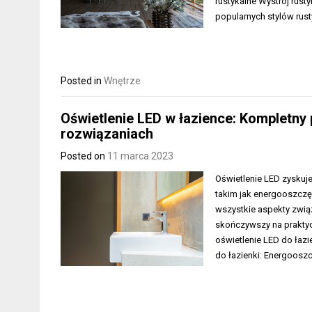
rustykalne Wystrój rust
popularnych stylów rust
Posted in
Wnętrze
Oświetlenie LED w łazience: Kompletn
rozwiązaniach
Posted on
11 marca 2023
Oświetlenie LED zyskuj
takim jak energooszczę
wszystkie aspekty zwią
skończywszy na prakty
oświetlenie LED do łazie
do łazienki: Energooszc