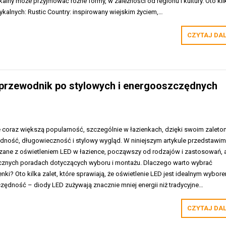
ykalny może przyjmować różne formy, w zależności od regionu i kultury. Oto kil
ykalnych: Rustic Country: inspirowany wiejskim życiem,…
CZYTAJ DA
y przewodnik po stylowych i energooszczędnych
e coraz większą popularność, szczególnie w łazienkach, dzięki swoim zaleto
dność, długowieczność i stylowy wygląd. W niniejszym artykule przedstawim
zane z oświetleniem LED w łazience, począwszy od rodzajów i zastosowań, 
cznych poradach dotyczących wyboru i montażu. Dlaczego warto wybrać
nki? Oto kilka zalet, które sprawiają, że oświetlenie LED jest idealnym wybor
zędność – diody LED zużywają znacznie mniej energii niż tradycyjne…
CZYTAJ DA