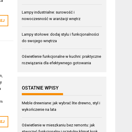
ka
Lampy industrialne: surowość i
nowoczesność w aranżacji wnętrz
LEJ
Lampy stołowe: dodaj stylu i funkcjonalności
do swojego wnętrza
Oświetlenie funkcjonalne w kuchni: praktyczne
rozwiązania dla efektywnego gotowania
m,
y
OSTATNIE WPISY
a
em
Meble drewniane: jak wybrać lite drewno, styl i
wykończenie na lata
LEJ
Oświetlenie w mieszkaniu bez remontu: jak
stworzyć funkcjonalny i przytulny klimat krok