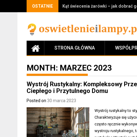
Skip
OSTATNIE
Oświetlenie przedpokoju: typowe błędy
to
content
STRONA GŁÓWNA
WSPÓŁPR
MONTH:
MARZEC 2023
Wystrój Rustykalny: Kompleksowy Przew
Ciepłego i Przytulnego Domu
Posted on
30 marca 2023
Wystrój rustykalny to st
Charakteryzuje się użyci
często ręcznie wykonyw
wystroju rustykalnego, t