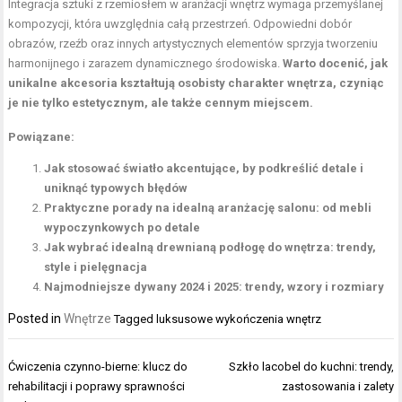
Integracja sztuki z rzemiosłem w aranżacji wnętrz wymaga przemyślanej
kompozycji, która uwzględnia całą przestrzeń. Odpowiedni dobór
obrazów, rzeźb oraz innych artystycznych elementów sprzyja tworzeniu
harmonijnego i zarazem dynamicznego środowiska.
Warto docenić, jak
unikalne akcesoria kształtują osobisty charakter wnętrza, czyniąc
je nie tylko estetycznym, ale także cennym miejscem.
Powiązane:
Jak stosować światło akcentujące, by podkreślić detale i
uniknąć typowych błędów
Praktyczne porady na idealną aranżację salonu: od mebli
wypoczynkowych po detale
Jak wybrać idealną drewnianą podłogę do wnętrza: trendy,
style i pielęgnacja
Najmodniejsze dywany 2024 i 2025: trendy, wzory i rozmiary
Posted in
Wnętrze
Tagged
luksusowe wykończenia wnętrz
Nawigacja
Ćwiczenia czynno-bierne: klucz do
Szkło lacobel do kuchni: trendy,
wpisu
rehabilitacji i poprawy sprawności
zastosowania i zalety