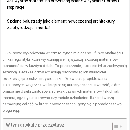
Jak wybrać materiał na drewnianą ścianę w sypialni? Porady i
inspiracje
Szklane balustrady jako element nowoczesnej architektury:
zalety, rodzaje i montaż
Luksusowe wykończenia wnętrz to synonim elegancji, funkcjonalności i
unikalnego stylu, które wyróżniają się najwyższą jakością materiałów i
starannością w każdym detalu. To przestrzenie, które nie tylko zachwycają
estetyką, ale także odzwierciedlają osobowość ich właścicieli,
podkreślając prestiż i indywidualizm. W świecie projektowania
luksusowych wnętrz najważniejsze są autentyczność i trwałość, które
osiąga się dzięki zastosowaniu ekskluzywnych materiałów, takich jak
marmur, egzotyczne drewno czy metale szlachetne. Razem tworzą
harmonijną całość, w której nowoczesność łączy się z ponadczasową
elegancją.
W tym artykule przeczytasz