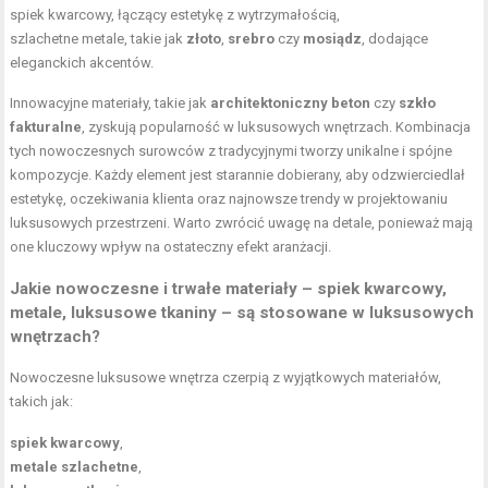
spiek kwarcowy, łączący estetykę z wytrzymałością,
szlachetne metale, takie jak
złoto
,
srebro
czy
mosiądz
, dodające
eleganckich akcentów.
Innowacyjne materiały, takie jak
architektoniczny beton
czy
szkło
fakturalne
, zyskują popularność w luksusowych wnętrzach. Kombinacja
tych nowoczesnych surowców z tradycyjnymi tworzy unikalne i spójne
kompozycje. Każdy element jest starannie dobierany, aby odzwierciedlał
estetykę, oczekiwania klienta oraz najnowsze trendy w projektowaniu
luksusowych przestrzeni. Warto zwrócić uwagę na detale, ponieważ mają
one kluczowy wpływ na ostateczny efekt aranżacji.
Jakie nowoczesne i trwałe materiały – spiek kwarcowy,
metale, luksusowe tkaniny – są stosowane w luksusowych
wnętrzach?
Nowoczesne luksusowe wnętrza czerpią z wyjątkowych materiałów,
takich jak:
spiek kwarcowy
,
metale szlachetne
,