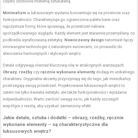
często zdobione misterną sztukaterią.
Minimalizm
w luksusowym wydaniu koncentruje się na prostocie oraz
funkcjonalności. Charakteryzuje go ograniczona paleta barw oraz
najczystsze formy, które sprawiają, że przestrzeń nabiera
uporządkowanego wyglądu. Każdy element jest starannie przemyślany, co
podkreśla wyrafinowaną estetykę.
Nowoczesny design
natomiast łączy
innowacyjne technologie z naturalnymi surowcami, co prowadzi do
stworzenia harmonijnych i stylowych wnętrz.
Detale odgrywają również kluczową rolę w atrakcyjnych aranżacjach.
Obrazy
,
rzeźby
czy
ręcznie wykonane elementy
dodają im unikalnego
charakteru. Oryginalne akcenty przyczyniają się do tego, jak mieszkańcy
postrzegają swoją przestrzeń. Projektowanie luksusowych wnętrz to
zatem nie tylko kwestia estetyki, ale także funkcjonalności i wyrażania
indywidualności. Warto zwrócić uwagę na to, jak każdy szczegół
współgra z resztą, aby uzyskać zamierzony efekt.
Jakie detale, sztuka i dodatki – obrazy, rzeźby, ręcznie
wykonane elementy – są charakterystyczne dla
luksusowych wnętrz?