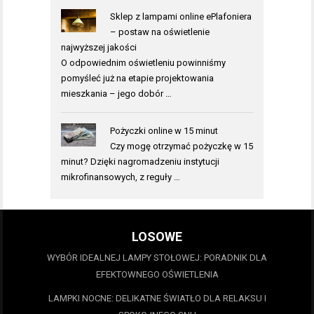
Sklep z lampami online ePlafoniera
– postaw na oświetlenie
najwyższej jakości
O odpowiednim oświetleniu powinniśmy
pomyśleć już na etapie projektowania
mieszkania – jego dobór …
Pożyczki online w 15 minut
Czy mogę otrzymać pożyczkę w 15
minut? Dzięki nagromadzeniu instytucji
mikrofinansowych, z reguły …
LOSOWE
WYBÓR IDEALNEJ LAMPY STOŁOWEJ: PORADNIK DLA
EFEKTOWNEGO OŚWIETLENIA
LAMPKI NOCNE: DELIKATNE ŚWIATŁO DLA RELAKSU I