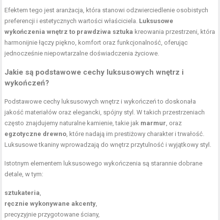
Efektem tego jest aranżacja, która stanowi odzwierciedlenie osobistych
preferencji i estetycznych wartości właściciela.
Luksusowe
wykończenia wnętrz to prawdziwa sztuka
kreowania przestrzeni, która
harmonijnie łączy piękno, komfort oraz funkcjonalność, oferując
jednocześnie niepowtarzalne doświadczenia życiowe.
Jakie są podstawowe cechy luksusowych wnętrz i
wykończeń?
Podstawowe cechy luksusowych wnętrz i wykończeń to doskonała
jakość materiałów oraz elegancki, spójny styl. W takich przestrzeniach
często znajdujemy naturalne kamienie, takie jak
marmur
, oraz
egzotyczne drewno
, które nadają im prestiżowy charakter i trwałość.
Luksusowe tkaniny wprowadzają do wnętrz przytulność i wyjątkowy styl.
Istotnym elementem luksusowego wykończenia są starannie dobrane
detale, w tym:
sztukateria
,
ręcznie wykonywane akcenty
,
precyzyjnie przygotowane ściany,