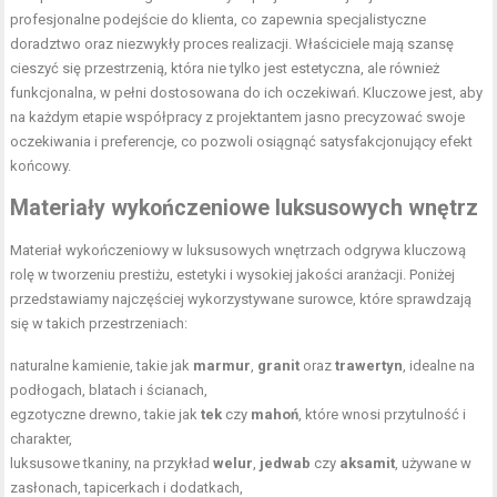
profesjonalne podejście do klienta, co zapewnia specjalistyczne
doradztwo oraz niezwykły proces realizacji. Właściciele mają szansę
cieszyć się przestrzenią, która nie tylko jest estetyczna, ale również
funkcjonalna, w pełni dostosowana do ich oczekiwań. Kluczowe jest, aby
na każdym etapie współpracy z projektantem jasno precyzować swoje
oczekiwania i preferencje, co pozwoli osiągnąć satysfakcjonujący efekt
końcowy.
Materiały wykończeniowe luksusowych wnętrz
Materiał wykończeniowy w luksusowych wnętrzach odgrywa kluczową
rolę w tworzeniu prestiżu, estetyki i wysokiej jakości aranżacji. Poniżej
przedstawiamy najczęściej wykorzystywane surowce, które sprawdzają
się w takich przestrzeniach:
naturalne kamienie, takie jak
marmur
,
granit
oraz
trawertyn
, idealne na
podłogach, blatach i ścianach,
egzotyczne drewno, takie jak
tek
czy
mahoń
, które wnosi przytulność i
charakter,
luksusowe tkaniny, na przykład
welur
,
jedwab
czy
aksamit
, używane w
zasłonach, tapicerkach i dodatkach,