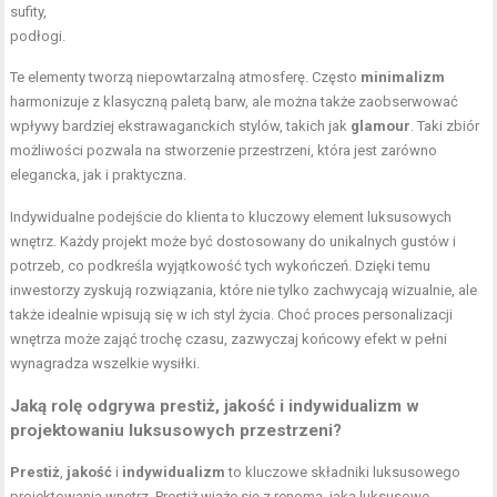
sufity,
podłogi.
Te elementy tworzą niepowtarzalną atmosferę. Często
minimalizm
harmonizuje z klasyczną paletą barw, ale można także zaobserwować
wpływy bardziej ekstrawaganckich stylów, takich jak
glamour
. Taki zbiór
możliwości pozwala na stworzenie przestrzeni, która jest zarówno
elegancka, jak i praktyczna.
Indywidualne podejście do klienta to kluczowy element luksusowych
wnętrz. Każdy projekt może być dostosowany do unikalnych gustów i
potrzeb, co podkreśla wyjątkowość tych wykończeń. Dzięki temu
inwestorzy zyskują rozwiązania, które nie tylko zachwycają wizualnie, ale
także idealnie wpisują się w ich styl życia. Choć proces personalizacji
wnętrza może zająć trochę czasu, zazwyczaj końcowy efekt w pełni
wynagradza wszelkie wysiłki.
Jaką rolę odgrywa prestiż, jakość i indywidualizm w
projektowaniu luksusowych przestrzeni?
Prestiż
,
jakość
i
indywidualizm
to kluczowe składniki luksusowego
projektowania wnętrz. Prestiż wiąże się z renomą, jaką luksusowe