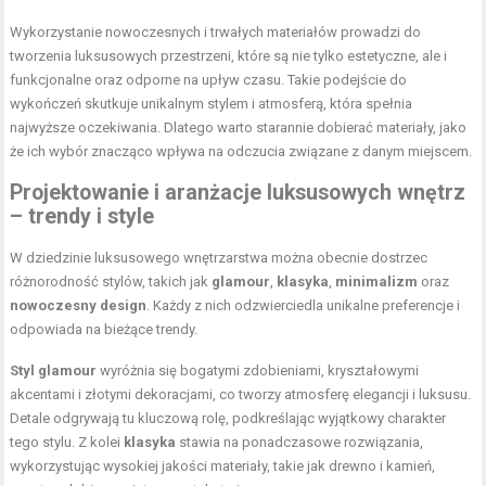
Wykorzystanie nowoczesnych i trwałych materiałów prowadzi do
tworzenia luksusowych przestrzeni, które są nie tylko estetyczne, ale i
funkcjonalne oraz odporne na upływ czasu. Takie podejście do
wykończeń skutkuje unikalnym stylem i atmosferą, która spełnia
najwyższe oczekiwania. Dlatego warto starannie dobierać materiały, jako
że ich wybór znacząco wpływa na odczucia związane z danym miejscem.
Projektowanie i aranżacje luksusowych wnętrz
– trendy i style
W dziedzinie luksusowego wnętrzarstwa można obecnie dostrzec
różnorodność stylów, takich jak
glamour
,
klasyka
,
minimalizm
oraz
nowoczesny design
. Każdy z nich odzwierciedla unikalne preferencje i
odpowiada na bieżące trendy.
Styl glamour
wyróżnia się bogatymi zdobieniami, kryształowymi
akcentami i złotymi dekoracjami, co tworzy atmosferę elegancji i luksusu.
Detale odgrywają tu kluczową rolę, podkreślając wyjątkowy charakter
tego stylu. Z kolei
klasyka
stawia na ponadczasowe rozwiązania,
wykorzystując wysokiej jakości materiały, takie jak drewno i kamień,