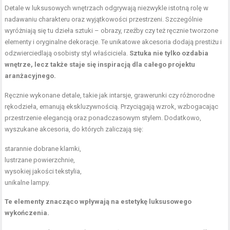
Detale w luksusowych wnętrzach odgrywają niezwykle istotną rolę w
nadawaniu charakteru oraz wyjątkowości przestrzeni. Szczególnie
wyróżniają się tu dzieła sztuki – obrazy, rzeźby czy też ręcznie tworzone
elementy i oryginalne dekoracje. Te unikatowe akcesoria dodają prestiżu i
odzwierciedlają osobisty styl właściciela.
Sztuka nie tylko ozdabia
wnętrze, lecz także staje się inspiracją dla całego projektu
aranżacyjnego.
Ręcznie wykonane detale, takie jak intarsje, grawerunki czy różnorodne
rękodzieła, emanują ekskluzywnością. Przyciągają wzrok, wzbogacając
przestrzenie elegancją oraz ponadczasowym stylem. Dodatkowo,
wyszukane akcesoria, do których zaliczają się:
starannie dobrane klamki,
lustrzane powierzchnie,
wysokiej jakości tekstylia,
unikalne lampy.
Te elementy znacząco wpływają na estetykę luksusowego
wykończenia.