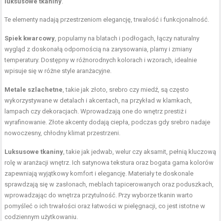
luksusowe tkaniny
.
Te elementy nadają przestrzeniom elegancję, trwałość i funkcjonalność.
Spiek kwarcowy
, popularny na blatach i podłogach, łączy naturalny
wygląd z doskonałą odpornością na zarysowania, plamy i zmiany
temperatury. Dostępny w różnorodnych kolorach i wzorach, idealnie
wpisuje się w różne style aranżacyjne.
Metale szlachetne
, takie jak złoto, srebro czy miedź, są często
wykorzystywane w detalach i akcentach, na przykład w klamkach,
lampach czy dekoracjach. Wprowadzają one do wnętrz prestiż i
wyrafinowanie. Złote akcenty dodają ciepła, podczas gdy srebro nadaje
nowoczesny, chłodny klimat przestrzeni.
Luksusowe tkaniny
, takie jak jedwab, welur czy aksamit, pełnią kluczową
rolę w aranżacji wnętrz. Ich satynowa tekstura oraz bogata gama kolorów
zapewniają wyjątkowy komfort i elegancję. Materiały te doskonale
sprawdzają się w zasłonach, meblach tapicerowanych oraz poduszkach,
wprowadzając do wnętrza przytulność. Przy wyborze tkanin warto
pomyśleć o ich trwałości oraz łatwości w pielęgnacji, co jest istotne w
codziennym użytkowaniu.