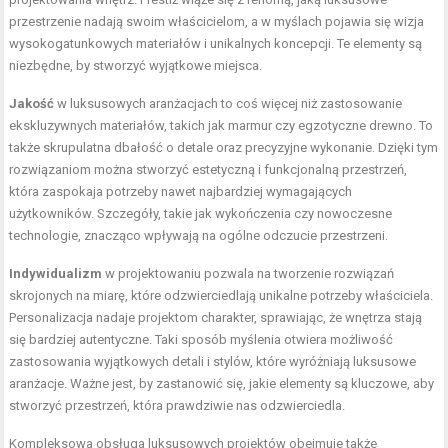
przestrzenie nadają swoim właścicielom, a w myślach pojawia się wizja
wysokogatunkowych materiałów i unikalnych koncepcji. Te elementy są
niezbędne, by stworzyć wyjątkowe miejsca.
Jakość
w luksusowych aranżacjach to coś więcej niż zastosowanie
ekskluzywnych materiałów, takich jak marmur czy egzotyczne drewno. To
także skrupulatna dbałość o detale oraz precyzyjne wykonanie. Dzięki tym
rozwiązaniom można stworzyć estetyczną i funkcjonalną przestrzeń,
która zaspokaja potrzeby nawet najbardziej wymagających
użytkowników. Szczegóły, takie jak wykończenia czy nowoczesne
technologie, znacząco wpływają na ogólne odczucie przestrzeni.
Indywidualizm
w projektowaniu pozwala na tworzenie rozwiązań
skrojonych na miarę, które odzwierciedlają unikalne potrzeby właściciela.
Personalizacja nadaje projektom charakter, sprawiając, że wnętrza stają
się bardziej autentyczne. Taki sposób myślenia otwiera możliwość
zastosowania wyjątkowych detali i stylów, które wyróżniają luksusowe
aranżacje. Ważne jest, by zastanowić się, jakie elementy są kluczowe, aby
stworzyć przestrzeń, która prawdziwie nas odzwierciedla.
Kompleksowa obsługa luksusowych projektów obejmuje także