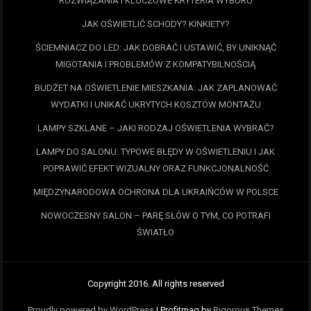
ROZWIĄZANIA I KLUCZOWE KRYTERIA WYBORU
JAK OŚWIETLIĆ SCHODY? KINKIETY?
ŚCIEMNIACZ DO LED: JAK DOBRAĆ I USTAWIĆ, BY UNIKNĄĆ
MIGOTANIA I PROBLEMÓW Z KOMPATYBILNOŚCIĄ
BUDŻET NA OŚWIETLENIE MIESZKANIA: JAK ZAPLANOWAĆ
WYDATKI I UNIKAĆ UKRYTYCH KOSZTÓW MONTAŻU
LAMPY SZKLANE – JAKI RODZAJ OŚWIETLENIA WYBRAĆ?
LAMPY DO SALONU: TYPOWE BŁĘDY W OŚWIETLENIU I JAK
POPRAWIĆ EFEKT WIZUALNY ORAZ FUNKCJONALNOŚĆ
MIĘDZYNARODOWA OCHRONA DLA UKRAIŃCÓW W POLSCE
NOWOCZESNY SALON – PARĘ SŁÓW O TYM, CO POTRAFI
ŚWIATŁO
Copyright 2016. All rights reserved
Proudly powered by WordPress
|
Profitmag by
Rigorous Themes