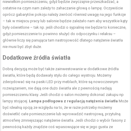
niewielkim pomieszczeniu, gdyż będzie zwyczajnie przeszkadzać, a
ostatnie na czym nam zależy to zahaczanie głową o lampę. Oczywiście
oprócz gabarytów pokoju należy zwrócić również uwagę na jego funkcje
– tak w miejscu pracy lub salonie będzie zależało nam aby wszystkie kąty
były oświetlone – tak np. jeśli chodzi o sypialnię nie będzie to konieczne,
gdyż pomieszczenie to powinno służyć do odpoczynku i relaksu –
głównie liczy się panująca tam nastrojowość dlatego natężenie światła
nie musi być zbyt duże.
Dodatkowe źródła światła
Dobrą decyzją może być także zainwestowanie w dodatkowe źródła
światła, które będą dodawały stylu do całego wystroju. Możemy
zdecydować się na paski LED przy meblach, które są nowoczesnym
rozwiązaniem, nie dają one dużo światła ale z pewnością nadają
pomieszczeniu klasy. Jeśli chodzi o salon możemy dokonać zakupu np
lampy stojącej.
Lampa podłogowa z regulacją natężenia światła
Może
być idealną opcją ze względu na to, że w razie potrzeby możemy
doświetlić całe pomieszczenie lub wprowadzić nastrojową, przytulną
atmosferę zmniejszając natężenie światła. Jeśli chodzi o wybór fasony z
pewnością każdy znajdzie coś wpasowujące się w jego gusta ze