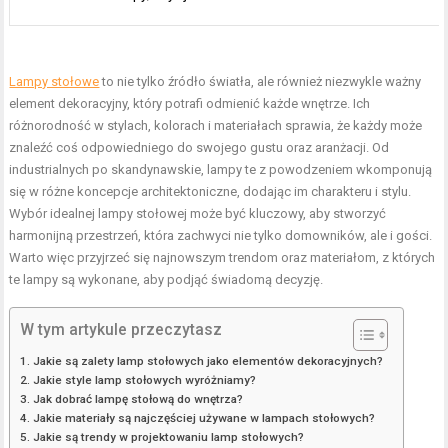
Lampy stołowe
to nie tylko źródło światła, ale również niezwykle ważny
element dekoracyjny, który potrafi odmienić każde wnętrze. Ich
różnorodność w stylach, kolorach i materiałach sprawia, że każdy może
znaleźć coś odpowiedniego do swojego gustu oraz aranżacji. Od
industrialnych po skandynawskie, lampy te z powodzeniem wkomponują
się w różne koncepcje architektoniczne, dodając im charakteru i stylu.
Wybór idealnej lampy stołowej może być kluczowy, aby stworzyć
harmonijną przestrzeń, która zachwyci nie tylko domowników, ale i gości.
Warto więc przyjrzeć się najnowszym trendom oraz materiałom, z których
te lampy są wykonane, aby podjąć świadomą decyzję.
W tym artykule przeczytasz
Jakie są zalety lamp stołowych jako elementów dekoracyjnych?
Jakie style lamp stołowych wyróżniamy?
Jak dobrać lampę stołową do wnętrza?
Jakie materiały są najczęściej używane w lampach stołowych?
Jakie są trendy w projektowaniu lamp stołowych?