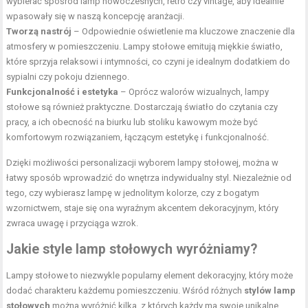
wybierać spośród lamp nowoczesnych, retro czy vintage, aby idealnie
wpasowały się w naszą koncepcję aranżacji.
Tworzą nastrój
– Odpowiednie
oświetlenie
ma kluczowe znaczenie dla
atmosfery w pomieszczeniu. Lampy stołowe emitują miękkie światło,
które sprzyja relaksowi i intymności, co czyni je idealnym dodatkiem do
sypialni czy pokoju dziennego.
Funkcjonalność i estetyka
– Oprócz walorów wizualnych, lampy
stołowe są również praktyczne. Dostarczają światło do czytania czy
pracy, a ich obecność na biurku lub stoliku kawowym może być
komfortowym rozwiązaniem, łączącym estetykę i funkcjonalność.
Dzięki możliwości personalizacji wyborem lampy stołowej, można w
łatwy sposób wprowadzić do wnętrza indywidualny styl. Niezależnie od
tego, czy wybierasz lampę w jednolitym kolorze, czy z bogatym
wzornictwem, staje się ona wyraźnym akcentem dekoracyjnym, który
zwraca uwagę i przyciąga wzrok.
Jakie style lamp stołowych wyróżniamy?
Lampy stołowe to niezwykle popularny element dekoracyjny, który może
dodać charakteru każdemu pomieszczeniu. Wśród różnych
stylów lamp
stołowych
można wyróżnić kilka, z których każdy ma swoje unikalne