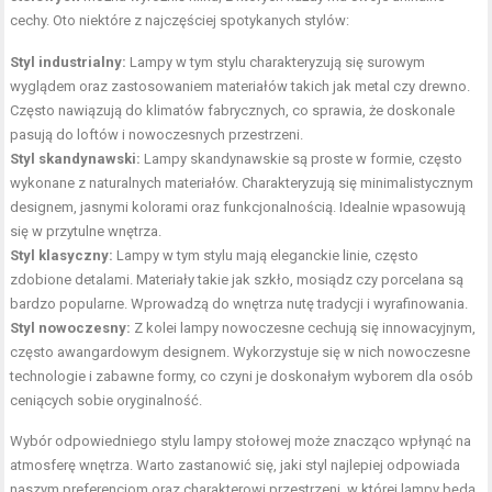
cechy. Oto niektóre z najczęściej spotykanych stylów:
Styl industrialny:
Lampy w tym stylu charakteryzują się surowym
wyglądem oraz zastosowaniem materiałów takich jak metal czy drewno.
Często nawiązują do klimatów fabrycznych, co sprawia, że doskonale
pasują do loftów i nowoczesnych przestrzeni.
Styl skandynawski:
Lampy skandynawskie są proste w formie, często
wykonane z naturalnych materiałów. Charakteryzują się minimalistycznym
designem, jasnymi kolorami oraz funkcjonalnością. Idealnie wpasowują
się w przytulne wnętrza.
Styl klasyczny:
Lampy w tym stylu mają eleganckie linie, często
zdobione detalami. Materiały takie jak szkło, mosiądz czy porcelana są
bardzo popularne. Wprowadzą do wnętrza nutę tradycji i wyrafinowania.
Styl nowoczesny:
Z kolei lampy nowoczesne cechują się innowacyjnym,
często awangardowym designem. Wykorzystuje się w nich nowoczesne
technologie i zabawne formy, co czyni je doskonałym wyborem dla osób
ceniących sobie oryginalność.
Wybór odpowiedniego stylu lampy stołowej może znacząco wpłynąć na
atmosferę wnętrza. Warto zastanowić się, jaki styl najlepiej odpowiada
naszym preferencjom oraz charakterowi przestrzeni, w której lampy będą