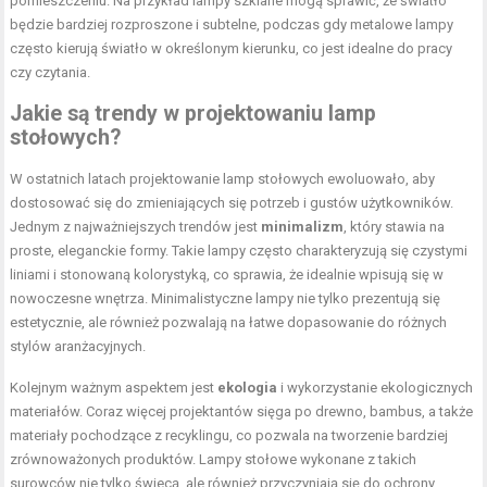
pomieszczeniu. Na przykład lampy szklane mogą sprawić, że światło
będzie bardziej rozproszone i subtelne, podczas gdy metalowe lampy
często kierują światło w określonym kierunku, co jest idealne do pracy
czy czytania.
Jakie są trendy w projektowaniu lamp
stołowych?
W ostatnich latach projektowanie lamp stołowych ewoluowało, aby
dostosować się do zmieniających się potrzeb i gustów użytkowników.
Jednym z najważniejszych trendów jest
minimalizm
, który stawia na
proste, eleganckie formy. Takie lampy często charakteryzują się czystymi
liniami i stonowaną kolorystyką, co sprawia, że idealnie wpisują się w
nowoczesne wnętrza. Minimalistyczne lampy nie tylko prezentują się
estetycznie, ale również pozwalają na łatwe dopasowanie do różnych
stylów aranżacyjnych.
Kolejnym ważnym aspektem jest
ekologia
i wykorzystanie ekologicznych
materiałów. Coraz więcej projektantów sięga po drewno, bambus, a także
materiały pochodzące z recyklingu, co pozwala na tworzenie bardziej
zrównoważonych produktów. Lampy stołowe wykonane z takich
surowców nie tylko świecą, ale również przyczyniają się do ochrony