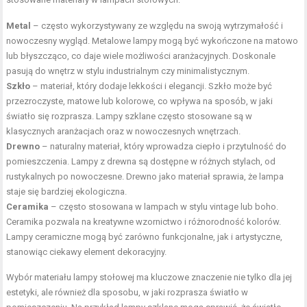
Metal
– często wykorzystywany ze względu na swoją wytrzymałość i
nowoczesny wygląd. Metalowe lampy mogą być wykończone na matowo
lub błyszcząco, co daje wiele możliwości aranżacyjnych. Doskonale
pasują do wnętrz w stylu industrialnym czy minimalistycznym.
Szkło
– materiał, który dodaje lekkości i elegancji. Szkło może być
przezroczyste, matowe lub kolorowe, co wpływa na sposób, w jaki
światło się rozprasza. Lampy szklane często stosowane są w
klasycznych aranżacjach oraz w nowoczesnych wnętrzach.
Drewno
– naturalny materiał, który wprowadza ciepło i przytulność do
pomieszczenia. Lampy z drewna są dostępne w różnych stylach, od
rustykalnych po nowoczesne. Drewno jako materiał sprawia, że lampa
staje się bardziej ekologiczna.
Ceramika
– często stosowana w lampach w stylu vintage lub boho.
Ceramika pozwala na kreatywne wzornictwo i różnorodność kolorów.
Lampy ceramiczne mogą być zarówno funkcjonalne, jak i artystyczne,
stanowiąc ciekawy element dekoracyjny.
Wybór materiału lampy stołowej ma kluczowe znaczenie nie tylko dla jej
estetyki, ale również dla sposobu, w jaki rozprasza światło w