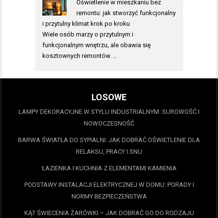
Oświetlenie w mieszkaniu bez
remontu: jak stworzyć funkcjonalny
i przytulny klimat krok po kroku
Wiele osób marzy o przytulnym i
funkcjonalnym wnętrzu, ale obawia się
kosztownych remontów. …
LOSOWE
LAMPY DEKORACYJNE W STYLU INDUSTRIALNYM: SUROWOŚĆ I
NOWOCZESNOŚĆ
BARWA ŚWIATŁA DO SYPIALNI: JAK DOBRAĆ OŚWIETLENIE DLA
RELAKSU, PRACY I SNU
ŁAZIENKA I KUCHNIA Z ELEMENTAMI KAMIENIA
PODSTAWY INSTALACJI ELEKTRYCZNEJ W DOMU: PORADY I
NORMY BEZPIECZEŃSTWA
KĄT ŚWIECENIA ŻARÓWKI – JAK DOBRAĆ GO DO RODZAJU