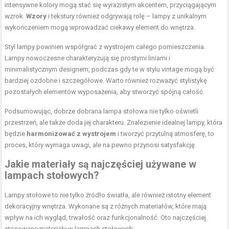
intensywne kolory mogą stać się wyrazistym akcentem, przyciągającym
wzrok.
Wzory
i tekstury również odgrywają rolę – lampy z unikalnym
wykończeniem mogą wprowadzać ciekawy element do wnętrza.
Styl lampy powinien współgrać z wystrojem całego pomieszczenia.
Lampy nowoczesne charakteryzują się prostymi liniami i
minimalistycznym designem, podczas gdy te w stylu vintage mogą być
bardziej ozdobne i szczegółowe. Warto również rozważyć stylistykę
pozostałych elementów wyposażenia, aby stworzyć spójną całość.
Podsumowując, dobrze dobrana lampa stołowa nie tylko oświetli
przestrzeń, ale także doda jej charakteru. Znalezienie idealnej lampy, która
będzie
harmonizować z wystrojem
i tworzyć przytulną atmosferę, to
proces, który wymaga uwagi, ale na pewno przynosi satysfakcję.
Jakie materiały są najczęściej używane w
lampach stołowych?
Lampy stołowe to nie tylko źródło światła, ale również istotny element
dekoracyjny wnętrza. Wykonane są z różnych materiałów, które mają
wpływ na ich wygląd, trwałość oraz funkcjonalność. Oto najczęściej
stosowane materiały w lampach stołowych: