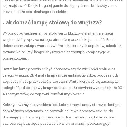
się znajdować. Dzięki bogatej gamie dostępnych modeli, każdy z nas
może znaleźć coś idealnego dla siebie.
Jak dobrać lampę stołową do wnętrza?
Wybór odpowiedniej lampy stołowej to kluczowy element aranżacji
wnętrza, który wpływa na jego atmosferę oraz funkcjonalność. Przed
dokonaniem zakupu warto rozważyć kilka istotnych aspektów, takich jak
rozmiar, kolor i styl lampy, aby uzyskać harmonijną kompozycję w
pomieszczeniu.
Rozmiar lampy
powinien być dostosowany do wielkości stołu oraz
całego wnętrza. Zbyt mała lampa może umknąć uwadze, podczas gdy
zbyt duża może przytłaczać przestrzeń. Warto kierować się zasadą, że
odległość od podstawy lampy do blatu stołu powinna wynosić około 30-
40 centymetrów, co zapewni komfort użytkowania.
Kolejnym ważnym czynnikiem jest
kolor
lampy. Lampy stołowe dostępne
są w różnych odcieniach, co pozwala na łatwe dopasowanie ich do
dominujących barw w pomieszczeniu. Neutralne kolory, takie jak biel,
szarość czy beż, będą pasować do wielu aranżacji, podczas gdy