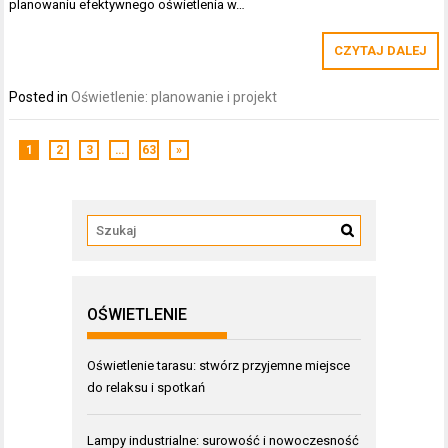
planowaniu efektywnego oświetlenia w…
CZYTAJ DALEJ
Posted in
Oświetlenie: planowanie i projekt
1
2
3
…
63
»
OŚWIETLENIE
Oświetlenie tarasu: stwórz przyjemne miejsce
do relaksu i spotkań
Lampy industrialne: surowość i nowoczesność