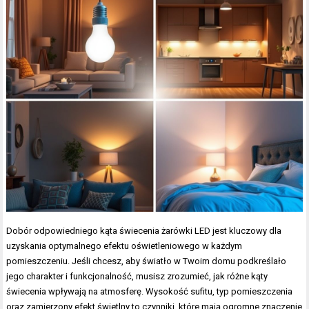
Dobór odpowiedniego kąta świecenia żarówki LED jest kluczowy dla
uzyskania optymalnego efektu oświetleniowego w każdym
pomieszczeniu. Jeśli chcesz, aby światło w Twoim domu podkreślało
jego charakter i funkcjonalność, musisz zrozumieć, jak różne kąty
świecenia wpływają na atmosferę. Wysokość sufitu, typ pomieszczenia
oraz zamierzony efekt świetlny to czynniki, które mają ogromne znaczenie