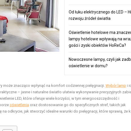
Od łuku elektrycznego do LED – Hi
rozwoju źródeł światła
Oświetlenie hotelowe ma znaczen
lampy hotelowe wpływają na wra
gości i zyski obiektów HoReCa?
Nowoczesne lampy, czyli jak zadb
oświetlenie w domu?
ry może znacząco wpłynąć na komfort codziennej pielęgnacji.
Wybór lamp
i i
praktyczne – jasne i naturalne światło ułatwia wykonywanie precyzyjnych zab
etlenie LED, które oferuje wiele korzyści, w tym energooszczędność i
yborze
oświetlenia
oraz dostosowanie go do specyficznych stref, takich jak
 na odkrycie, jak stworzyć idealne warunki do pielęgnacji, które sprawią, że 