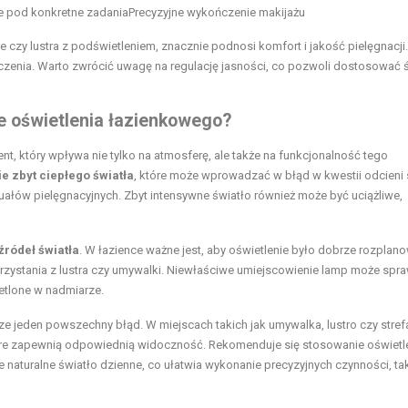
 pod konkretne zadania
Precyzyjne wykończenie makijażu
 czy lustra z podświetleniem, znacznie podnosi komfort i jakość pielęgnacji.
zenia. Warto zwrócić uwagę na regulację jasności, co pozwoli dostosować 
e oświetlenia łazienkowego?
t, który wpływa nie tylko na atmosferę, ale także na funkcjonalność tego
e zbyt ciepłego światła
, które może wprowadzać w błąd w kwestii odcieni 
ałów pielęgnacyjnych. Zbyt intensywne światło również może być uciążliwe,
ródeł światła
. W łazience ważne jest, aby oświetlenie było dobrze rozplan
rzystania z lustra czy umywalki. Niewłaściwe umiejscowienie lamp może spra
etlone w nadmiarze.
e jeden powszechny błąd. W miejscach takich jak umywalka, lustro czy stref
óre zapewnią odpowiednią widoczność. Rekomenduje się stosowanie oświetl
 naturalne światło dzienne, co ułatwia wykonanie precyzyjnych czynności, tak