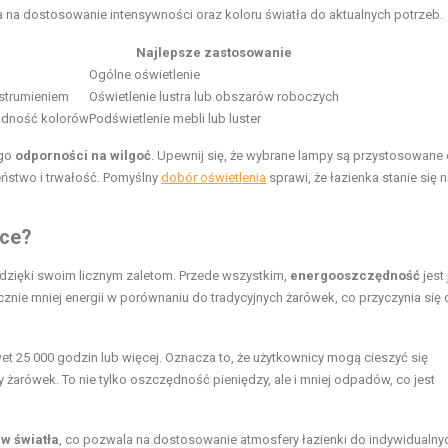
a na dostosowanie intensywności oraz koloru światła do aktualnych potrzeb.
Najlepsze zastosowanie
Ogólne oświetlenie
 strumieniem
Oświetlenie lustra lub obszarów roboczych
rodność kolorów
Podświetlenie mebli lub luster
ego
odporności na wilgoć
. Upewnij się, że wybrane lampy są przystosowane
ństwo i trwałość. Pomyślny
dobór oświetlenia
sprawi, że łazienka stanie się n
nce?
e dzięki swoim licznym zaletom. Przede wszystkim,
energooszczędność
jest
znie mniej energii w porównaniu do tradycyjnych żarówek, co przyczynia się
et 25 000 godzin lub więcej. Oznacza to, że użytkownicy mogą cieszyć się
żarówek. To nie tylko oszczędność pieniędzy, ale i mniej odpadów, co jest
w światła
, co pozwala na dostosowanie atmosfery łazienki do indywidualny