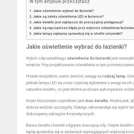
W tym artykule przeczytasz
Jakie oświetlenie wybrać do łazienki?
Jakie są zalety oświetlenia LED w łazience?
Jakie światło jest najlepsze do precyzyjnej pielęgnacji?
Jakie są najczęstsze błędy przy wyborze oświetlenia łazien
Jakie lampy najlepiej sprawdzą się w strefie umywalki?
Jakie oświetlenie wybrać do łazienki?
Wybór odpowiedniego
oświetlenia do łazienki
jest niezwyk
wnętrza. Przy projektowaniu oświetlenia w tym pomieszczeniu
Przede wszystkim, warto zwrócić uwagę na
rodzaj lamp
. Oś
jednak lampy LED są coraz częściej wybierane z uwagi na ich za
naturalne światło, co jest istotne podczas wykonywania codz
Innym kluczowym czynnikiem jest
moc światła
. Ważne jest, 
dobrze widzieć szczegóły. Dlatego rekomenduje się wybór la
dokonujemy zabiegów kosmetycznych.
Barwa światła również odgrywa znaczącą rolę. Ciepłe światł
lepiej sprawdza się w zadaniach wymagających większej konce