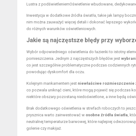
Lustra z podświetleniem
Oświetlenie wbudowane, dedykowane
Inwestycja w dodatkowe źródła światła, takie jak lampy boczne
nim można zauważyć więcej detali i dokonać lepszego wykońc
do różnych warunków oświetleniowych.
Jakie są najczęstsze błędy przy wyborz
Wybór odpowiedniego oświetlenia do łazienki to istotny elemen
pomieszczenia. Jednym z najczęstszych błędów jest
wybrani
co jest szczególnie problematyczne podczas codziennych rytu
powodując dyskomfort dla oczu.
Kolejnym mankamentem jest
niewłaściwe rozmieszczenie ź
co pozwala uniknąć cieni, które mogą pojawić się podczas ko
niektóre obszary pozostaną niedoświetlone, a inne będą oświ
Brak dodatkowego oświetlenia w strefach roboczych to jeszcz
prysznica warto zainwestować w
osobne źródła światła
, kt
neutralnej temperaturze barwowej, które najlepiej odwzorowuje
golenie czy makijaż.