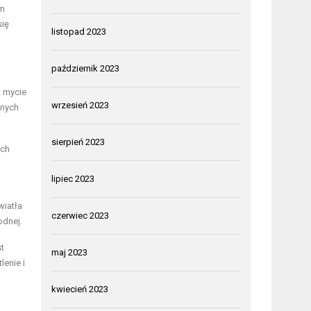
m
się
listopad 2023
październik 2023
k mycie
wrzesień 2023
mnych
sierpień 2023
ych
lipiec 2023
wiatła
czerwiec 2023
odnej.
st
maj 2023
lenie i
kwiecień 2023