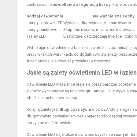
zastosowanie
oświetlenia z regulacją barwy
, które pozwal
Rodzaj oświetlenia
Najważniejsze cechy
Lampy sufitowe
LED
Wydajne, długowieczne, jasne światło
Lampy punktowe
Skupione światło, możliwość kierowania
Taśmy LED
Elastyczne, oszczędzają miejsce, różno
Wybierając oświetlenie do łazienki, nie można zapominać o j
pracy w takich warunkach, co dodatkowo zwiększy bezpiecze
funkcjonalna, ale również przytulna i estetyczna.
Jakie są zalety oświetlenia LED w łazie
Oświetlenie LED w łazience staje się coraz bardziej popularn
z kluczowych atutów tej technologii. Lampy LED zużywają znac
obniżenia rachunków za prąd.
Kolejną zaletą jest
długi czas życia
diod LED, który sięga naw
długotrwałym oświetleniem bez konieczności częstej wymiany 
korzystne dla środowiska.
Oświetlenie LED daje także możliwość uzyskania
różnych bar