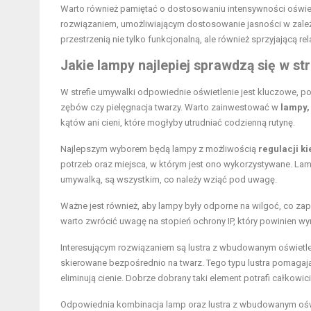
Warto również pamiętać o dostosowaniu intensywności oświe
rozwiązaniem, umożliwiającym dostosowanie jasności w zależn
przestrzenią nie tylko funkcjonalną, ale również sprzyjającą re
Jakie lampy najlepiej sprawdzą się w st
W strefie umywalki odpowiednie oświetlenie jest kluczowe, 
zębów czy pielęgnacja twarzy. Warto zainwestować w
lampy,
kątów ani cieni, które mogłyby utrudniać codzienną rutynę.
Najlepszym wyborem będą lampy z możliwością
regulacji k
potrzeb oraz miejsca, w którym jest ono wykorzystywane. La
umywalką, są wszystkim, co należy wziąć pod uwagę.
Ważne jest również, aby lampy były odporne na wilgoć, co zap
warto zwrócić uwagę na stopień ochrony IP, który powinien wy
Interesującym rozwiązaniem są lustra z wbudowanym oświetl
skierowane bezpośrednio na twarz. Tego typu lustra pomagają 
eliminują cienie. Dobrze dobrany taki element potrafi całkowic
Odpowiednia kombinacja lamp oraz lustra z wbudowanym oświe