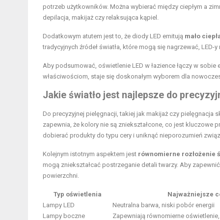
potrzeb użytkowników. Można wybierać między ciepłym a zim
depilacja, makijaż czy relaksująca kąpiel.
Dodatkowym atutem jest to, że diody LED emitują
mało ciepł
tradycyjnych źródeł światła, które mogą się nagrzewać, LED-y
Aby podsumować, oświetlenie LED w łazience łączy w sobie ef
właściwościom, staje się doskonałym wyborem dla nowoczes
Jakie światło jest najlepsze do precyzyj
Do precyzyjnej pielęgnacji, takiej jak makijaż czy pielęgnacja s
zapewnia, że kolory nie są zniekształcone, co jest kluczowe p
dobierać produkty do typu cery i uniknąć nieporozumień związ
Kolejnym istotnym aspektem jest
równomierne rozłożenie ś
mogą zniekształcać postrzeganie detali twarzy. Aby zapewnić id
powierzchni.
Typ oświetlenia
Najważniejsze 
Lampy LED
Neutralna barwa, niski pobór energii
Lampy boczne
Zapewniają równomierne oświetlenie, 