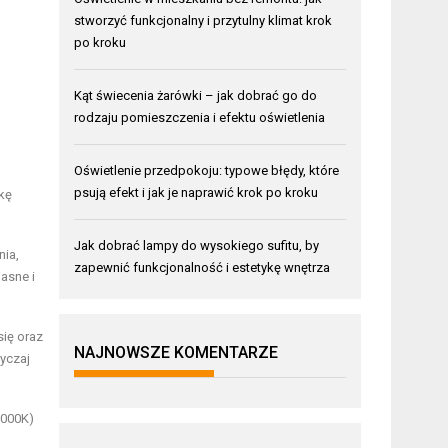
stworzyć funkcjonalny i przytulny klimat krok
po kroku
Kąt świecenia żarówki – jak dobrać go do
rodzaju pomieszczenia i efektu oświetlenia
Oświetlenie przedpokoju: typowe błędy, które
psują efekt i jak je naprawić krok po kroku
kę
Jak dobrać lampy do wysokiego sufitu, by
nia,
zapewnić funkcjonalność i estetykę wnętrza
jasne i
się oraz
NAJNOWSZE KOMENTARZE
yczaj
6000K)