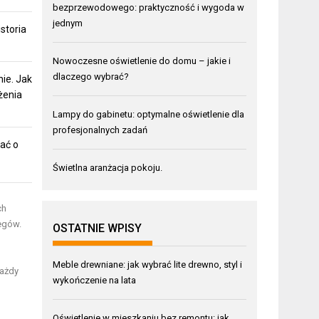
bezprzewodowego: praktyczność i wygoda w
jednym
storia
Nowoczesne oświetlenie do domu – jakie i
dlaczego wybrać?
ie. Jak
żenia
Lampy do gabinetu: optymalne oświetlenie dla
profesjonalnych zadań
ać o
Świetlna aranżacja pokoju.
ch
iegów.
OSTATNIE WPISY
Meble drewniane: jak wybrać lite drewno, styl i
każdy
wykończenie na lata
Oświetlenie w mieszkaniu bez remontu: jak