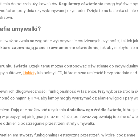
tlenia do potrzeb użytkowników.
Regulatory oświetlenia
mogą być świetny
ości od pory dnia czy wykonywanej czynności. Dzięki temu łazienka stanie 
laksowi.
refie umywalki?
ponieważ pozwala na wygodne wykonywanie codziennych czynności, takich ja
 które zapewniają jasne i równomierne oświetlenie
, tak aby nie było cie
ierunku światła
. Dzięki temu można dostosować oświetlenie do indywidualn
mpy sufitowe,
kinkiety
lub taśmy LED, które można umieścić bezpośrednio nad
ewni ich długowieczność i funkcjonalność w łazience. Przy wyborze źródła ś
nosić co najmniej IP44, aby lampy mogły wytrzymać działanie wilgoci i pary w
eniem. Dają one możliwość uzyskania
dodatkowego źródła światła
, które je
w precyzyjnej pielęgnacji oraz makijażu, ponieważ zapewniają idealne oświet
ie odmienić postrzeganie przestrzeni strefy umywalki.
tleniem stworzy funkcjonalną i estetyczną przestrzeń, w której codzienne