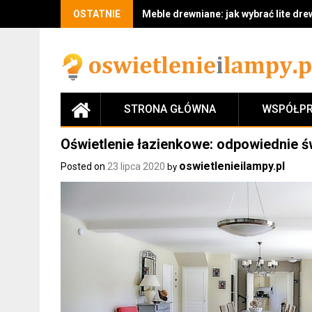
Skip
OSTATNIE
Meble drewniane: jak wybrać lite drew
to
content
STRONA GŁÓWNA
WSPÓŁPR
Oświetlenie łazienkowe: odpowiednie świ
oswietlenieilampy.pl
Posted on
23 lipca 2020
by