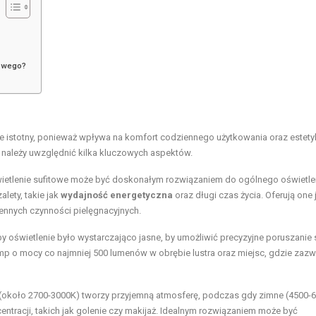
kowego?
le istotny, ponieważ wpływa na komfort codziennego użytkowania oraz estety
 należy uwzględnić kilka kluczowych aspektów.
wietlenie sufitowe może być doskonałym rozwiązaniem do ogólnego oświetle
lety, takie jak
wydajność energetyczna
oraz długi czas życia. Oferują one 
iennych czynności pielęgnacyjnych.
aby oświetlenie było wystarczająco jasne, by umożliwić precyzyjne poruszanie 
mp o mocy co najmniej 500 lumenów w obrębie lustra oraz miejsc, gdzie zazw
o (około 2700-3000K) tworzy przyjemną atmosferę, podczas gdy zimne (4500-
ntracji, takich jak golenie czy makijaż. Idealnym rozwiązaniem może być