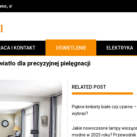
no, styl i wykończenie na lata
ACA I KONTAKT
OŚWIETLENIE
ELEKTRYKA
atło dla precyzyjnej pielęgnacji
RELATED POST
Piękne kinkiety białe czy czarne –
wybrać?
Jakie nowoczesne lampy wisząc
modne w 2025 roku? Przewodnik