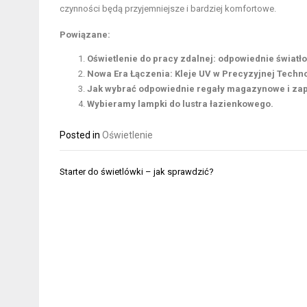
czynności będą przyjemniejsze i bardziej komfortowe.
Powiązane:
Oświetlenie do pracy zdalnej: odpowiednie świat
Nowa Era Łączenia: Kleje UV w Precyzyjnej Techno
Jak wybrać odpowiednie regały magazynowe i za
Wybieramy lampki do lustra łazienkowego.
Posted in
Oświetlenie
Nawigacja
Starter do świetlówki – jak sprawdzić?
wpisu