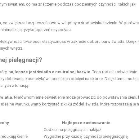
nym światłem, co ma znaczenie podczas codziennych czynności, takich jak
a
, co zwiększa bezpieczeństwo w wilgotnym środowisku łazienki. W porówn
 minimalizują ryzyko oparzeń czy pożaru.
ektywność, trwałość i elastyczność w zakresie doboru barw światła. Dzięki
nych wnętrz.
nej pielęgnacji?
kóry,
najlepsze jest światło o neutralnej barwie
. Tego rodzaju oświetlenie
rzy dobieraniu kosmetyków i ocenie ich odcieni na skórze. Dzięki temu można 
anych z tonacją.
wiatła
. Nierównomierne oświetlenie może prowadzić do powstawania cieni, 
ealne warunki, warto korzystać z kilku źródeł światła, które rozpraszają je n
cechy
Najlepsze zastosowanie
Codzienna pielęgnacja i makijaż
redukują cienie
Wygodne przy każdej czynności pielęgnacyjnej