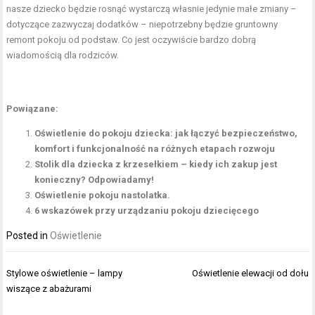
nasze dziecko będzie rosnąć wystarczą własnie jedynie małe zmiany –
dotyczące zazwyczaj dodatków – niepotrzebny będzie gruntowny
remont pokoju od podstaw. Co jest oczywiście bardzo dobrą
wiadomością dla rodziców.
Powiązane:
Oświetlenie do pokoju dziecka: jak łączyć bezpieczeństwo,
komfort i funkcjonalność na różnych etapach rozwoju
Stolik dla dziecka z krzesełkiem – kiedy ich zakup jest
konieczny? Odpowiadamy!
Oświetlenie pokoju nastolatka.
6 wskazówek przy urządzaniu pokoju dziecięcego
Posted in
Oświetlenie
Nawigacja
Stylowe oświetlenie – lampy
Oświetlenie elewacji od dołu
wpisu
wiszące z abażurami