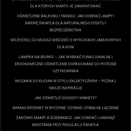
DLA KTÓRYCH WARTO JE ZAMONTOWAĆ
OŚWIETLENIE BALKONU I TARASU: JAK DOBRAĆ LAMPY I
BARWĘ ŚWIATŁA DLA NATURALNEGO EFEKTU I
BEZPIECZEŃSTWA
WSZYSTKO, CO MUSISZ WIEDZIEĆ O WYTŁOKACH JABŁKOWYCH
DLA KONI
LAMPKA NA BIURKO – JAK WYBRAĆ FUNKCJONALNE I
ERGONOMICZNE OŚWIETLENIE DOPASOWANE DO POTRZEB
UŻYTKOWNIKA
MOZAIKA DO KUCHNI W STYLU EKLEKTYCZNYM – POZNAJ
NASZE INSPIRACJE
JAK OŚWIETLIĆ SCHODY? KINKIETY?
AIRMAX INTERNET W BYCZYNIE: SZYBKIE I STABILNE ŁĄCZENIE
ŻARÓWKI SMART A ŚCIEMNIACZ: JAK DOBRAĆ I UNIKNĄĆ
MIGOTANIA PRZY REGULACJI ŚWIATŁA