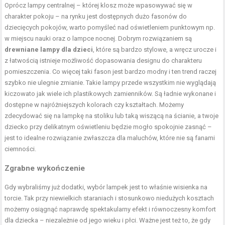
Oprócz lampy centralnej – której klosz może wpasowywać się w
charakter pokoju – na rynku jest dostępnych dużo fasonów do
dziecięcych pokojów, warto pomyśleć nad oświetleniem punktowym np.
w miejscu nauki oraz o lampce nocnej. Dobrym rozwiązaniem są
drewniane lampy dla dzieci
, które są bardzo stylowe, a wręcz urocze i
z łatwością istnieje możliwość dopasowania designu do charakteru
pomieszczenia. Co więcej taki fason jest bardzo modny i ten trend raczej
szybko nie ulegnie zmianie. Takie lampy przede wszystkim nie wyglądają
kiczowato jak wiele ich plastikowych zamienników. Są ładnie wykonane i
dostępne w najróżniejszych kolorach czy kształtach. Możemy
zdecydować się na lampkę na stoliku lub taką wiszącą na ścianie, a twoje
dziecko przy delikatnym oświetleniu będzie mogło spokojnie zasnąć –
jest to idealne rozwiązanie zwłaszcza dla maluchów, które nie są fanami
ciemności.
Zgrabne wykończenie
Gdy wybraliśmy już dodatki, wybór lampek jest to właśnie wisienka na
torcie. Tak przy niewielkich staraniach i stosunkowo niedużych kosztach
możemy osiągnąć naprawdę spektakularny efekt i równoczesny komfort
dla dziecka – niezależnie od jego wieku i płci. Ważne jest też to, że gdy