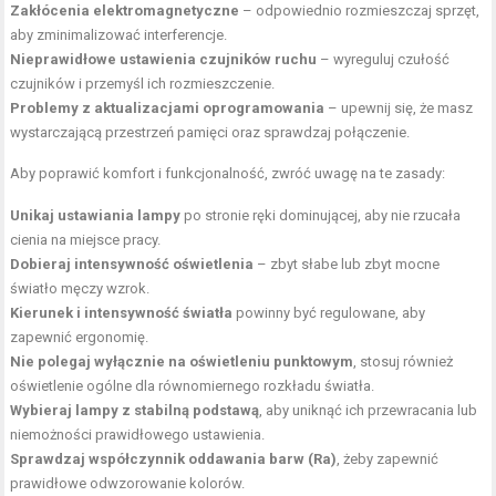
Zakłócenia elektromagnetyczne
– odpowiednio rozmieszczaj sprzęt,
aby zminimalizować interferencje.
Nieprawidłowe ustawienia czujników ruchu
– wyreguluj czułość
czujników i przemyśl ich rozmieszczenie.
Problemy z aktualizacjami oprogramowania
– upewnij się, że masz
wystarczającą przestrzeń pamięci oraz sprawdzaj połączenie.
Aby poprawić komfort i funkcjonalność, zwróć uwagę na te zasady:
Unikaj ustawiania lampy
po stronie ręki dominującej, aby nie rzucała
cienia na miejsce pracy.
Dobieraj intensywność oświetlenia
– zbyt słabe lub zbyt mocne
światło męczy wzrok.
Kierunek i intensywność światła
powinny być regulowane, aby
zapewnić ergonomię.
Nie polegaj wyłącznie na
oświetleniu punktowym
, stosuj również
oświetlenie ogólne dla równomiernego rozkładu światła.
Wybieraj lampy z stabilną podstawą
, aby uniknąć ich przewracania lub
niemożności prawidłowego ustawienia.
Sprawdzaj współczynnik oddawania barw (Ra)
, żeby zapewnić
prawidłowe odwzorowanie kolorów.