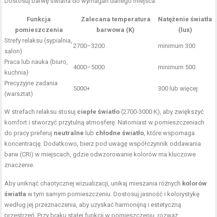
Dostosuj barwę światła do wymagań danego miejsca:
Funkcja
Zalecana temperatura
Natężenie światła
pomieszczenia
barwowa (K)
(lux)
Strefy relaksu (sypialnia,
2700–3200
minimum 300
salon)
Praca lub nauka (biuro,
4000–5000
minimum 500
kuchnia)
Precyzyjne zadania
5000+
300 lub więcej
(warsztat)
W strefach relaksu stosuj
ciepłe światło
(2700-3000 K), aby zwiększyć
komfort i stworzyć przytulną atmosferę. Natomiast w pomieszczeniach
do pracy preferuj
neutralne
lub
chłodne światło
, które wspomaga
koncentrację. Dodatkowo, bierz pod uwagę współczynnik oddawania
barw (CRI) w miejscach, gdzie odwzorowanie kolorów ma kluczowe
znaczenie.
Aby uniknąć chaotycznej wizualizacji, unikaj mieszania różnych
kolorów
światła
w tym samym pomieszczeniu. Dostosuj jasność i kolorystykę
według jej przeznaczenia, aby uzyskać harmonijną i estetyczną
przestrzeń. Przy braku stałej funkcji w pomieszczeniu, rozważ