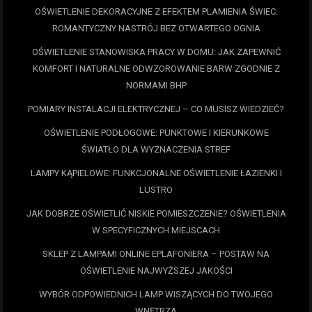
OŚWIETLENIE DEKORACYJNE Z EFEKTEM PLAMIENIA ŚWIEC:
ROMANTYCZNY NASTRÓJ BEZ OTWARTEGO OGNIA
OŚWIETLENIE STANOWISKA PRACY W DOMU: JAK ZAPEWNIĆ
KOMFORT I NATURALNE ODWZOROWANIE BARW ZGODNIE Z
NORMAMI BHP
POMIARY INSTALACJI ELEKTRYCZNEJ – CO MUSISZ WIEDZIEĆ?
OŚWIETLENIE PODŁOGOWE: PUNKTOWE I KIERUNKOWE
ŚWIATŁO DLA WYZNACZENIA STREF
LAMPY KĄPIELOWE: FUNKCJONALNE OŚWIETLENIE ŁAZIENKI I
LUSTRO
JAK DOBRZE OŚWIETLIĆ NISKIE POMIESZCZENIE? OŚWIETLENIA
W SPECYFICZNYCH MIEJSCACH
SKLEP Z LAMPAMI ONLINE EPLAFONIERA – POSTAW NA
OŚWIETLENIE NAJWYŻSZEJ JAKOŚCI
WYBÓR ODPOWIEDNICH LAMP WISZĄCYCH DO TWOJEGO
WNĘTRZA