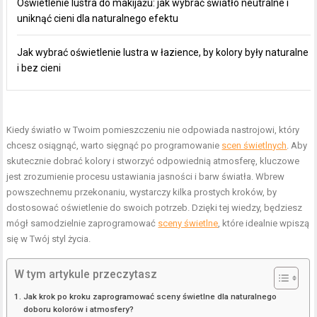
Oświetlenie lustra do makijażu: jak wybrać światło neutralne i
uniknąć cieni dla naturalnego efektu
Jak wybrać oświetlenie lustra w łazience, by kolory były naturalne
i bez cieni
Kiedy światło w Twoim pomieszczeniu nie odpowiada nastrojowi, który
chcesz osiągnąć, warto sięgnąć po programowanie
scen świetlnych
. Aby
skutecznie dobrać kolory i stworzyć odpowiednią atmosferę, kluczowe
jest zrozumienie procesu ustawiania jasności i barw światła. Wbrew
powszechnemu przekonaniu, wystarczy kilka prostych kroków, by
dostosować oświetlenie do swoich potrzeb. Dzięki tej wiedzy, będziesz
mógł samodzielnie zaprogramować
sceny świetlne
, które idealnie wpiszą
się w Twój styl życia.
W tym artykule przeczytasz
Jak krok po kroku zaprogramować sceny świetlne dla naturalnego
doboru kolorów i atmosfery?