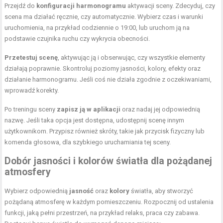
Przejdź do
konfiguracji harmonogramu
aktywacji sceny. Zdecyduj, czy
scena ma działać ręcznie, czy automatycznie. Wybierz czas i warunki
uruchomienia, na przykład codziennie o 19:00, lub uruchom ją na
podstawie czujnika ruchu czy wykrycia obecności.
Przetestuj scenę
, aktywując ją i obserwując, czy wszystkie elementy
działają poprawnie. Skontroluj poziomy jasności, kolory, efekty oraz
działanie harmonogramu. Jeśli coś nie działa zgodnie z oczekiwaniami,
wprowadź korekty.
Po treningu sceny
zapisz ją w aplikacji
oraz nadaj jej odpowiednią
nazwę. Jeśli taka opcja jest dostępna, udostępnij scenę innym
użytkownikom. Przypisz również skróty, takie jak przycisk fizyczny lub
komenda głosowa, dla szybkiego uruchamiania tej sceny.
Dobór jasności i kolorów światła dla pożądanej
atmosfery
Wybierz odpowiednią
jasność
oraz
kolory
światła, aby stworzyć
pożądaną atmosferę w każdym pomieszczeniu. Rozpocznij od ustalenia
funkcji, jaką pełni przestrzeń, na przykład relaks, praca czy zabawa.