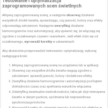
Testowanie i optymalizacja
zaprogramowanych scen świetlnych
Aktywuj zaprogramowaną scenę, a następnie
obserwuj
działanie
wszystkich źródeł światła, sprawdzając, czy jasność, kolory oraz efekty
odpowiadają założeniom. Następnie
zweryfikuj
działanie
harmonogramów oraz automatyzacji, aby upewnić się, że włączają się
zgodnie z oczekiwanym czasem i warunkami. Jeśli efekt różni się od
oczekiwanego,
wprowadź korekty
w ustawieniach.
Aby skutecznie przeprowadzić testowanie i optymalizację, wykonaj
następujące kroki:
Aktywuj zaprogramowaną scenę na urządzeniu lub w aplikacji.
Obserwuj czy wszystkie źródła światła reagują zgodnie z
założeniami: sprawdź jasność, kolory i dodatkowe efekty.
Zweryfikuj działanie harmonogramów i automatyzacji pod kątem
dokładności czasu oraz spełniania warunków włączenia.
Zidentyfikuj ewentualne niedoskonałości, takie jak zbyt intensywne
światło w danym punkcie, opóźnienia lub nieprawidłowa
synchronizacja kolorów.
Wprowadź korekty do ustawień jasności, kolorów lub efektów w