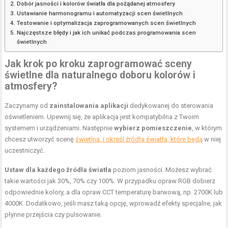
Dobór jasności i kolorów światła dla pożądanej atmosfery
Ustawianie harmonogramu i automatyzacji scen świetlnych
Testowanie i optymalizacja zaprogramowanych scen świetlnych
Najczęstsze błędy i jak ich unikać podczas programowania scen
świetlnych
Jak krok po kroku zaprogramować sceny
świetlne dla naturalnego doboru kolorów i
atmosfery?
Zaczynamy od
zainstalowania aplikacji
dedykowanej do sterowania
oświetleniem. Upewnij się, że aplikacja jest kompatybilna z Twoim
systemem i urządzeniami. Następnie
wybierz pomieszczenie
, w którym
chcesz utworzyć scenę
świetlną, i określ źródła światła, które będą
w niej
uczestniczyć.
Ustaw dla każdego źródła światła
poziom jasności. Możesz wybrać
takie wartości jak 30%, 70% czy 100%. W przypadku opraw RGB dobierz
odpowiednie kolory, a dla opraw CCT temperaturę barwową, np. 2700K lub
4000K. Dodatkowo, jeśli masz taką opcję, wprowadź efekty specjalne, jak
płynne przejścia czy pulsowanie.