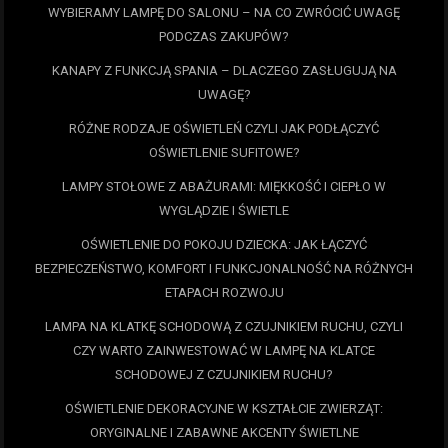
WYBIERAMY LAMPĘ DO SALONU – NA CO ZWRÓCIĆ UWAGĘ
PODCZAS ZAKUPÓW?
KANAPY Z FUNKCJĄ SPANIA – DLACZEGO ZASŁUGUJĄ NA
UWAGĘ?
RÓŻNE RODZAJE OŚWIETLEŃ CZYLI JAK PODŁĄCZYĆ
OŚWIETLENIE SUFITOWE?
LAMPY STOŁOWE Z ABAŻURAMI: MIĘKKOŚĆ I CIEPŁO W
WYGLĄDZIE I ŚWIETLE
OŚWIETLENIE DO POKOJU DZIECKA: JAK ŁĄCZYĆ
BEZPIECZEŃSTWO, KOMFORT I FUNKCJONALNOŚĆ NA RÓŻNYCH
ETAPACH ROZWOJU
LAMPA NA KLATKĘ SCHODOWĄ Z CZUJNIKIEM RUCHU, CZYLI
CZY WARTO ZAINWESTOWAĆ W LAMPĘ NA KLATCE
SCHODOWEJ Z CZUJNIKIEM RUCHU?
OŚWIETLENIE DEKORACYJNE W KSZTAŁCIE ZWIERZĄT:
ORYGINALNE I ZABAWNE AKCENTY ŚWIETLNE