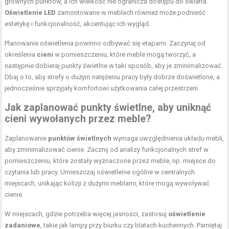
głównych punktów, a ich wielkość nie ogranicza dostępu do światła.
Oświetlenie LED
zamontowane w meblach również może podnieść
estetykę i funkcjonalność, akcentując ich wygląd.
Planowanie oświetlenia powinno odbywać się etapami. Zaczynaj od
określenia
cieni
w pomieszczeniu, które meble mogą tworzyć, a
następnie dobieraj punkty świetlne w taki sposób, aby je zminimalizować.
Dbaj o to, aby strefy o dużym natężeniu pracy były dobrze doświetlone, a
jednocześnie sprzyjały komfortowi użytkowania całej przestrzeni.
Jak zaplanować punkty świetlne, aby uniknąć
cieni wywołanych przez meble?
Zaplanowanie
punktów świetlnych
wymaga uwzględnienia układu mebli,
aby zminimalizować cienie. Zacznij od analizy funkcjonalnych stref w
pomieszczeniu, które zostały wyznaczone przez meble, np. miejsce do
czytania lub pracy. Umieszczaj oświetlenie ogólne w centralnych
miejscach, unikając kolizji z dużymi meblami, które mogą wywoływać
cienie.
W miejscach, gdzie potrzeba więcej jasności, zastosuj
oświetlenie
zadaniowe
, takie jak lampy przy biurku czy blatach kuchennych. Pamiętaj