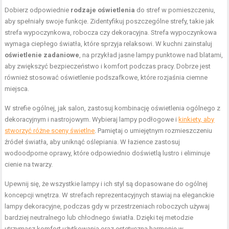
Dobierz odpowiednie
rodzaje oświetlenia
do stref w pomieszczeniu,
aby spełniały swoje funkcje. Zidentyfikuj poszczególne strefy, takie jak
strefa wypoczynkowa, robocza czy dekoracyjna. Strefa wypoczynkowa
wymaga ciepłego światła, które sprzyja relaksowi. W kuchni zainstaluj
oświetlenie zadaniowe
, na przykład jasne lampy punktowe nad blatami,
aby zwiększyć bezpieczeństwo i komfort podczas pracy. Dobrze jest
również stosować oświetlenie podszafkowe, które rozjaśnia ciemne
miejsca.
W strefie ogólnej, jak salon, zastosuj kombinację oświetlenia ogólnego z
dekoracyjnym i nastrojowym. Wybieraj lampy podłogowe i
kinkiety, aby
stworzyć różne sceny świetlne
. Pamiętaj o umiejętnym rozmieszczeniu
źródeł światła, aby uniknąć oślepiania. W łazience zastosuj
wodoodporne oprawy, które odpowiednio doświetlą lustro i eliminuje
cienie na twarzy.
Upewnij się, że wszystkie lampy i ich styl są dopasowane do ogólnej
koncepcji wnętrza. W strefach reprezentacyjnych stawiaj na eleganckie
lampy dekoracyjne, podczas gdy w przestrzeniach roboczych używaj
bardziej neutralnego lub chłodnego światła. Dzięki tej metodzie
utrzymasz komfort użytkowania oraz estetyczną harmonię w