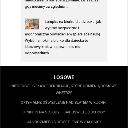
mieszkania to nie lada wyzwanie, zwłaszcza
gdy musimy uwzględnić …
Lampka na biurko dla dziecka: jak
wybrać bezpieczne i
ergonomiczne oświetlenie wspierające naukę
Wybór lampki na biurko dla dziecka to
kluczowy krok w zapewnieniu mu
odpowiednich …
LOSOWE
NIEDROGIE I CIEKAWE DEKORACJE, KTÓRE ODMIENIĄ DOMOWE
WNĘTRZE
OPTYMALNE OŚWIETLENIE NAD BLATEM W KUCHNI.
KINKIETY NA SCHODY – JAK OŚWIETLIĆ SCHODY
JAK ROZMIEŚCIĆ OŚWIETLENIE W SALONIE?