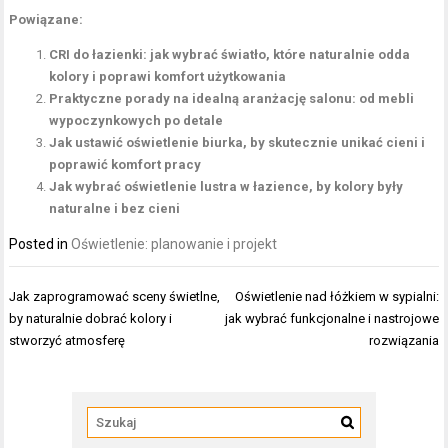
Powiązane:
CRI do łazienki: jak wybrać światło, które naturalnie odda
kolory i poprawi komfort użytkowania
Praktyczne porady na idealną aranżację salonu: od mebli
wypoczynkowych po detale
Jak ustawić oświetlenie biurka, by skutecznie unikać cieni i
poprawić komfort pracy
Jak wybrać oświetlenie lustra w łazience, by kolory były
naturalne i bez cieni
Posted in
Oświetlenie: planowanie i projekt
Nawigacja
Jak zaprogramować sceny świetlne,
Oświetlenie nad łóżkiem w sypialni:
wpisu
by naturalnie dobrać kolory i
jak wybrać funkcjonalne i nastrojowe
stworzyć atmosferę
rozwiązania