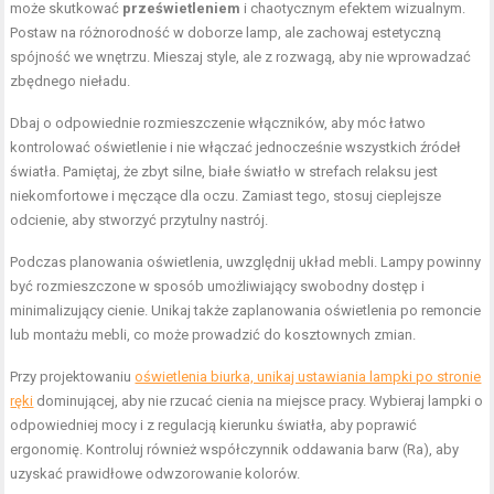
może skutkować
prześwietleniem
i chaotycznym efektem wizualnym.
Postaw na różnorodność w doborze lamp, ale zachowaj estetyczną
spójność we wnętrzu. Mieszaj style, ale z rozwagą, aby nie wprowadzać
zbędnego nieładu.
Dbaj o odpowiednie rozmieszczenie włączników, aby móc łatwo
kontrolować oświetlenie i nie włączać jednocześnie wszystkich źródeł
światła. Pamiętaj, że zbyt silne, białe światło w strefach relaksu jest
niekomfortowe i męczące dla oczu. Zamiast tego, stosuj cieplejsze
odcienie, aby stworzyć przytulny nastrój.
Podczas planowania oświetlenia, uwzględnij układ mebli. Lampy powinny
być rozmieszczone w sposób umożliwiający swobodny dostęp i
minimalizujący cienie. Unikaj także zaplanowania oświetlenia po remoncie
lub montażu mebli, co może prowadzić do kosztownych zmian.
Przy projektowaniu
oświetlenia biurka, unikaj ustawiania lampki po stronie
ręki
dominującej, aby nie rzucać cienia na miejsce pracy. Wybieraj lampki o
odpowiedniej mocy i z regulacją kierunku światła, aby poprawić
ergonomię. Kontroluj również współczynnik oddawania barw (Ra), aby
uzyskać prawidłowe odwzorowanie kolorów.