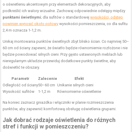
o oświetleniu akcentowym przy elementach dekoracyjnych, aby
podkreślić ich walory wizualne. Zachowaj odpowiednie odstępy między
punktami świetlnymi
; dla sufitów o standardowej
wysokości, odstęp
powinien wynosić około połowy
wysokości pomieszczenia, co dla sufitu
2,4 m oznacza 1-1,2 m.
Unikaj montowania punktów świetlnych zbyt blisko ścian. Co najmniej 50–
60 cm od ściany zapewni, że światło będzie równomiernie rozłożone i nie
będzie powodować silnych cieni. Przy gęsto ustawionych meblach lub
nieregularnym układzie przewiduj dodatkowe punkty świetlne, aby
doświetlić te obszary.
Parametr
Zalecenie
Efekt
Odległość od ściany
50–60 cm
Unikanie silnych cieni
Wysokość sufitów
1-1,2 m
Równomierne oświetlenie
Na koniec zaznacz gniazdka i włączniki w planie rozmieszczenia
punktów, aby zapewnić komfortową obsługę oświetlenia grupami.
Jak dobrać rodzaje oświetlenia do różnych
stref i funkcji w pomieszczeniu?