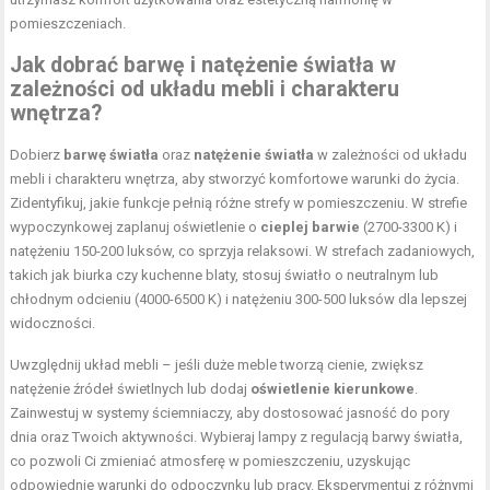
pomieszczeniach.
Jak dobrać barwę i natężenie światła w
zależności od układu mebli i charakteru
wnętrza?
Dobierz
barwę światła
oraz
natężenie światła
w zależności od układu
mebli i charakteru wnętrza, aby stworzyć komfortowe warunki do życia.
Zidentyfikuj, jakie funkcje pełnią różne strefy w pomieszczeniu. W strefie
wypoczynkowej zaplanuj oświetlenie o
cieplej barwie
(2700-3300 K) i
natężeniu 150-200 luksów, co sprzyja relaksowi. W strefach zadaniowych,
takich jak biurka czy kuchenne blaty, stosuj światło o neutralnym lub
chłodnym odcieniu (4000-6500 K) i natężeniu 300-500 luksów dla lepszej
widoczności.
Uwzględnij układ mebli – jeśli duże meble tworzą cienie, zwiększ
natężenie źródeł świetlnych lub dodaj
oświetlenie kierunkowe
.
Zainwestuj w systemy ściemniaczy, aby dostosować jasność do pory
dnia oraz Twoich aktywności. Wybieraj lampy z regulacją barwy światła,
co pozwoli Ci zmieniać atmosferę w pomieszczeniu, uzyskując
odpowiednie warunki do odpoczynku lub pracy. Eksperymentuj z różnymi