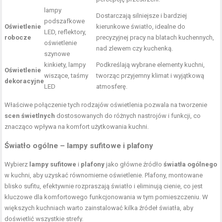
lampy
Dostarczają silniejsze i bardziej
podszafkowe
Oświetlenie
kierunkowe światło, idealne do
LED, reflektory,
robocze
precyzyjnej pracy na blatach kuchennych,
oświetlenie
nad zlewem czy kuchenką.
szynowe
kinkiety, lampy
Podkreślają wybrane elementy kuchni,
Oświetlenie
wiszące, taśmy
tworząc przyjemny klimat i wyjątkową
dekoracyjne
LED
atmosferę.
Właściwe połączenie tych rodzajów oświetlenia pozwala na tworzenie
scen świetlnych
dostosowanych do różnych nastrojów i funkcji, co
znacząco wpływa na komfort użytkowania kuchni.
Światło ogólne – lampy sufitowe i plafony
Wybierz
lampy sufitowe
i
plafony
jako główne źródło
światła ogólnego
w kuchni, aby uzyskać równomierne oświetlenie. Plafony, montowane
blisko sufitu, efektywnie rozpraszają światło i eliminują cienie, co jest
kluczowe dla komfortowego funkcjonowania w tym pomieszczeniu. W
większych kuchniach warto zainstalować kilka źródeł światła, aby
doświetlić wszystkie strefy.