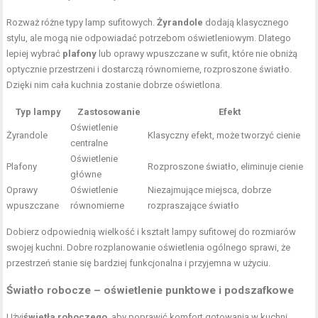
Rozważ różne typy lamp sufitowych.
Żyrandole
dodają klasycznego
stylu, ale mogą nie odpowiadać potrzebom oświetleniowym. Dlatego
lepiej wybrać
plafony
lub oprawy wpuszczane w sufit, które nie obniżą
optycznie przestrzeni i dostarczą równomierne, rozproszone światło.
Dzięki nim cała kuchnia zostanie dobrze oświetlona.
Typ lampy
Zastosowanie
Efekt
Oświetlenie
Żyrandole
Klasyczny efekt, może tworzyć cienie
centralne
Oświetlenie
Plafony
Rozproszone światło, eliminuje cienie
główne
Oprawy
Oświetlenie
Niezajmujące miejsca, dobrze
wpuszczane
równomierne
rozpraszające światło
Dobierz odpowiednią wielkość i kształt lampy sufitowej do rozmiarów
swojej kuchni. Dobre rozplanowanie oświetlenia ogólnego sprawi, że
przestrzeń stanie się bardziej funkcjonalna i przyjemna w użyciu.
Światło robocze – oświetlenie punktowe i podszafkowe
Użyj
świetła roboczego
, aby poprawić komfort gotowania w kuchni.