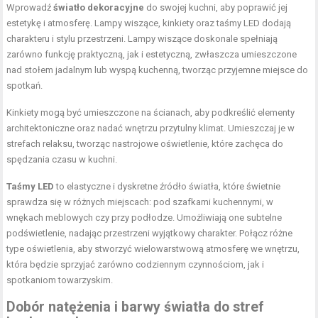
Wprowadź
światło dekoracyjne
do swojej kuchni, aby poprawić jej
estetykę i atmosferę. Lampy wiszące, kinkiety oraz taśmy LED dodają
charakteru i stylu przestrzeni. Lampy wiszące doskonale spełniają
zarówno funkcję praktyczną, jak i estetyczną, zwłaszcza umieszczone
nad stołem jadalnym lub wyspą kuchenną, tworząc przyjemne miejsce do
spotkań.
Kinkiety mogą być umieszczone na ścianach, aby podkreślić elementy
architektoniczne oraz nadać wnętrzu przytulny klimat. Umieszczaj je w
strefach relaksu, tworząc nastrojowe oświetlenie, które zachęca do
spędzania czasu w kuchni.
Taśmy LED
to elastyczne i dyskretne źródło światła, które świetnie
sprawdza się w różnych miejscach: pod szafkami kuchennymi, w
wnękach meblowych czy przy podłodze. Umożliwiają one subtelne
podświetlenie, nadając przestrzeni wyjątkowy charakter. Połącz różne
type oświetlenia, aby stworzyć wielowarstwową atmosferę we wnętrzu,
która będzie sprzyjać zarówno codziennym czynnościom, jak i
spotkaniom towarzyskim.
Dobór natężenia i barwy światła do stref