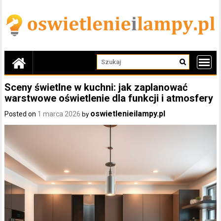
Skip
to
content
Sceny świetlne w kuchni: jak zaplanować
warstwowe oświetlenie dla funkcji i atmosfery
oswietlenieilampy.pl
Posted on
1 marca 2026
by