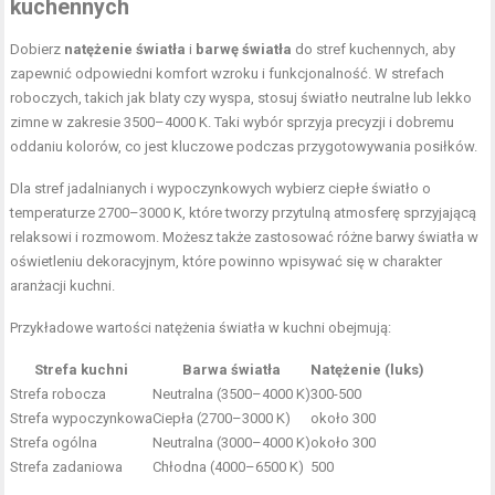
kuchennych
Dobierz
natężenie światła
i
barwę światła
do stref kuchennych, aby
zapewnić odpowiedni komfort wzroku i funkcjonalność. W strefach
roboczych, takich jak blaty czy wyspa, stosuj światło neutralne lub lekko
zimne w zakresie 3500–4000 K. Taki wybór sprzyja precyzji i dobremu
oddaniu kolorów, co jest kluczowe podczas przygotowywania posiłków.
Dla stref jadalnianych i wypoczynkowych wybierz ciepłe światło o
temperaturze 2700–3000 K, które tworzy przytulną atmosferę sprzyjającą
relaksowi i rozmowom. Możesz także zastosować różne barwy światła w
oświetleniu dekoracyjnym, które powinno wpisywać się w charakter
aranżacji kuchni.
Przykładowe wartości natężenia światła w kuchni obejmują:
Strefa kuchni
Barwa światła
Natężenie (luks)
Strefa robocza
Neutralna (3500–4000 K)
300-500
Strefa wypoczynkowa
Ciepła (2700–3000 K)
około 300
Strefa ogólna
Neutralna (3000–4000 K)
około 300
Strefa zadaniowa
Chłodna (4000–6500 K)
500