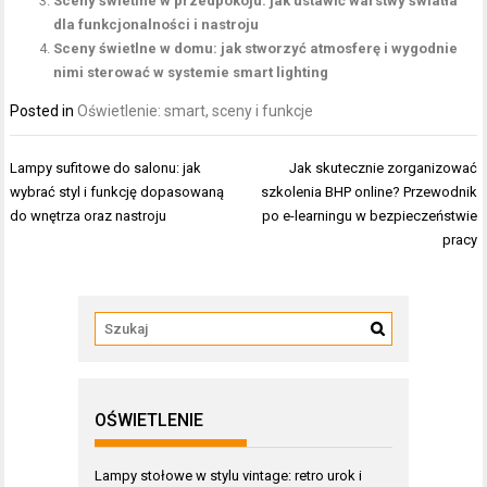
Sceny świetlne w przedpokoju: jak ustawić warstwy światła
dla funkcjonalności i nastroju
Sceny świetlne w domu: jak stworzyć atmosferę i wygodnie
nimi sterować w systemie smart lighting
Posted in
Oświetlenie: smart, sceny i funkcje
Nawigacja
Lampy sufitowe do salonu: jak
Jak skutecznie zorganizować
wpisu
wybrać styl i funkcję dopasowaną
szkolenia BHP online? Przewodnik
do wnętrza oraz nastroju
po e-learningu w bezpieczeństwie
pracy
OŚWIETLENIE
Lampy stołowe w stylu vintage: retro urok i