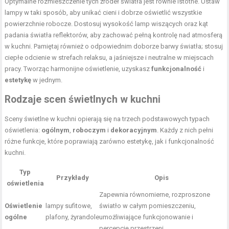
Optymalne rozmieszczenie tych źródeł światła jest równie istotne. Ustaw
lampy w taki sposób, aby unikać cieni i dobrze oświetlić wszystkie
powierzchnie robocze. Dostosuj wysokość lamp wiszących oraz kąt
padania światła reflektorów, aby zachować pełną kontrolę nad atmosferą
w kuchni. Pamiętaj również o odpowiednim doborze barwy światła; stosuj
ciepłe odcienie w strefach relaksu, a jaśniejsze i neutralne w miejscach
pracy. Tworząc harmonijne oświetlenie, uzyskasz
funkcjonalność
i
estetykę
w jednym.
Rodzaje
scen świetlnych
w kuchni
Sceny świetlne w kuchni opierają się na trzech podstawowych typach
oświetlenia:
ogólnym
,
roboczym
i
dekoracyjnym
. Każdy z nich pełni
różne funkcje, które poprawiają zarówno estetykę, jak i funkcjonalność
kuchni.
Typ
Przykłady
Opis
oświetlenia
Zapewnia równomierne, rozproszone
Oświetlenie
lampy sufitowe,
światło w całym pomieszczeniu,
ogólne
plafony, żyrandole
umożliwiające funkcjonowanie i
percepcję przestrzeni.