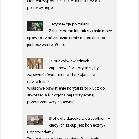
element wyposażenia, ale także klucz do
perfekcyjnego …
Dezynfekcja po zalaniu
Zalanie domu lub mieszkania może
spowodować znaczne straty materialne, co
jest oczywiste. Warto …
Ile punktów świetlnych
zaplanować w korytarzu, by
zapewnić równomierne i funkcjonalne
oświetlenie?
Właściwe oświetlenie korytarza to klucz do
stworzenia funkcjonalnej i przyjemnej
przestrzeni. Aby zapewnić …
Stolik dla dziecka z krzesełkiem –
kiedy ich zakup jest konieczny?
Odpowiadamy!
Twoje dziecko to mały artysta? Uwielbia