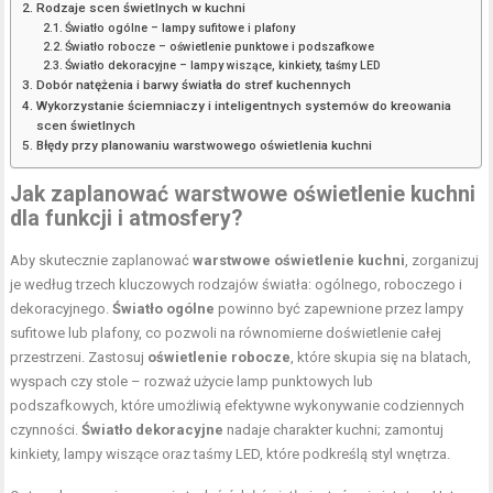
Rodzaje scen świetlnych w kuchni
Światło ogólne – lampy sufitowe i plafony
Światło robocze – oświetlenie punktowe i podszafkowe
Światło dekoracyjne – lampy wiszące, kinkiety, taśmy LED
Dobór natężenia i barwy światła do stref kuchennych
Wykorzystanie ściemniaczy i inteligentnych systemów do kreowania
scen świetlnych
Błędy przy planowaniu warstwowego oświetlenia kuchni
Jak zaplanować warstwowe oświetlenie kuchni
dla funkcji i atmosfery?
Aby skutecznie zaplanować
warstwowe oświetlenie kuchni
, zorganizuj
je według trzech kluczowych rodzajów światła: ogólnego, roboczego i
dekoracyjnego.
Światło ogólne
powinno być zapewnione przez lampy
sufitowe lub plafony, co pozwoli na równomierne doświetlenie całej
przestrzeni. Zastosuj
oświetlenie robocze
, które skupia się na blatach,
wyspach czy stole – rozważ użycie lamp punktowych lub
podszafkowych, które umożliwią efektywne wykonywanie codziennych
czynności.
Światło dekoracyjne
nadaje charakter kuchni; zamontuj
kinkiety, lampy wiszące oraz taśmy LED, które podkreślą styl wnętrza.