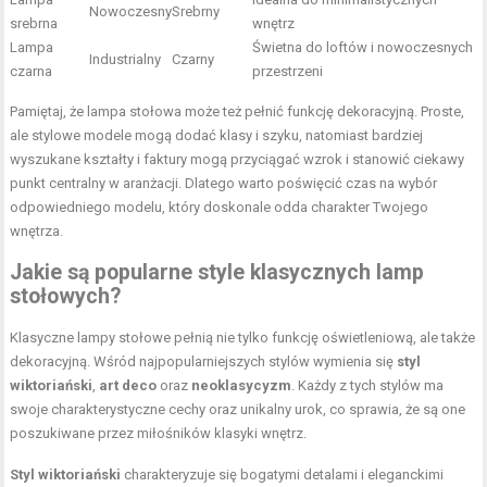
Nowoczesny
Srebrny
srebrna
wnętrz
Lampa
Świetna do loftów i nowoczesnych
Industrialny
Czarny
czarna
przestrzeni
Pamiętaj, że lampa stołowa może też pełnić funkcję dekoracyjną. Proste,
ale stylowe modele mogą dodać klasy i szyku, natomiast bardziej
wyszukane kształty i faktury mogą przyciągać wzrok i stanowić ciekawy
punkt centralny w aranżacji. Dlatego warto poświęcić czas na wybór
odpowiedniego modelu, który doskonale odda charakter Twojego
wnętrza.
Jakie są popularne style klasycznych lamp
stołowych?
Klasyczne lampy stołowe pełnią nie tylko funkcję oświetleniową, ale także
dekoracyjną. Wśród najpopularniejszych stylów wymienia się
styl
wiktoriański
,
art deco
oraz
neoklasycyzm
. Każdy z tych stylów ma
swoje charakterystyczne cechy oraz unikalny urok, co sprawia, że są one
poszukiwane przez miłośników klasyki wnętrz.
Styl wiktoriański
charakteryzuje się bogatymi detalami i eleganckimi