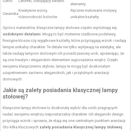
Szkło
Leichtki, odbijający
światło
elementy
Kreatywne wzory,
Ręcznie malowane motywy,
Ceramika
różnorodność kolorów
unikalne kształty
Oprócz materiałów, klasyczne lampy stołowe często wyróżniają się
ozdobnymi detalami
. Mogą to być misternie rzeźbione podstawy,
finezyjne klosze czy wyjątkowe kształty, które przyciągają wzrok i nadają
lampie unikalny charakter. Te detale nie tylko wpływają na estetykę, ale
także nadają lampom stołowym ich ponadczasowy urok, sprawiając, że
są one trwałym i eleganckim elementem wyposażenia wnętrz. Dzięki
swojemu klasycznemu stylowi, lampy te mogą być doskonałym
uzupełnieniem zarówno eleganckich, jak i przytulnych aranżacji
domowych.
Jakie są zalety posiadania klasycznej lampy
stołowej?
Klasyczne lampy stołowe to doskonały wybór dla osób pragnących
nadać swojemu wnętrzu niepowtarzalny charakter. Ich elegancki design
przyciąga wzrok i sprawia, że stają się one centralnym punktem aranżacji.
Oto kilka kluczowych
zalety posiadania klasycznej lampy stołowej
.