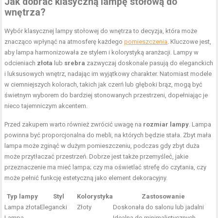
Jak dobrać klasyczną lampę stołową do
wnętrza?
Wybór klasycznej lampy stołowej do wnętrza to decyzja, która może
znacząco wpłynąć na atmosferę każdego
pomieszczenia
. Kluczowe jest,
aby lampa harmonizowała ze stylem i kolorystyką aranżacji. Lampy w
odcieniach
złota
lub
srebra
zazwyczaj doskonale pasują do eleganckich
i luksusowych wnętrz, nadając im wyjątkowy charakter. Natomiast modele
w ciemniejszych kolorach, takich jak czerń lub głęboki brąz, mogą być
świetnym wyborem do bardziej stonowanych przestrzeni, dopełniając je
nieco tajemniczym akcentem.
Przed zakupem warto również zwrócić uwagę na
rozmiar lampy
. Lampa
powinna być proporcjonalna do mebli, na których będzie stała. Zbyt mała
lampa może zginąć w dużym pomieszczeniu, podczas gdy zbyt duża
może przytłaczać przestrzeń. Dobrze jest także przemyśleć, jakie
przeznaczenie ma mieć lampa; czy ma oświetlać strefę do czytania, czy
może pełnić funkcję estetyczną jako element dekoracyjny.
Typ lampy
Styl
Kolorystyka
Zastosowanie
Lampa złota
Elegancki
Złoty
Doskonała do salonu lub jadalni
Lampa
Idealna do minimalistycznych