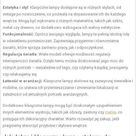
Estetyka i styl
: Klasyczne lampy dostępne są w różnych stylach, od
vintage po nowoczesne, co pozwala na dopasowanie ich do każdego
wnętrza. Mogą być wykonane z różnych materiałów, takich jak szkło,
metal czy drewno, co dodatkowo wzbogaca ich walory estetyczne.
Funkcjonalność
: Oprócz swojego wyglądu, lampy te pełnią istotną rolę
w oświetleniu pomieszczeń. Zapewniają przyjemne i równomierne
światło, które sprzyja zarówno pracy, jak i odpoczynkowi.
Regulacja światła
: Wiele modeli oferuje możliwość regulacji
intensywności światła. Dzięki temu można dostosować jego moc do
różnych potrzeb – niezależnie od tego, czy czytamy książkę, pracujemy
czy relaksujemy się.
Łatwość w aranżacji
: Klasyczne lampy stołowe są zazwyczaj niewielkie i
mobilne, co ułatwia ich przemieszczanie i zmienianie lokalizacji w
zależności od aktualnych potrzeb aranżacyjnych.
Dodatkowo klasyczne lampy mogą być doskonałym uzupełnieniem
innych elementów wystroju, takich jak obrazy, zasłony czy
meble
, co
potęguje ich dekoracyjny charakter. Warto rozważyć jej zakup, jeśli
pragniemy stworzyć przytulne i stylowe wnętrze.