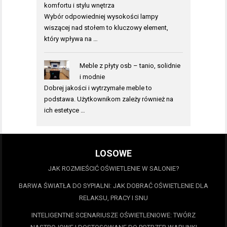
komfortu i stylu wnętrza
Wybór odpowiedniej wysokości lampy
wiszącej nad stołem to kluczowy element,
który wpływa na …
Meble z płyty osb – tanio, solidnie
i modnie
Dobrej jakości i wytrzymałe meble to
podstawa. Użytkownikom zależy również na
ich estetyce …
LOSOWE
JAK ROZMIEŚCIĆ OŚWIETLENIE W SALONIE?
BARWA ŚWIATŁA DO SYPIALNI: JAK DOBRAĆ OŚWIETLENIE DLA
RELAKSU, PRACY I SNU
INTELIGENTNE SCENARIUSZE OŚWIETLENIOWE: TWÓRZ