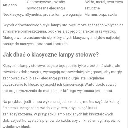
Geometryczne kształty,
Szkło, metal, tworzywa
Art deco
nowoczesna elegancja
sztuczne
Neoklasycyzm
Symetria, proste formy, elegancja
Marmur, brąz, szkło
.Wybór odpowiedniego stylu lampy stołowej może znacząco wpłynąć na
atmosferę pomieszczenia, podkreślając jego charakter oraz wystrój.
Dlatego warto zastanowić się, który z tych klasycznych stylów najlepiej
pasuje do naszych upodobań i potrzeb.
Jak dbać o klasyczne lampy stołowe?
Klasyczne lampy stołowe, często będące nie tylko źródłem światła, ale
również ozdobą wnętrz, wymagają odpowiedniej pielęgnacji, aby mogły
zachować swój blask i elegancję przez długie lata. Regularne
czyszczenie to kluczowy aspekt ich konserwacji. Warto dostosować
metodę czyszczenia do materiału, z którego wykonana jest lampa.
Na przykład, jeśli lampa wykonana jest z metalu, można użyć delikatnej
ściereczki nasączonej wodą z mydłem, aby usunąć kurz i
zanieczyszczenia. W przypadku lamp szklanych lub kryształowych
dobrze jest korzystać z płynów do szkła, aby uniknąć smug i zapewnić
wyjątkowy blask.