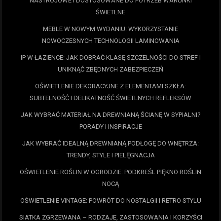
NASTROJOWE I DOSTOSOWANE DO POTRZEB WARUNKI
ŚWIETLNE
MEBLE W NOWYM WYDANIU: WYKORZYSTANIE
NOWOCZESNYCH TECHNOLOGII LAMINOWANIA
IP W ŁAZIENCE: JAK DOBRAĆ KLASĘ SZCZELNOŚCI DO STREF I
UNIKNĄĆ ZBĘDNYCH ZABEZPIECZEŃ
OŚWIETLENIE DEKORACYJNE Z ELEMENTAMI SZKŁA:
SUBTELNOŚĆ I DELIKATNOŚĆ ŚWIETLNYCH REFLEKSÓW
JAK WYBRAĆ MATERIAŁ NA DREWNIANĄ ŚCIANĘ W SYPIALNI?
PORADY I INSPIRACJE
JAK WYBRAĆ IDEALNĄ DREWNIANĄ PODŁOGĘ DO WNĘTRZA:
TRENDY, STYLE I PIELĘGNACJA
OŚWIETLENIE ROŚLIN W OGRODZIE: PODKREŚL PIĘKNO ROŚLIN
NOCĄ
OŚWIETLENIE VINTAGE: POWRÓT DO NOSTALGII I RETRO STYLU
SIATKA ZGRZEWANA – RODZAJE, ZASTOSOWANIA I KORZYŚCI