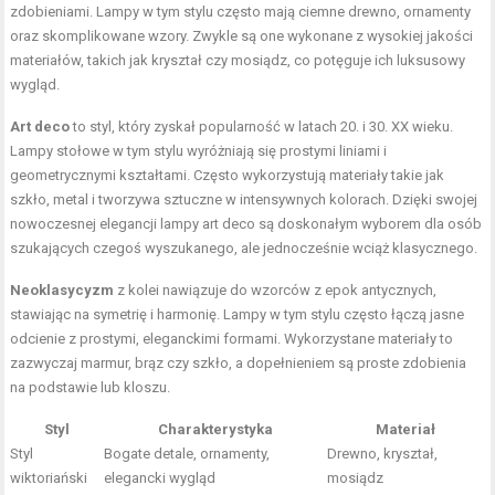
zdobieniami. Lampy w tym stylu często mają ciemne drewno, ornamenty
oraz skomplikowane wzory. Zwykle są one wykonane z wysokiej jakości
materiałów, takich jak kryształ czy mosiądz, co potęguje ich luksusowy
wygląd.
Art deco
to styl, który zyskał popularność w latach 20. i 30. XX wieku.
Lampy stołowe w tym stylu wyróżniają się prostymi liniami i
geometrycznymi kształtami. Często wykorzystują materiały takie jak
szkło, metal i tworzywa sztuczne w intensywnych kolorach. Dzięki swojej
nowoczesnej elegancji lampy art deco są doskonałym wyborem dla osób
szukających czegoś wyszukanego, ale jednocześnie wciąż klasycznego.
Neoklasycyzm
z kolei nawiązuje do wzorców z epok antycznych,
stawiając na symetrię i harmonię. Lampy w tym stylu często łączą jasne
odcienie z prostymi, eleganckimi formami. Wykorzystane materiały to
zazwyczaj marmur, brąz czy szkło, a dopełnieniem są proste zdobienia
na podstawie lub kloszu.
Styl
Charakterystyka
Materiał
Styl
Bogate detale, ornamenty,
Drewno, kryształ,
wiktoriański
elegancki wygląd
mosiądz