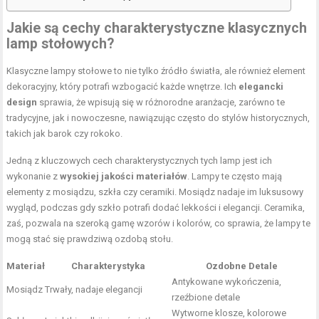
Jakie są cechy charakterystyczne klasycznych
lamp stołowych?
Klasyczne lampy stołowe to nie tylko źródło światła, ale również element
dekoracyjny, który potrafi wzbogacić każde wnętrze. Ich
elegancki
design
sprawia, że wpisują się w różnorodne aranżacje, zarówno te
tradycyjne, jak i nowoczesne, nawiązując często do stylów historycznych,
takich jak barok czy rokoko.
Jedną z kluczowych cech charakterystycznych tych lamp jest ich
wykonanie z
wysokiej jakości materiałów
. Lampy te często mają
elementy z mosiądzu, szkła czy ceramiki. Mosiądz nadaje im luksusowy
wygląd, podczas gdy szkło potrafi dodać lekkości i elegancji. Ceramika,
zaś, pozwala na szeroką gamę wzorów i kolorów, co sprawia, że lampy te
mogą stać się prawdziwą ozdobą stołu.
Materiał
Charakterystyka
Ozdobne Detale
Antykowane wykończenia,
Mosiądz
Trwały, nadaje elegancji
rzeźbione detale
Wytworne klosze, kolorowe