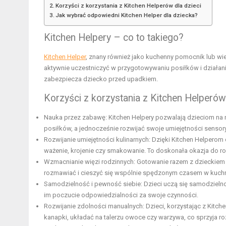
Korzyści z korzystania z Kitchen Helperów dla dzieci
Jak wybrać odpowiedni Kitchen Helper dla dziecka?
Kitchen Helpery – co to takiego?
Kitchen Helper
, znany również jako kuchenny pomocnik lub wie
aktywnie uczestniczyć w przygotowywaniu posiłków i działani
zabezpiecza dziecko przed upadkiem.
Korzyści z korzystania z Kitchen Helperów 
Nauka przez zabawę: Kitchen Helpery pozwalają dzieciom na
posiłków, a jednocześnie rozwijać swoje umiejętności sensor
Rozwijanie umiejętności kulinarnych: Dzięki Kitchen Helperom 
ważenie, krojenie czy smakowanie. To doskonała okazja do roz
Wzmacnianie więzi rodzinnych: Gotowanie razem z dzieckiem 
rozmawiać i cieszyć się wspólnie spędzonym czasem w kuchn
Samodzielność i pewność siebie: Dzieci uczą się samodzieln
im poczucie odpowiedzialności za swoje czynności.
Rozwijanie zdolności manualnych: Dzieci, korzystając z Kit
kanapki, układać na talerzu owoce czy warzywa, co sprzyja ro