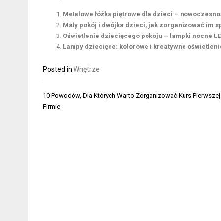
Metalowe łóżka piętrowe dla dzieci – nowoczesnoś
Mały pokój i dwójka dzieci, jak zorganizować im s
Oświetlenie dziecięcego pokoju – lampki nocne LE
Lampy dziecięce: kolorowe i kreatywne oświetlen
Posted in
Wnętrze
Nawigacja
10 Powodów, Dla Których Warto Zorganizować Kurs Pierwsze
wpisu
Firmie