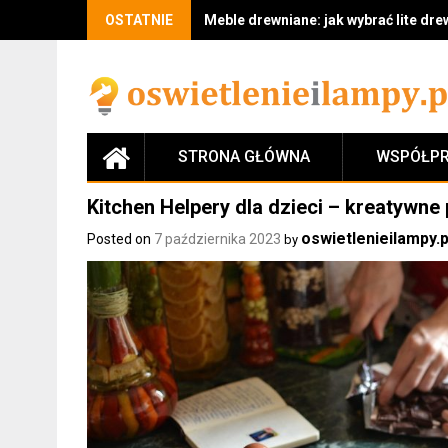
Skip
OSTATNIE
Meble drewniane: jak wybrać lite drew
to
content
STRONA GŁÓWNA
WSPÓŁPR
Kitchen Helpery dla dzieci – kreatywne
oswietlenieilampy.p
Posted on
7 października 2023
by