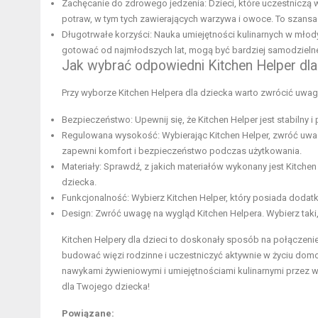
Zachęcanie do zdrowego jedzenia: Dzieci, które uczestniczą
potraw, w tym tych zawierających warzywa i owoce. To szansa
Długotrwałe korzyści: Nauka umiejętności kulinarnych w młod
gotować od najmłodszych lat, mogą być bardziej samodzielne
Jak wybrać odpowiedni Kitchen Helper dla
Przy wyborze Kitchen Helpera dla dziecka warto zwrócić uwagę 
Bezpieczeństwo: Upewnij się, że Kitchen Helper jest stabilny
Regulowana wysokość: Wybierając Kitchen Helper, zwróć uwa
zapewni komfort i bezpieczeństwo podczas użytkowania.
Materiały: Sprawdź, z jakich materiałów wykonany jest Kitchen
dziecka.
Funkcjonalność: Wybierz Kitchen Helper, który posiada dodat
Design: Zwróć uwagę na wygląd Kitchen Helpera. Wybierz taki,
Kitchen Helpery dla dzieci to doskonały sposób na połączenie
budować więzi rodzinne i uczestniczyć aktywnie w życiu do
nawykami żywieniowymi i umiejętnościami kulinarnymi przez wi
dla Twojego dziecka!
Powiązane: