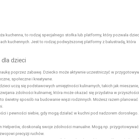
ża kuchenna, to rodzaj specjalnego stołka lub platformy, który pozwala dzie
ach kuchennych. Jest to rodzaj podwyższonej platformy z balustradą, która
dla dzieci
 naukę poprzez zabawę. Dziecko może aktywnie uczestniczyć w przygotowy
yczne, społeczne i kreatywne.
dzieci uczą się podstawowych umiejętności kulinarnych, takich jak mieszanie,
wijania zdolności kulinarnej, która może okazać się przydatna w przyszłości
to świetny sposób na budowanie więzi rodzinnych. Możesz razem planować p
i.
ości i pewności siebie, gdy mogą działać w kuchni pod nadzorem dorosłego.
chen Helperów, doskonalą swoje zdolności manualne. Mogą np. przygotowywać
zwojowi precyzji ruchów.