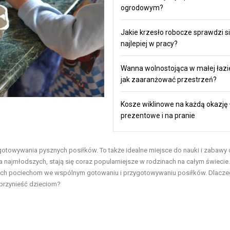
ogrodowym?
Jakie krzesło robocze sprawdzi s
najlepiej w pracy?
Wanna wolnostojąca w małej łazi
jak zaaranżować przestrzeń?
Kosze wiklinowe na każdą okazję
prezentowe i na pranie
gotowywania pysznych posiłków. To także idealne miejsce do nauki i zabawy 
la najmłodszych, stają się coraz popularniejsze w rodzinach na całym świecie.
i ich pociechom we wspólnym gotowaniu i przygotowywaniu posiłków. Dlacz
przynieść dzieciom?