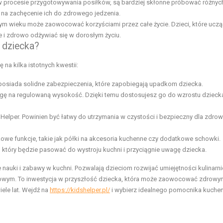
 w procesie przygotowywania posiłków, są bardziej skłonne próbować różnyc
 na zachęcenie ich do zdrowego jedzenia.
ym wieku może zaowocować korzyściami przez całe życie. Dzieci, które uczą
 i zdrowo odżywiać się w dorosłym życiu.
 dziecka?
na kilka istotnych kwestii:
 i posiada solidne zabezpieczenia, które zapobiegają upadkom dziecka.
gę na regulowaną wysokość. Dzięki temu dostosujesz go do wzrostu dziecka
 Helper. Powinien być łatwy do utrzymania w czystości i bezpieczny dla zdrow
kowe funkcje, takie jak półki na akcesoria kuchenne czy dodatkowe schowki.
 który będzie pasować do wystroju kuchni i przyciągnie uwagę dziecka.
 nauki i zabawy w kuchni. Pozwalają dzieciom rozwijać umiejętności kulinarni
mowym. To inwestycja w przyszłość dziecka, która może zaowocować zdrowy
ele lat. Wejdź na
https://kidshelper.pl/
i wybierz idealnego pomocnika kuche