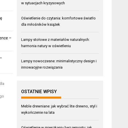
w sytuacjach kryzysowych
ię
Oświetlenie do czytania: komfortowe światło
dla miłośników książek
ence –
Lampy stołowe z materiałów naturalnych:
harmonia natury w oświetleniu
 –
Lampy nowoczesne: minimalistyczny design i
innowacyjne rozwiązania
dla
OSTATNIE WPISY
ego
Meble drewniane: jak wybrać lite drewno, styl i
wykończenie na lata
Oświetlenie w mieszkaniu bez remontu: jak