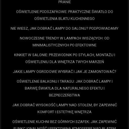
PRANIE
OŚWIETLENIE PODSZAFKOWE: PRAKTYCZNE ŚWIATŁO DO
OŚWIETLENIA BLATU KUCHENNEGO
NIE WIESZ, JAK DOBRAĆ LAMPY DO SALONU? PODPOWIADAMY
NOWOCZESNE TRENDY W LAMPACH WISZĄCYCH: OD
MINIMALISTYCZNYCH PO EFEKTOWNE
KINKIET W SALONIE: PRZEWODNIK PO STYLACH, MONTAŻU I
OŚWIETLENIU DLA WNĘTRZA TWYCH MARZEŃ
JAKIE LAMPY OGRODOWE WYBRAĆ I JAK JE ZAMONTOWAĆ?
OŚWIETLENIE BALKONU I TARASU: JAK DOBRAĆ LAMPY I
BARWĘ ŚWIATŁA DLA NATURALNEGO EFEKTU I
BEZPIECZEŃSTWA
JAK DOBRAĆ WYSOKOŚĆ LAMPY NAD STOŁEM, BY ZAPEWNIĆ
KOMFORT I ESTETYKĘ WNĘTRZA
OŚWIETLENIE KUCHNI BEZ GÓRNYCH SZAFEK: JAK ZAPEWNIĆ
FUNKCJONALNOŚĆ I EFEKTOWNĄ ATMOSFERĘ NAD BLATEM