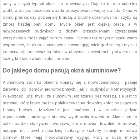
ramy w innych typach okien, np. drewnianych. Daje to bardzo subtelny
profil, a do pomieszczeń wpada zdecydowanie więcej światła. Okna w
domu prędzej czy później się brudzą, a brudne obramowania i szyby są
zmorą każdej pani domu. Mycie okien jest ciężką pracą, a w
nowoczesnych budynkach z dużymi przeszkleniami czyszczenie
wszystkiego może zająć ogrom czasu. Dlatego też w tym miejscu warto
wspomnieć, że okna aluminiowe nie wymagają wielogodzinnego mycia i
konserwacji, ponieważ są łatwe w utrzymaniu czystości i potwierdzi to
każdy, kto takie właśnie okna posiada.
Do jakiego domu pasują okna aluminiowe?
Aluminiowa stolarka okienna kojarzy się z nowoczesnością i pasuje
zarówno do domów jednorodzinnych, jak i budynków komercyjnych.
Większość ludzi myśli, że aluminium jest szare i bez wyrazu, ale jest to
materiał, który łatwo można polakierować na dowolny kolor, pasujący do
fasady budynku. Możliwości jest mnóstwo i w zasadzie jedyne
ograniczenie aranżacyjne stanowi wyobraźnia inwestora. Aluminium to
także bardzo elastyczne tworzywo, które można dowolnie formować,
nadając mu nawet najbardziej fantazyjne kształty. Istnieje mnóstwo
domów, które mają niepowtarzalny wygląd, który w dużej mierze