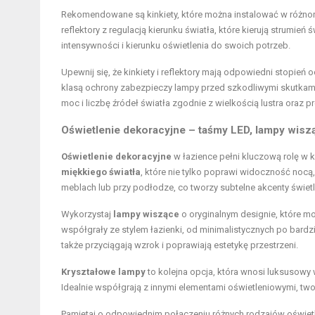
Rekomendowane są kinkiety, które można instalować w różnor
reflektory z regulacją kierunku światła, które kierują strumi
intensywności i kierunku oświetlenia do swoich potrzeb.
Upewnij się, że kinkiety i reflektory mają odpowiedni stopień
klasą ochrony zabezpieczy lampy przed szkodliwymi skutkami 
moc i liczbę źródeł światła zgodnie z wielkością lustra oraz p
Oświetlenie dekoracyjne – taśmy LED, lampy wiszą
Oświetlenie dekoracyjne
w łazience pełni kluczową rolę w 
miękkiego światła
, które nie tylko poprawi widoczność nocą
meblach lub przy podłodze, co tworzy subtelne akcenty świetl
Wykorzystaj
lampy wiszące
o oryginalnym designie, które mo
współgrały ze stylem łazienki, od minimalistycznych po bardz
także przyciągają wzrok i poprawiają estetykę przestrzeni.
Kryształowe lampy
to kolejna opcja, która wnosi luksusowy w
Idealnie współgrają z innymi elementami oświetleniowymi, tw
Pamiętaj o odpowiednim połączeniu różnych rodzajów oświetl