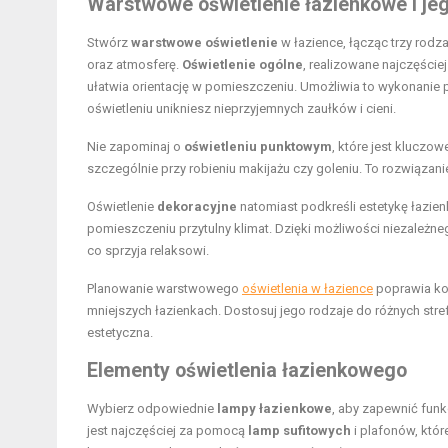
Warstwowe
oświetlenie łazienkowe
i je
Stwórz
warstwowe oświetlenie
w łazience, łącząc trzy rodz
oraz atmosferę.
Oświetlenie ogólne
, realizowane najczęście
ułatwia orientację w pomieszczeniu. Umożliwia to wykonanie 
oświetleniu unikniesz nieprzyjemnych zaułków i cieni.
Nie zapominaj o
oświetleniu punktowym
, które jest kluczow
szczególnie przy robieniu makijażu czy goleniu. To rozwiązan
Oświetlenie
dekoracyjne
natomiast podkreśli estetykę łazien
pomieszczeniu przytulny klimat. Dzięki możliwości niezależne
co sprzyja relaksowi.
Planowanie warstwowego
oświetlenia w łazience
poprawia kom
mniejszych łazienkach. Dostosuj jego rodzaje do różnych stref 
estetyczna.
Elementy oświetlenia łazienkowego
Wybierz odpowiednie
lampy łazienkowe
, aby zapewnić funk
jest najczęściej za pomocą
lamp sufitowych
i plafonów, któr