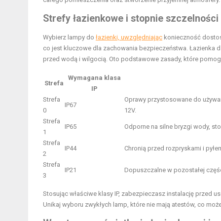
Strefy łazienkowe i stopnie szczelności
Wybierz lampy do
łazienki, uwzględniając
konieczność dosto
co jest kluczowe dla zachowania bezpieczeństwa. Łazienka dz
przed wodą i wilgocią. Oto podstawowe zasady, które pomo
Wymagana klasa
Strefa
IP
Strefa
Oprawy przystosowane do używan
IP67
0
12V.
Strefa
IP65
Odporne na silne bryzgi wody, s
1
Strefa
IP44
Chronią przed rozpryskami i pył
2
Strefa
IP21
Dopuszczalne w pozostałej części
3
Stosując właściwe klasy IP, zabezpieczasz instalację przed
Unikaj wyboru zwykłych lamp, które nie mają atestów, co może