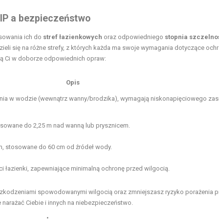
 IP a bezpieczeństwo
sowania ich do
stref łazienkowych
oraz odpowiedniego
stopnia szczelno
ieli się na różne strefy, z których każda ma swoje wymagania dotyczące och
gą Ci w doborze odpowiednich opraw:
Opis
ia w wodzie (wewnątrz wanny/brodzika), wymagają niskonapięciowego zasi
tosowane do 2,25 m nad wanną lub prysznicem.
em, stosowane do 60 cm od źródeł wody.
 łazienki, zapewniające minimalną ochronę przed wilgocią.
 uszkodzeniami spowodowanymi wilgocią oraz zmniejszasz ryzyko porażenia 
 narażać Ciebie i innych na niebezpieczeństwo.