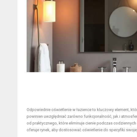
Odpowiednie oświetlenie w łazience to kluczowy element, kt
powinien uwzględniać zarówno funkcjonalność, jak i atmosfer
od praktycznego, które eliminuje cienie podczas codziennych 
oferuje rynek, aby dostosować oświetlenie do specyfiki swojej