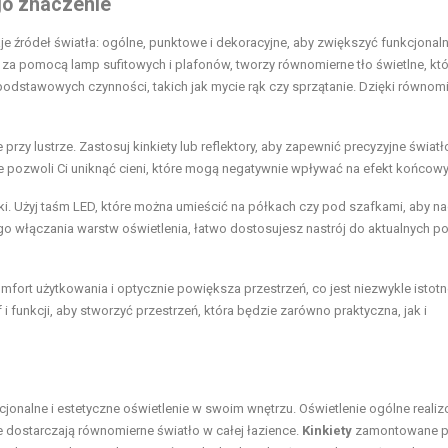
go znaczenie
aje źródeł światła: ogólne, punktowe i dekoracyjne, aby zwiększyć funkcjonal
j za pomocą lamp sufitowych i plafonów, tworzy równomierne tło świetlne, kt
podstawowych czynności, takich jak mycie rąk czy sprzątanie. Dzięki równo
e przy lustrze. Zastosuj kinkiety lub reflektory, aby zapewnić precyzyjne światł
ie pozwoli Ci uniknąć cieni, które mogą negatywnie wpływać na efekt końcowy
ki. Użyj taśm LED, które można umieścić na półkach czy pod szafkami, aby n
go włączania warstw oświetlenia, łatwo dostosujesz nastrój do aktualnych po
fort użytkowania i optycznie powiększa przestrzeń, co jest niezwykle istot
i funkcji, aby stworzyć przestrzeń, która będzie zarówno praktyczna, jak i
cjonalne i estetyczne oświetlenie w swoim wnętrzu. Oświetlenie ogólne reali
e dostarczają równomierne światło w całej łazience.
Kinkiety
zamontowane p