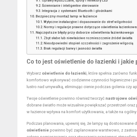
Oprawy wpuszczane, spoty i reflektory LED
Ściemnianie i inteligentne sterowanie
Integracja z systemami Bluetooth i głośnikami
Bezpieczny montaż lamp w łazience
Wytyczne instalacyjne i dopasowanie do stref wilgotności
Normy i regulacje prawne dotyczące oświetlenia łazienkow
Najczęstsze błędy przy doborze oświetlenia łazienkowego
Zbyt słabe lub niewłaściwe rozmieszczenie źródeł światła
Nieodpowiedni stopień szczelności i zagrożenie wilgocią
Brak regulacji barwy i jasności światła
Co to jest
oświetlenie do łazienki
i jakie
Wybierz
oświetlenie do łazienki
, które spełnia zarówno funk
komfortowo wykonywać codzienne czynności higieniczne i pi
lustro nad umywalką, eliminując cienie podczas golenia czy apl
Twoje oświetlenie powinno również tworzyć
nastrojowe oświ
dobrane światło może wizualnie powiększać przestrzeń oraz 
w łazience wpływa na komfort użytkowania, a także na ogólny s
Podczas planowania, upewnij się, że lampy są dostosowane do
oświetlenie
powinno być zaplanowane warstwowo, z zastosow
całego pomieszczenia oraz stworzenie przyjemnej atmosfery.