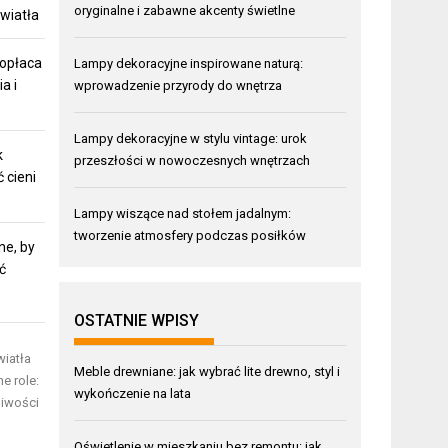
oryginalne i zabawne akcenty świetlne
światła
 opłaca
Lampy dekoracyjne inspirowane naturą:
a i
wprowadzenie przyrody do wnętrza
Lampy dekoracyjne w stylu vintage: urok
k
przeszłości w nowoczesnych wnętrzach
 cieni
Lampy wiszące nad stołem jadalnym:
tworzenie atmosfery podczas posiłków
ne, by
ć
OSTATNIE WPISY
wiatła
Meble drewniane: jak wybrać lite drewno, styl i
e role:
wykończenie na lata
liwości
Oświetlenie w mieszkaniu bez remontu: jak