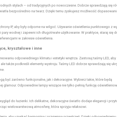
odnych stylach – od tradycyjnych po nowoczesne. Dobrze sprawdzają się ró
eń światła bezpośrednio na twarz. Dzięki temu zyskujesz możliwość dopasowani
 ochrony IP, aby były odporne na wilgoć. Używanie oświetlenia punktowego z 
pary wodnej i zapewni ich długotrwałe użytkowanie. W praktyce, staraj się 
referencjami w zakresie oświetlenia.
ce, kryształowe i inne
kreowaniu odpowiedniego klimatu i estetyki wnętrza. Zastosuj taśmy LED, ab
, ale także podkreśli elementy wystroju. Taśmy LED dobrze sprawdzają się ukr
ne.
gą być zarówno funkcjonalne, jak i dekoracyjne. Wybierz takie, które będą
iej glamour. Odpowiednie lampy wiszące nie tylko pełnią funkcję oświetleniow
ygląd do łazienki. Ich delikatne, dekoracyjne światło dodaje elegancji i przyt
orząc wielowarstwową atmosferę, która sprzyja relaksowi.
enia, aby uzyskać harmonijną i przyjemną przestrzeń. Dzięki odpowiedniemu