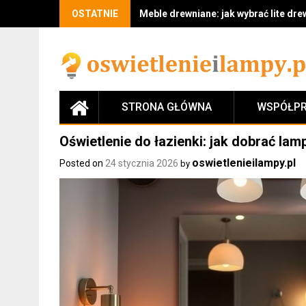
Skip
OSTATNIE
Meble drewniane: jak wybrać lite drew
to
content
STRONA GŁÓWNA
WSPÓŁPR
Oświetlenie do łazienki: jak dobrać lamp
oswietlenieilampy.pl
Posted on
24 stycznia 2026
by