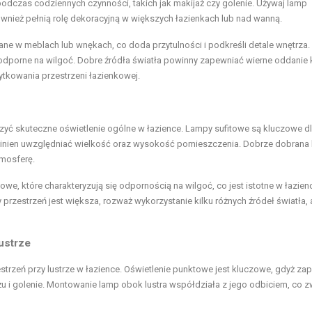
 podczas codziennych czynności, takich jak makijaż czy golenie. Używaj lamp
 również pełnią rolę dekoracyjną w większych łazienkach lub nad wanną.
ne w meblach lub wnękach, co doda przytulności i podkreśli detale wnętrza.
y odporne na wilgoć. Dobre źródła światła powinny zapewniać wierne oddanie
ytkowania przestrzeni łazienkowej.
rzyć skuteczne oświetlenie ogólne w łazience. Lampy sufitowe są kluczowe d
owinien uwzględniać wielkość oraz wysokość pomieszczenia. Dobrze dobrana
tmosferę.
owe, które charakteryzują się odpornością na wilgoć, co jest istotne w łazien
przestrzeń jest większa, rozważ wykorzystanie kilku różnych źródeł światła,
lustrze
zestrzeń przy lustrze w łazience. Oświetlenie punktowe jest kluczowe, gdyż za
żu i golenie. Montowanie lamp obok lustra współdziała z jego odbiciem, co 