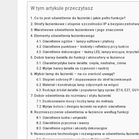
W tym artykule przeczytasz
Co to jest oświetlenie do łazienki i jakie pełni funkcje?
Strefy łazienkowe i stopnie szczelności IP a bezpieczeństw
Warstwowe oświetlenie łazienkowe i jego znaczenie
Elementy oświetlenia łazienkowego
Oświetlenie ogólne – lampy sufitowe i plafony
Oświetlenie punktowe – kinkiety i reflektory przy lustrze
Oświetlenie dekoracyjne – taśmy LED, lampy wiszące, kryształ
Dobór barwy światła do funkcji i atmosfery w łazience
Charakterystyka barw światła: ciepła, neutralna, zimna
Wpływ barwy światła na czynności i nastrój
Wybór lamp do łazienki – na co zwrócić uwagę?
Stopień ochrony IP i dopasowanie do stref łazienkowych
Materiał i konstrukcja lamp odpornych na wilgoć
Rodzaje źródeł światła i popularne typy opraw (E14, E27, GU1
Dobór oświetlenia do rozmiaru i stylu łazienki
Dostosowanie mocy i liczby lamp do metrażu
Wpływ koloru i designu łazienki na wybór oświetlenia
Rozmieszczenie oświetlenia w łazience według funkcji
Oświetlenie lustra i umywalki
Oświetlenie prysznica i wanny
Oświetlenie ogólne i akcenty dekoracyjne
Nowoczesne technologie i rozwiązania w oświetleniu łazie