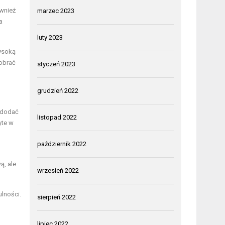
wnież
marzec 2023
a
luty 2023
wysoką
dobrać
styczeń 2023
grudzień 2022
y dodać
listopad 2022
yte w
październik 2022
ą, ale
wrzesień 2022
ulności.
sierpień 2022
lipiec 2022