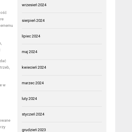
wrzesień 2024
ność
óre
sierpień 2024
miernemu
lipiec 2024
o,
.
maj 2024
adać
trzeb,
kwiecień 2024
marzec 2024
ne w
luty 2024
styczeń 2024
zowane
rzy
grudzień 2023