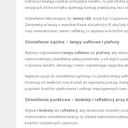
lustrze pozwalają uzyskać precyzyjne światło, co jest istotne
wiszących, które nie tylko spełniają funkcję praktyczną, lecz
Oświetlenie dekoracyjne, np.
taśmy LED
, może być rozplanowa
Zainwestuj w lampy o wysokiej klasie szczelności IP, aby był
oraz minimalizować cienie i refleksy, co wpływa na komfort uż
Oświetlenie ogólne – lampy sufitowe i plafony
Wybierz odpowiednie
lampy sufitowe
lub
plafony
, aby stwo
równomiernego oświetlenia całej przestrzeni, a ich wybór p
rozprasza światło, eliminując cienie i zapewniając wygodną a
Najlesze opcje do oświetlenia ogólnego to płaskie lampy sufit
Dostosuj ich wielkość oraz kształt do wymiarów pokoju. Kiedy 
poprawić komfort użytkowania i uniknąć nieprzyjemnych cieni.
Oświetlenie punktowe – kinkiety i reflektory przy 
Wybierz
kinkiety
lub
reflektory
, aby skutecznie oświetlić pr
równomierne oświetlenie twarzy, co ułatwia wykonanie makija
komfort codziennych czynności.