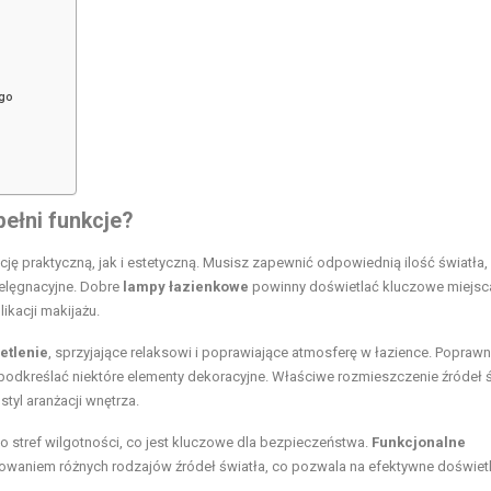
ego
 pełni funkcje?
cję praktyczną, jak i estetyczną. Musisz zapewnić odpowiednią ilość światła,
elęgnacyjne. Dobre
lampy łazienkowe
powinny doświetlać kluczowe miejsca
ikacji makijażu.
etlenie
, sprzyjające relaksowi i poprawiające atmosferę w łazience. Poprawn
podkreślać niektóre elementy dekoracyjne. Właściwe rozmieszczenie źródeł 
tyl aranżacji wnętrza.
 stref wilgotności, co jest kluczowe dla bezpieczeństwa.
Funkcjonalne
aniem różnych rodzajów źródeł światła, co pozwala na efektywne doświetl