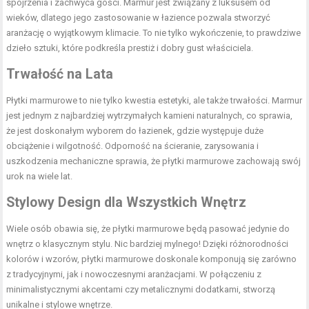
spojrzenia i zachwyca gości. Marmur jest związany z luksusem od
wieków, dlatego jego zastosowanie w łazience pozwala stworzyć
aranżację o wyjątkowym klimacie. To nie tylko wykończenie, to prawdziwe
dzieło sztuki, które podkreśla prestiż i dobry gust właściciela.
Trwałość na Lata
Płytki marmurowe to nie tylko kwestia estetyki, ale także trwałości. Marmur
jest jednym z najbardziej wytrzymałych kamieni naturalnych, co sprawia,
że jest doskonałym wyborem do łazienek, gdzie występuje duże
obciążenie i wilgotność. Odporność na ścieranie, zarysowania i
uszkodzenia mechaniczne sprawia, że płytki marmurowe zachowają swój
urok na wiele lat.
Stylowy Design dla Wszystkich Wnętrz
Wiele osób obawia się, że płytki marmurowe będą pasować jedynie do
wnętrz o klasycznym stylu. Nic bardziej mylnego! Dzięki różnorodności
kolorów i wzorów, płytki marmurowe doskonale komponują się zarówno
z tradycyjnymi, jak i nowoczesnymi aranżacjami. W połączeniu z
minimalistycznymi akcentami czy metalicznymi dodatkami, stworzą
unikalne i stylowe wnętrze.