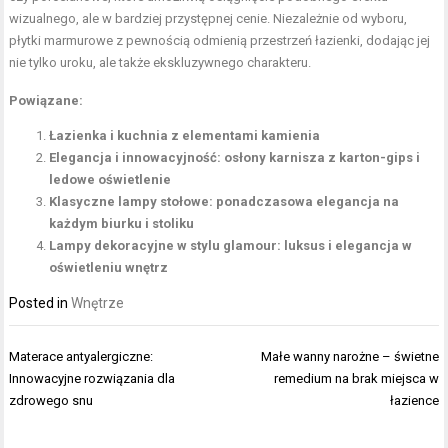
wizualnego, ale w bardziej przystępnej cenie. Niezależnie od wyboru,
płytki marmurowe z pewnością odmienią przestrzeń łazienki, dodając jej
nie tylko uroku, ale także ekskluzywnego charakteru.
Powiązane:
Łazienka i kuchnia z elementami kamienia
Elegancja i innowacyjność: osłony karnisza z karton-gips i
ledowe oświetlenie
Klasyczne lampy stołowe: ponadczasowa elegancja na
każdym biurku i stoliku
Lampy dekoracyjne w stylu glamour: luksus i elegancja w
oświetleniu wnętrz
Posted in
Wnętrze
Nawigacja
Materace antyalergiczne:
Małe wanny narożne – świetne
wpisu
Innowacyjne rozwiązania dla
remedium na brak miejsca w
zdrowego snu
łazience