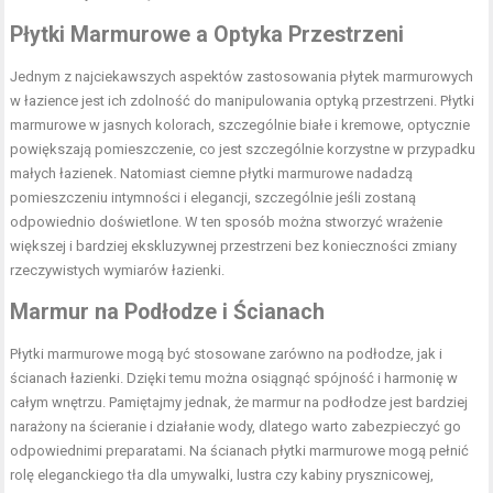
Płytki Marmurowe a Optyka Przestrzeni
Jednym z najciekawszych aspektów zastosowania płytek marmurowych
w łazience jest ich zdolność do manipulowania optyką przestrzeni. Płytki
marmurowe w jasnych kolorach, szczególnie białe i kremowe, optycznie
powiększają pomieszczenie, co jest szczególnie korzystne w przypadku
małych łazienek. Natomiast ciemne płytki marmurowe nadadzą
pomieszczeniu intymności i elegancji, szczególnie jeśli zostaną
odpowiednio doświetlone. W ten sposób można stworzyć wrażenie
większej i bardziej ekskluzywnej przestrzeni bez konieczności zmiany
rzeczywistych wymiarów łazienki.
Marmur na Podłodze i Ścianach
Płytki marmurowe mogą być stosowane zarówno na podłodze, jak i
ścianach łazienki. Dzięki temu można osiągnąć spójność i harmonię w
całym wnętrzu. Pamiętajmy jednak, że marmur na podłodze jest bardziej
narażony na ścieranie i działanie wody, dlatego warto zabezpieczyć go
odpowiednimi preparatami. Na ścianach płytki marmurowe mogą pełnić
rolę eleganckiego tła dla umywalki, lustra czy kabiny prysznicowej,