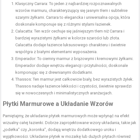
Klasyczny Carrara: To jeden z najbardziej rozpoznawalnych
wzorów marmuru, charakteryzujący się jasnym tłem i subtelnie
szarymi żyłkami. Carrara to elegancka i uniwersalna opcja, która
doskonale komponuje się z różnymi stylami łazienek.
Calacatta: Ten wzór cechuje się jaśniejszym tłem niż Carrara i
bardziej wyrazistymi żyłkami w kolorze szarości lub złota.
Calacatta dodaje łazience luksusowego charakteru i świetnie
współgra z białymi elementami wyposażenia.
Emperador: To ciemny marmur z brązowymi i kremowymi żyłkami.
Emperador dodaje wnętrzu elegancji i przytulności, doskonale
komponując się z drewnianymi dodatkami.
Thassos: Ten marmur jest całkowicie biały, bez wyrazistych żyłek.
Thassos nadaje łazience lekkości i czystości, świetnie sprawdzi
się w nowoczesnych i minimalistycznych aranżacjach.
Płytki Marmurowe a Układanie Wzorów
Pamiętajmy, że układanie płytek marmurowych może wpłynąć na efekt
wizualny całej łazienki. Dobrze zaprojektowane wzory układania, takie jak
„jodełka” czy „koronka”, dodają wnętrzu dodatkowego uroku i
wyjątkowości. Układanie płytek w mozaikę lub dużych płytach również