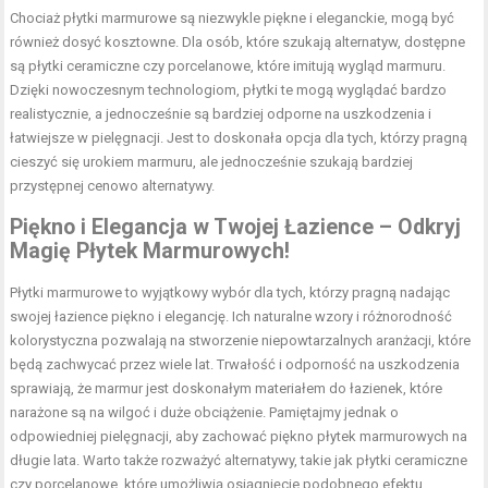
Chociaż płytki marmurowe są niezwykle piękne i eleganckie, mogą być
również dosyć kosztowne. Dla osób, które szukają alternatyw, dostępne
są płytki ceramiczne czy porcelanowe, które imitują wygląd marmuru.
Dzięki nowoczesnym technologiom, płytki te mogą wyglądać bardzo
realistycznie, a jednocześnie są bardziej odporne na uszkodzenia i
łatwiejsze w pielęgnacji. Jest to doskonała opcja dla tych, którzy pragną
cieszyć się urokiem marmuru, ale jednocześnie szukają bardziej
przystępnej cenowo alternatywy.
Piękno i Elegancja w Twojej Łazience – Odkryj
Magię Płytek Marmurowych!
Płytki marmurowe to wyjątkowy wybór dla tych, którzy pragną nadając
swojej łazience piękno i elegancję. Ich naturalne wzory i różnorodność
kolorystyczna pozwalają na stworzenie niepowtarzalnych aranżacji, które
będą zachwycać przez wiele lat. Trwałość i odporność na uszkodzenia
sprawiają, że marmur jest doskonałym materiałem do łazienek, które
narażone są na wilgoć i duże obciążenie. Pamiętajmy jednak o
odpowiedniej pielęgnacji, aby zachować piękno płytek marmurowych na
długie lata. Warto także rozważyć alternatywy, takie jak płytki ceramiczne
czy porcelanowe, które umożliwią osiągnięcie podobnego efektu