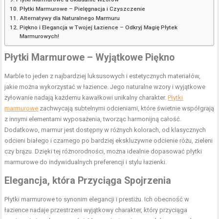
Płytki Marmurowe – Pielęgnacja i Czyszczenie
Alternatywy dla Naturalnego Marmuru
Piękno i Elegancja w Twojej Łazience – Odkryj Magię Płytek
Marmurowych!
Płytki Marmurowe – Wyjątkowe Piękno
Marble to jeden z najbardziej luksusowych i estetycznych materiałów,
jakie można wykorzystać w łazience. Jego naturalne wzory i wyjątkowe
żyłowanie nadają każdemu kawałkowi unikalny charakter.
Płytki
marmurowe
zachwycają subtelnymi odcieniami, które świetnie współgrają
z innymi elementami wyposażenia, tworząc harmonijną całość.
Dodatkowo, marmur jest dostępny w różnych kolorach, od klasycznych
odcieni białego i czarnego po bardziej ekskluzywne odcienie różu, zieleni
czy brązu. Dzięki tej różnorodności, można idealnie dopasować płytki
marmurowe do indywidualnych preferencji i stylu łazienki.
Elegancja, która Przyciąga Spojrzenia
Płytki marmurowe to synonim elegancji i prestiżu. Ich obecność w
łazience nadaje przestrzeni wyjątkowy charakter, który przyciąga