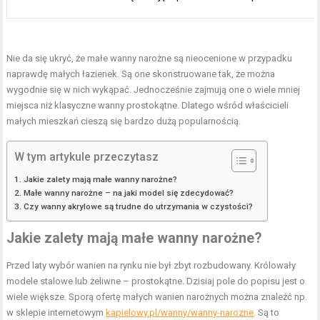
Nie da się ukryć, że małe wanny narożne są nieocenione w przypadku
naprawdę małych łazienek. Są one skonstruowane tak, że można
wygodnie się w nich wykąpać. Jednocześnie zajmują one o wiele mniej
miejsca niż klasyczne wanny prostokątne. Dlatego wśród właścicieli
małych mieszkań cieszą się bardzo dużą popularnością.
W tym artykule przeczytasz
Jakie zalety mają małe wanny narożne?
Małe wanny narożne – na jaki model się zdecydować?
Czy wanny akrylowe są trudne do utrzymania w czystości?
Jakie zalety mają małe wanny narożne?
Przed laty wybór wanien na rynku nie był zbyt rozbudowany. Królowały
modele stalowe lub żeliwne – prostokątne. Dzisiaj pole do popisu jest o
wiele większe. Sporą ofertę małych wanien narożnych można znaleźć np.
w sklepie internetowym
kapielowy.pl/wanny/wanny-narozne
. Są to