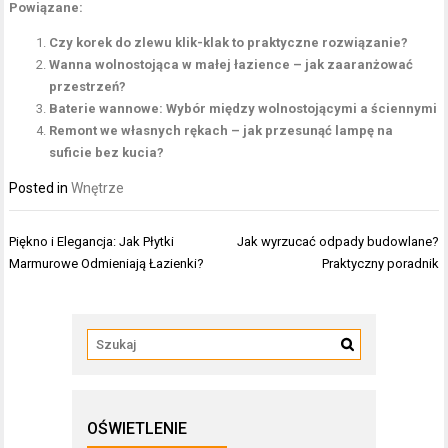
Powiązane:
Czy korek do zlewu klik-klak to praktyczne rozwiązanie?
Wanna wolnostojąca w małej łazience – jak zaaranżować
przestrzeń?
Baterie wannowe: Wybór między wolnostojącymi a ściennymi
Remont we własnych rękach – jak przesunąć lampę na
suficie bez kucia?
Posted in
Wnętrze
Nawigacja
Piękno i Elegancja: Jak Płytki
Jak wyrzucać odpady budowlane?
wpisu
Marmurowe Odmieniają Łazienki?
Praktyczny poradnik
OŚWIETLENIE