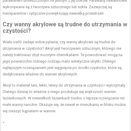
parawanem umieszczonym na jednym z jej boków. Parawany nawannowe
wykonywane są z tworzywa sztucznego lub szkła. Zazwyczaj są
transparentne i optycznie powiększają niewielką przestrzeń.
Czy wanny akrylowe są trudne do utrzymania w
czystości?
Wiele osób zadaje sobie pytanie, czy wanny akrylowe są trudne do
utrzymania w czystości? Akryl jest tworzywem sztucznym, którego nie
należy traktować zbyt mocnymi chemikaliami. Te powodować mogą na
jego powierzchni różnego rodzaju mało estetyczne ubytki. Dlatego
najlepszym rozwiązaniem jest sięgnięcie po środki czystości, które są
dedykowane właśnie do wanien akrylowych.
Akryl to materiał tani, lekki, łatwy do utrzymania w czystości i wytrzymały.
Dlatego dzisiaj to właśnie z niego produkuje się większość wanien
łazienkowych. W niewielkich łazienkach trudno o lepsze rozwiązanie niż
małe wanny narożne. Okazuje się, że nawet w mieszkaniu w bloku można
się cieszyć kąpielami w wannie.
»