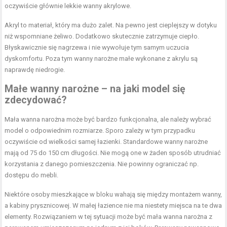
oczywiście głównie lekkie wanny akrylowe.
Akryl to materiał, który ma dużo zalet. Na pewno jest cieplejszy w dotyku
niż wspomniane żeliwo. Dodatkowo skutecznie zatrzymuje ciepło.
Błyskawicznie się nagrzewa i nie wywołuje tym samym uczucia
dyskomfortu. Poza tym wanny narożne małe wykonane z akrylu są
naprawdę niedrogie.
Małe wanny narożne – na jaki model się
zdecydować?
Mała wanna narożna może być bardzo funkcjonalna, ale należy wybrać
model o odpowiednim rozmiarze. Sporo zależy w tym przypadku
oczywiście od wielkości samej łazienki. Standardowe wanny narożne
mają od 75 do 150 cm długości. Nie mogą one w żaden sposób utrudniać
korzystania z danego pomieszczenia. Nie powinny ograniczać np.
dostępu do mebli.
Niektóre osoby mieszkające w bloku wahają się między montażem wanny,
a kabiny prysznicowej. W małej łazience nie ma niestety miejsca na te dwa
elementy. Rozwiązaniem w tej sytuacji może być mała wanna narożna z