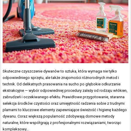
Skuteczne czyszczenie dywanów to sztuka, która wymaga nie tylko
odpowiedniego sprzętu, ale także znajomości różnorodnych metod i
technik. Od delikatnych prasowania na sucho po głębokie odkurzanie
ekstrakcyjne — wybór odpowiedniej procedury zależy od rodzaju włókien,
zabrudzeń i oczekiwanego efektu. Prawidłowe przygotowanie, staranna
selekcja środków czystości oraz umiejętność radzenia sobie z trudnymi
plamami to kluczowe elementy zapewniające świeżość i higienę każdego
dywanu. Coraz większą popularność zdobywają domowe metody
naturalne, które współgrają z profesjonalnymi rozwiązaniami, tworząc
kompleksowy…