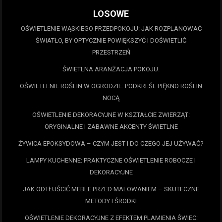
LOSOWE
OŚWIETLENIE WĄSKIEGO PRZEDPOKOJU: JAK ROZPLANOWAĆ
ŚWIATŁO, BY OPTYCZNIE POWIĘKSZYĆ I DOŚWIETLIĆ
PRZESTRZEŃ
ŚWIETLNA ARANŻACJA POKOJU.
OŚWIETLENIE ROŚLIN W OGRODZIE: PODKREŚL PIĘKNO ROŚLIN
NOCĄ
OŚWIETLENIE DEKORACYJNE W KSZTAŁCIE ZWIERZĄT:
ORYGINALNE I ZABAWNE AKCENTY ŚWIETLNE
ŻYWICA EPOKSYDOWA – CZYM JEST I DO CZEGO JEJ UŻYWAĆ?
LAMPY KUCHENNE: PRAKTYCZNE OŚWIETLENIE ROBOCZE I
DEKORACYJNE
JAK ODTŁUŚCIĆ MEBLE PRZED MALOWANIEM – SKUTECZNE
METODY I ŚRODKI
OŚWIETLENIE DEKORACYJNE Z EFEKTEM PLAMIENIA ŚWIEC: