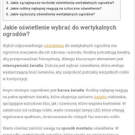
Jakie są najlepsze techniki oświetlenia wertykalnych ogrodów?
Jakie rośliny najlepiej reagują na sztuczne oświetlenie?
Jakie są koszty oświetlenia wertykalnych ogrodów?
Jakie oświetlenie wybrać do wertykalnych
ogrodów?
Wybór odpowiedniego
oświetlenia
do wertykalnych ogrodów ma
ogromne znaczenie dla ich zdrowia i wzrostu. Rośliny potrzebują światła,
aby przeprowadzać fotosyntezę, dlatego kluczowym elementem jest
intensywność światła
. Dobrze jest wybrać oświetlenie, które emituje
wystarczającą ilość lumenów, aby zaspokoić potrzeby wszystkich roślin
w kompozycji.
Innym istotnym czynnikiem jest
barwa światła
. Rośliny najlepiej reagują
na pełne spektrum światła, które obejmuje zarówno
światło
niebieskie,
sprzyjające wzrostowi liści, jak i czerwone, które wspiera kwitnienie. W
zależności od rodzaju roślin, warto rozważyć lampy LED, które oferują
regulowane spektrum, dostosowane do różnych faz wzrostu roślin.
Warto również zwrócić uwagę na
sposób montażu
oświetlenia. W
przypadku wertykalnych ogrodów, które często są umieszczane w