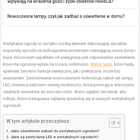
wpływają na wrażenia gości i zyski obiektów HoReCa?
Nowoczesne lampy, czyli jak zadbać o oświetlenie w domu?
Wertykalne ogrody to nie tylko modny element dekoracyjny, ale także
wspaniały sposób na wzbogacenie przestrzeni ożywiającej nasze domy i
biura. Kluczowym aspektem ich pielęgnacji jest odpowiednie oświetlenie,
które ma ogromny wpływ na rozwój roślinności.
Wybór lamp
, które będą
spełniały zarówno funkcje estetyczne, jak i praktyczne, może być
wyzwaniem. Zastosowanie nowoczesnych technologii, takich jak lampy
LED, otwiera przed nami szereg możliwości, które pomogą w stworzeniu
idealnych warunków do wzrostu roślin. Warto zgłębić ten temat, aby
odkryć, które rozwiązania najlepiej sprawdzą się w naszych wertykalnych
ogrodach.
W tym artykule przeczytasz
Jakie oświetlenie wybrać do wertykalnych ogrodów?
Jakie są zalety lamp LED w wertykalnych ogrodach?