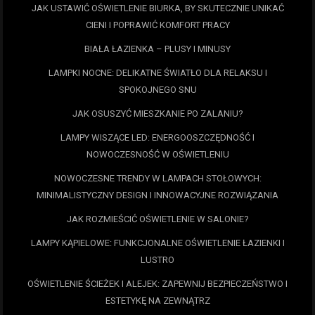
JAK USTAWIĆ OŚWIETLENIE BIURKA, BY SKUTECZNIE UNIKAĆ
CIENI I POPRAWIĆ KOMFORT PRACY
BIAŁA ŁAZIENKA – PLUSY I MINUSY
LAMPKI NOCNE: DELIKATNE ŚWIATŁO DLA RELAKSU I
SPOKOJNEGO SNU
JAK OSUSZYĆ MIESZKANIE PO ZALANIU?
LAMPY WISZĄCE LED: ENERGOOSZCZĘDNOŚĆ I
NOWOCZESNOŚĆ W OŚWIETLENIU
NOWOCZESNE TRENDY W LAMPACH STOŁOWYCH:
MINIMALISTYCZNY DESIGN I INNOWACYJNE ROZWIĄZANIA
JAK ROZMIEŚCIĆ OŚWIETLENIE W SALONIE?
LAMPY KĄPIELOWE: FUNKCJONALNE OŚWIETLENIE ŁAZIENKI I
LUSTRO
OŚWIETLENIE ŚCIEŻEK I ALEJEK: ZAPEWNIJ BEZPIECZEŃSTWO I
ESTETYKĘ NA ZEWNĄTRZ