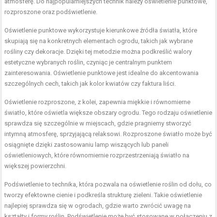
atmosferę. Do najpopularniejszych technik należy oświetlenie punktowe,
rozproszone oraz podświetlenie.
Oświetlenie punktowe wykorzystuje kierunkowe źródła światła, które
skupiają się na konkretnych elementach ogrodu, takich jak wybrane
rośliny czy dekoracje. Dzięki tej metodzie można podkreślić walory
estetyczne wybranych roślin, czyniąc je centralnym punktem
zainteresowania. Oświetlenie punktowe jest idealne do akcentowania
szczególnych cech, takich jak kolor kwiatów czy faktura liści.
Oświetlenie rozproszone, z kolei, zapewnia miękkie i równomierne
światło, które oświetla większe obszary ogrodu. Tego rodzaju oświetlenie
sprawdza się szczególnie w miejscach, gdzie pragniemy stworzyć
intymną atmosferę, sprzyjającą relaksowi. Rozproszone światło może być
osiągnięte dzięki zastosowaniu lamp wiszących lub paneli
oświetleniowych, które równomiernie rozprzestrzeniają światło na
większej powierzchni.
Podświetlenie to technika, która pozwala na oświetlenie roślin od dołu, co
tworzy efektowne cienie i podkreśla strukturę zieleni. Takie oświetlenie
najlepiej sprawdza się w ogrodach, gdzie warto zwrócić uwagę na
kształty i formy roślin. Podświetlenie może być stosowane w połączeniu z