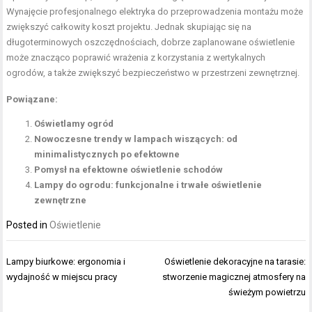
Wynajęcie profesjonalnego elektryka do przeprowadzenia montażu może
zwiększyć całkowity koszt projektu. Jednak skupiając się na
długoterminowych oszczędnościach, dobrze zaplanowane oświetlenie
może znacząco poprawić wrażenia z korzystania z wertykalnych
ogrodów, a także zwiększyć bezpieczeństwo w przestrzeni zewnętrznej.
Powiązane:
Oświetlamy ogród
Nowoczesne trendy w lampach wiszących: od
minimalistycznych po efektowne
Pomysł na efektowne oświetlenie schodów
Lampy do ogrodu: funkcjonalne i trwałe oświetlenie
zewnętrzne
Posted in
Oświetlenie
Nawigacja
Lampy biurkowe: ergonomia i
Oświetlenie dekoracyjne na tarasie:
wpisu
wydajność w miejscu pracy
stworzenie magicznej atmosfery na
świeżym powietrzu