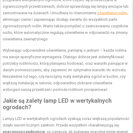
ograniczonych przestrzeniach, dobrze sprawdzają się lampy wiszące lub
zamontowane na ścianach. Umożliwia to równomierne
oświetlenie roślin
,
eliminując cienie i zapewniając dostęp światła do wszystkich partii
zgromadzonych roślin. Warto także pomyśleć o zastosowaniu czujników
ruchu, które automatycznie regulują oświetlenie w odpowiedzi na zmiany
oświetlenia zewnętrznego.
Wybierając odpowiednie oświetlenie, pamiętaj o jednym – każda roślina
ma swoje specyficzne wymagania. Dlatego dobrze jest zidentyfikować
potrzeby roślinności, którą planujesz hodować, oraz warunki panujące w
danym pomieszczeniu, aby zapewnić im optymalne warunki do wzrostu.
Niezależnie od tego, czy tworzymy mały wertykalny ogród w kuchni, czy
większą instalację w salonie, odpowiednio dobrane oświetlenie
wzbogaci naszą przestrzeń i pomoże roślinom prosperować.
Jakie są zalety lamp LED w wertykalnych
ogrodach?
Lampy LED w wertykalnych ogrodach zyskują coraz większą popularność
dzięki swoim licznym zaletom. Przede wszystkim charakteryzują się
energooszczędnością
, co oznacza, że zużywają znacznie mniej energii