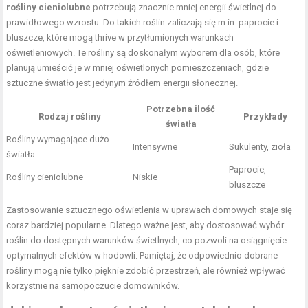
rośliny cieniolubne
potrzebują znacznie mniej energii świetlnej do
prawidłowego wzrostu. Do takich roślin zaliczają się m.in. paprocie i
bluszcze, które mogą thrive w przytłumionych warunkach
oświetleniowych. Te rośliny są doskonałym wyborem dla osób, które
planują umieścić je w mniej oświetlonych pomieszczeniach, gdzie
sztuczne światło jest jedynym źródłem energii słonecznej.
Potrzebna ilość
Rodzaj rośliny
Przykłady
światła
Rośliny wymagające dużo
Intensywne
Sukulenty, zioła
światła
Paprocie,
Rośliny cieniolubne
Niskie
bluszcze
Zastosowanie sztucznego oświetlenia w uprawach domowych staje się
coraz bardziej popularne. Dlatego ważne jest, aby dostosować wybór
roślin do dostępnych warunków świetlnych, co pozwoli na osiągnięcie
optymalnych efektów w hodowli. Pamiętaj, że odpowiednio dobrane
rośliny mogą nie tylko pięknie zdobić przestrzeń, ale również wpływać
korzystnie na samopoczucie domowników.