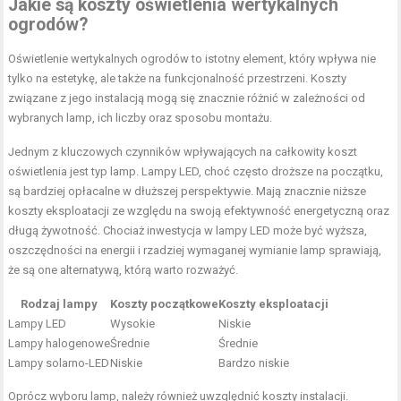
Jakie są koszty oświetlenia wertykalnych
ogrodów?
Oświetlenie wertykalnych ogrodów to istotny element, który wpływa nie
tylko na estetykę, ale także na funkcjonalność przestrzeni. Koszty
związane z jego instalacją mogą się znacznie różnić w zależności od
wybranych lamp, ich liczby oraz sposobu montażu.
Jednym z kluczowych czynników wpływających na całkowity koszt
oświetlenia jest typ lamp. Lampy LED, choć często droższe na początku,
są bardziej opłacalne w dłuższej perspektywie. Mają znacznie niższe
koszty eksploatacji ze względu na swoją efektywność energetyczną oraz
długą żywotność. Chociaż inwestycja w lampy LED może być wyższa,
oszczędności na energii i rzadziej wymaganej wymianie lamp sprawiają,
że są one alternatywą, którą warto rozważyć.
Rodzaj lampy
Koszty początkowe
Koszty eksploatacji
Lampy LED
Wysokie
Niskie
Lampy halogenowe
Średnie
Średnie
Lampy solarno-LED
Niskie
Bardzo niskie
Oprócz wyboru lamp, należy również uwzględnić koszty instalacji.