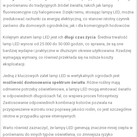
w porównaniu do tradycyjnych źródeł światła, takich jak lampy
fluorescencyjne czy halogenowe. Dzięki temu, stosując lampy LED, można
zredukować rachunki za energię elektryczną, co stanowi istotny czynnik
zarówno dla domowych ogrodników, jak i dla komercyjnych hodowców.
Kolejnym atutem lamp LED jest ich
długi czas życia
. Średnia trwałość
lamp LED wynosi od 25 000 do 50 000 godzin, co sprawia, że są one
bardziej wydajne i praktyczne w dłuższym okresie użytkowania. Rzadziej
wymagają wymiany, co również przekłada się na niższe koszty
eksploatacji.
Jedną z kluczowych zalet lamp LED w wertykalnych ogrodach jest
możliwość dostosowania spektrum światła
. Różne rośliny mają
odmienne potrzeby oświetleniowe, a lampy LED mogą emitować światło
w odpowiednich długościach fal, co wspiera proces fotosyntezy.
Zastosowanie odpowiednich kombinacji kolorów pozwala na
przyspieszenie wzrostu oraz poprawę jakości roślin, co jest szczególnie
istotne w przypadku upraw intensywnych.
Warto również zaznaczyć, że lampy LED generują znacznie mniej ciepła w
porównaniu do innych typów oświetlenia, co zmniejsza ryzyko