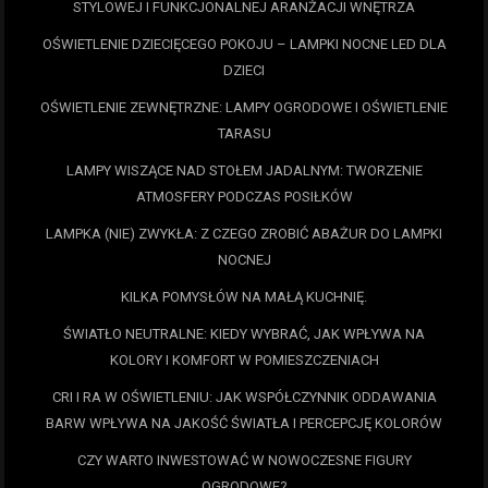
STYLOWEJ I FUNKCJONALNEJ ARANŻACJI WNĘTRZA
OŚWIETLENIE DZIECIĘCEGO POKOJU – LAMPKI NOCNE LED DLA
DZIECI
OŚWIETLENIE ZEWNĘTRZNE: LAMPY OGRODOWE I OŚWIETLENIE
TARASU
LAMPY WISZĄCE NAD STOŁEM JADALNYM: TWORZENIE
ATMOSFERY PODCZAS POSIŁKÓW
LAMPKA (NIE) ZWYKŁA: Z CZEGO ZROBIĆ ABAŻUR DO LAMPKI
NOCNEJ
KILKA POMYSŁÓW NA MAŁĄ KUCHNIĘ.
ŚWIATŁO NEUTRALNE: KIEDY WYBRAĆ, JAK WPŁYWA NA
KOLORY I KOMFORT W POMIESZCZENIACH
CRI I RA W OŚWIETLENIU: JAK WSPÓŁCZYNNIK ODDAWANIA
BARW WPŁYWA NA JAKOŚĆ ŚWIATŁA I PERCEPCJĘ KOLORÓW
CZY WARTO INWESTOWAĆ W NOWOCZESNE FIGURY
OGRODOWE?