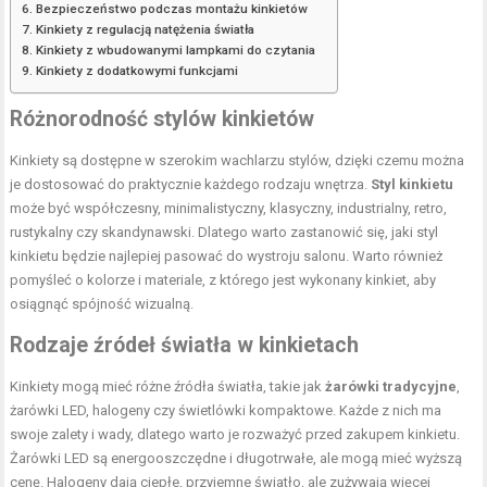
Bezpieczeństwo podczas montażu kinkietów
Kinkiety z regulacją natężenia światła
Kinkiety z wbudowanymi lampkami do czytania
Kinkiety z dodatkowymi funkcjami
Różnorodność stylów kinkietów
Kinkiety są dostępne w szerokim wachlarzu stylów, dzięki czemu można
je dostosować do praktycznie każdego rodzaju wnętrza.
Styl kinkietu
może być współczesny, minimalistyczny, klasyczny, industrialny, retro,
rustykalny czy skandynawski. Dlatego warto zastanowić się, jaki styl
kinkietu będzie najlepiej pasować do wystroju salonu. Warto również
pomyśleć o kolorze i materiale, z którego jest wykonany kinkiet, aby
osiągnąć spójność wizualną.
Rodzaje źródeł światła w kinkietach
Kinkiety mogą mieć różne źródła światła, takie jak
żarówki tradycyjne
,
żarówki LED, halogeny czy świetlówki kompaktowe. Każde z nich ma
swoje zalety i wady, dlatego warto je rozważyć przed zakupem kinkietu.
Żarówki LED są energooszczędne i długotrwałe, ale mogą mieć wyższą
cenę. Halogeny dają ciepłe, przyjemne światło, ale zużywają więcej