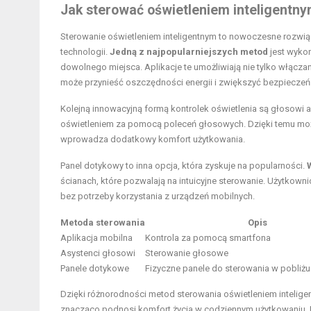
Jak sterować oświetleniem inteligentn
Sterowanie oświetleniem inteligentnym to nowoczesne rozwią
technologii.
Jedną z najpopularniejszych metod
jest wykor
dowolnego miejsca. Aplikacje te umożliwiają nie tylko włączani
może przynieść oszczędności energii i zwiększyć bezpiecze
Kolejną innowacyjną formą kontrolek oświetlenia są głosowi a
oświetleniem za pomocą poleceń głosowych. Dzięki temu moż
wprowadza dodatkowy komfort użytkowania.
Panel dotykowy to inna opcja, która zyskuje na popularności.
ścianach, które pozwalają na intuicyjne sterowanie. Użytkow
bez potrzeby korzystania z urządzeń mobilnych.
Metoda sterowania
Opis
Aplikacja mobilna
Kontrola za pomocą smartfona
Asystenci głosowi
Sterowanie głosowe
Panele dotykowe
Fizyczne panele do sterowania w pobliżu
Dzięki różnorodności metod sterowania oświetleniem intelig
znacząco podnosi komfort życia w codziennym użytkowaniu. P