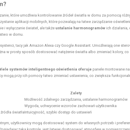
ym?
zanie, które umożliwia kontrolowanie źródeł światła w domu za pomocą różn
zystanie aplikacji mobilnych, które pozwalają na łatwe zarządzanie oświetlen
e i wyłączanie świateł, ale także
ustalanie harmonogramów
ich działania,
ństwo w domu.
systenci, tacy jak Amazon Alexa czy Google Assistant. Umożliwiają one ster
na w prosty sposób dostosować natężenie światła albo zmieniać kolory, co
Wiele systemów inteligentnego oświetlenia oferuje
panele montowane na
nicy mogą przy ich pomocy łatwo zmieniać ustawienia, co zwiększa funkcjona
Zalety
Możliwość zdalnego zarządzania, ustalanie harmonogramów
Wygoda, uchwycenie wzorców zachowań użytkownika
 źródła światła
Intuicyjność, szybki dostęp do ustawień
entnym, użytkownicy mogą dostosować system do własnych potrzeb i preferen
osiadając taką kontrolę, jest łatwiej dostosować atmosferę w pomieszczen