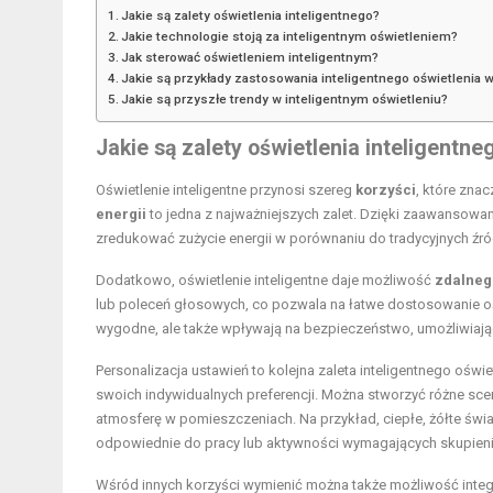
Jakie są zalety oświetlenia inteligentnego?
Jakie technologie stoją za inteligentnym oświetleniem?
Jak sterować oświetleniem inteligentnym?
Jakie są przykłady zastosowania inteligentnego oświetlenia
Jakie są przyszłe trendy w inteligentnym oświetleniu?
Jakie są zalety oświetlenia inteligentne
Oświetlenie inteligentne przynosi szereg
korzyści
, które zna
energii
to jedna z najważniejszych zalet. Dzięki zaawansowan
zredukować zużycie energii w porównaniu do tradycyjnych źród
Dodatkowo, oświetlenie inteligentne daje możliwość
zdalneg
lub poleceń głosowych, co pozwala na łatwe dostosowanie oświ
wygodne, ale także wpływają na bezpieczeństwo, umożliwia
Personalizacja ustawień to kolejna zaleta inteligentnego ośw
swoich indywidualnych preferencji. Można stworzyć różne scen
atmosferę w pomieszczeniach. Na przykład, ciepłe, żółte świa
odpowiednie do pracy lub aktywności wymagających skupieni
Wśród innych korzyści wymienić można także możliwość integ