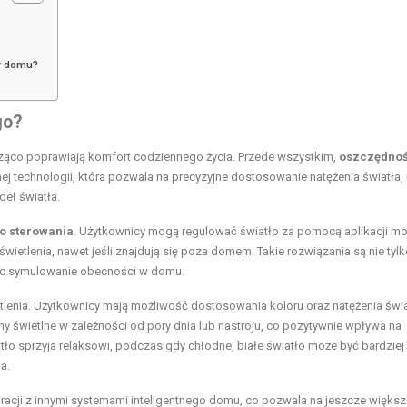
 w domu?
go?
cząco poprawiają komfort codziennego życia. Przede wszystkim,
oszczędno
ej technologii, która pozwala na precyzyjne dostosowanie natężenia światła
eł światła.
o sterowania
. Użytkownicy mogą regulować światło za pomocą aplikacji mo
etlenia, nawet jeśli znajdują się poza domem. Takie rozwiązania są nie tyl
jąc symulowanie obecności w domu.
ietlenia. Użytkownicy mają możliwość dostosowania koloru oraz natężenia świ
y świetlne w zależności od pory dnia lub nastroju, co pozytywnie wpływa na
tło sprzyja relaksowi, podczas gdy chłodne, białe światło może być bardziej
a.
racji z innymi systemami inteligentnego domu, co pozwala na jeszcze większ