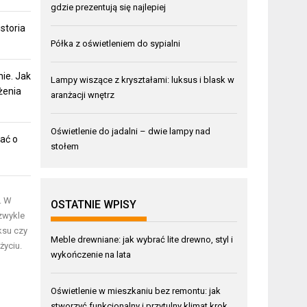
gdzie prezentują się najlepiej
storia
Półka z oświetleniem do sypialni
ie. Jak
Lampy wiszące z kryształami: luksus i blask w
żenia
aranżacji wnętrz
Oświetlenie do jadalni – dwie lampy nad
ać o
stołem
. W
OSTATNIE WPISY
ezwykle
ksu czy
Meble drewniane: jak wybrać lite drewno, styl i
życiu.
wykończenie na lata
Oświetlenie w mieszkaniu bez remontu: jak
stworzyć funkcjonalny i przytulny klimat krok