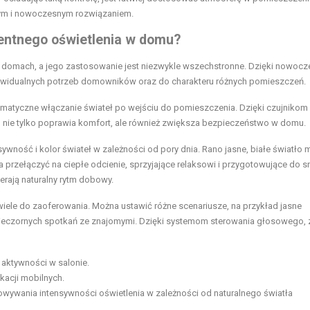
alnym i nowoczesnym rozwiązaniem.
gentnego oświetlenia w domu?
 w domach, a jego zastosowanie jest niezwykle wszechstronne. Dzięki nowoc
dywidualnych potrzeb domowników oraz do charakteru różnych pomieszczeń.
omatyczne włączanie świateł po wejściu do pomieszczenia. Dzięki czujnikom 
co nie tylko poprawia komfort, ale również zwiększa bezpieczeństwo w domu.
ywność i kolor świateł w zależności od pory dnia. Rano jasne, białe światło
zełączyć na ciepłe odcienie, sprzyjające relaksowi i przygotowujące do s
erają naturalny rytm dobowy.
 wiele do zaoferowania. Można ustawić różne scenariusze, na przykład jasne
wieczornych spotkań ze znajomymi. Dzięki systemom sterowania głosowego, 
aktywności w salonie.
acji mobilnych.
ywania intensywności oświetlenia w zależności od naturalnego światła