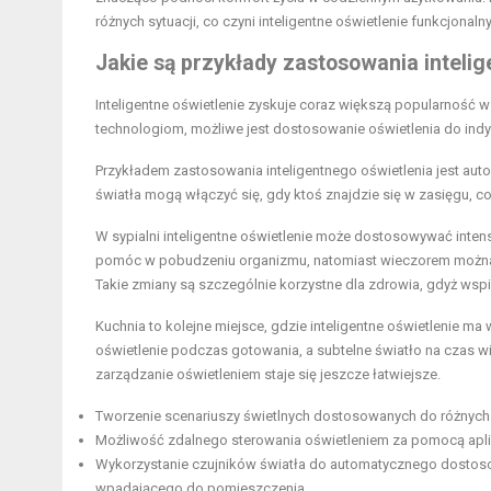
różnych sytuacji, co czyni inteligentne oświetlenie funkcjon
Jakie są przykłady zastosowania inteli
Inteligentne oświetlenie zyskuje coraz większą popularność
technologiom, możliwe jest dostosowanie oświetlenia do in
Przykładem zastosowania inteligentnego oświetlenia jest aut
światła mogą włączyć się, gdy ktoś znajdzie się w zasięgu, 
W sypialni inteligentne oświetlenie może dostosowywać intens
pomóc w pobudzeniu organizmu, natomiast wieczorem można pr
Takie zmiany są szczególnie korzystne dla zdrowia, gdyż wspi
Kuchnia to kolejne miejsce, gdzie inteligentne oświetlenie ma
oświetlenie podczas gotowania, a subtelne światło na czas 
zarządzanie oświetleniem staje się jeszcze łatwiejsze.
Tworzenie scenariuszy świetlnych dostosowanych do różnych 
Możliwość zdalnego sterowania oświetleniem za pomocą aplik
Wykorzystanie czujników światła do automatycznego dostosow
wpadającego do pomieszczenia.