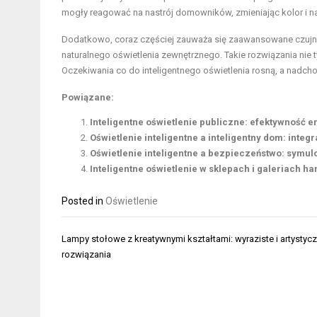
mogły reagować na nastrój domowników, zmieniając kolor i na
Dodatkowo, coraz częściej zauważa się zaawansowane czujni
naturalnego oświetlenia zewnętrznego. Takie rozwiązania nie 
Oczekiwania co do inteligentnego oświetlenia rosną, a nad
Powiązane:
Inteligentne oświetlenie publiczne: efektywność e
Oświetlenie inteligentne a inteligentny dom: inte
Oświetlenie inteligentne a bezpieczeństwo: symul
Inteligentne oświetlenie w sklepach i galeriach h
Posted in
Oświetlenie
Nawigacja
Lampy stołowe z kreatywnymi kształtami: wyraziste i artystyc
wpisu
rozwiązania