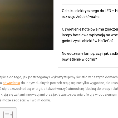
Od łuku elektrycznego do LED – Hi
rozwoju źródeł światła
Oświetlenie hotelowe ma znaczen
lampy hotelowe wpływają na wra
gości i zyski obiektów HoReCa?
Nowoczesne lampy, czyli jak zadb
oświetlenie w domu?
dejście do tego, jak postrzegamy i wykorzystujemy światło w naszych domach
ia
oświetlenia
do indywidualnych potrzeb stają się nie tylko wygodne, ale i ni
się oszczędnością energii, a także tworzyć atmosferę idealną do pracy, rela
ie kryją się za tymi innowacjami oraz jakie zastosowania oferują w codziennym 
 dziś może zagościć w Twoim domu.