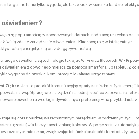
e inteligentne to nie tylko wygoda, ale także krok w kierunku bardziej
efekty
m
oświetleniem
?
raz większą popularnością w nowoczesnych domach. Podstawą tej technologii 
ożliwiają zdalne zarządzanie oświetleniem. Kluczową rolę w inteligentnym
fektywnością energetyczną oraz długą żywotnością.
tnego oświetlenia są technologie takie jak Wi-Fi oraz Bluetooth.
Wi-Fi
pozw
e oświetleniem z dowolnego miejsca za pomocą smartfona lub tabletu. Z kole
wykle wygodny do szybkiej komunikacji z lokalnymi urządzeniami.
est
Zigbee
. Jest to protokół komunikacyjny oparty na niskim zużyciu energii, 
pozwala na współpracę wielu urządzeń na jednej sieci, co zapewnia ich efek
amowanie oświetlenia według indywidualnych preferencji – na przykład ustawi
ie staje się coraz bardziej wszechstronnym narzędziem w codziennym życiu, o
anie natężenia światła czy nawet zmianę kolorów. W połączeniu z automatyką
ą nowoczesnych mieszkań, zwiększając ich funkcjonalność i komfort użytkowa