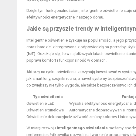
Dzięki tym funkcjonalnościom, inteligentne oświetlenie staje
efektywności energetycznej naszego domu.
Jakie są przyszłe trendy w inteligentny
Inteligentne oświetlenie zyskuje na popularności, a jego prz
coraz bardziej zintegrowana z odpowiedzią na potrzeby użytk
(IoT)
. Oczekuje się, że w najbliższych latach oświetlenie stani
poprawi komfort i funkcjonalność w domach.
Aktorzy na rynku oświetlenia zaczynają inwestować w systemy, 
jak smartfony, czujniki ruchu, a nawet systemy bezpieczeńst
co zwiększy nie tylko wygodę, ale także bezpieczeństwo ich
Typ oświetlenia
Funkcj
Oświetlenie LED
Wysoka efektywność energetyczna, 
Oświetlenie tunelowe
Automatyczne dopasowywanie intens
Oświetlenie dekoracyjne
Możliwość zmiany kolorów i intensyw
W miarę rozwoju
inteligentnego oświetlenia
możemy spodziew
preferencje użytkownika pozwoli na tworzenie programów oś