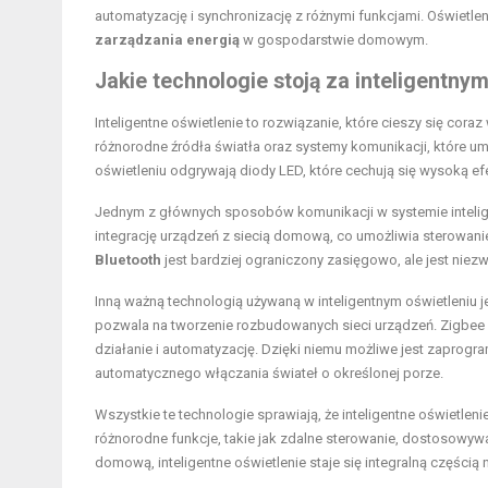
automatyzację i synchronizację z różnymi funkcjami. Oświetleni
zarządzania energią
w gospodarstwie domowym.
Jakie technologie stoją za inteligentny
Inteligentne oświetlenie to rozwiązanie, które cieszy się co
różnorodne źródła światła oraz systemy komunikacji, które um
oświetleniu odgrywają diody LED, które cechują się wysoką e
Jednym z głównych sposobów komunikacji w systemie inteligen
integrację urządzeń z siecią domową, co umożliwia sterowani
Bluetooth
jest bardziej ograniczony zasięgowo, ale jest niez
Inną ważną technologią używaną w inteligentnym oświetleniu j
pozwala na tworzenie rozbudowanych sieci urządzeń. Zigbee 
działanie i automatyzację. Dzięki niemu możliwe jest zaprogr
automatycznego włączania świateł o określonej porze.
Wszystkie te technologie sprawiają, że inteligentne oświetlen
różnorodne funkcje, takie jak zdalne sterowanie, dostosowyw
domową, inteligentne oświetlenie staje się integralną części