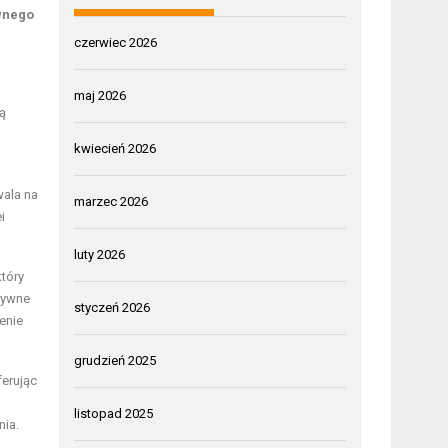
wnego
czerwiec 2026
maj 2026
są
kwiecień 2026
ala na
marzec 2026
i
luty 2026
który
tywne
styczeń 2026
enie
grudzień 2025
ferując
listopad 2025
nia.