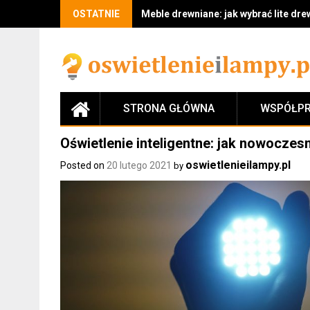
Skip
OSTATNIE
Oświetlenie w mieszkaniu bez remontu
to
content
STRONA GŁÓWNA
WSPÓŁPR
Oświetlenie inteligentne: jak nowoczes
oswietlenieilampy.pl
Posted on
20 lutego 2021
by