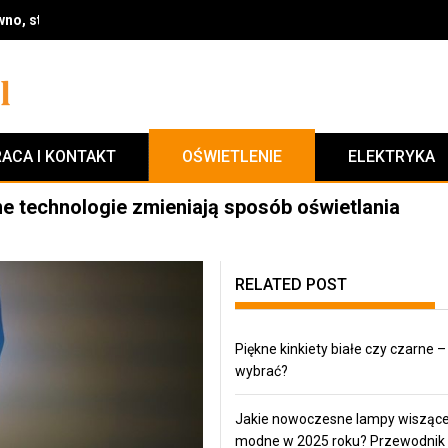
: jak stworzyć funkcjonalny i przytulny klimat krok po kroku
ACA I KONTAKT
OŚWIETLENIE
ELEKTRYKA
ne technologie zmieniają sposób oświetlania
RELATED POST
Piękne kinkiety białe czy czarne –
wybrać?
Jakie nowoczesne lampy wisząc
modne w 2025 roku? Przewodnik