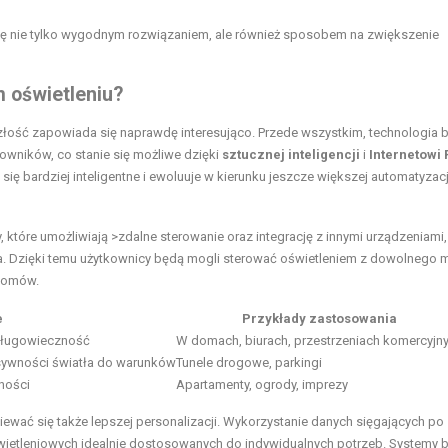
 się nie tylko wygodnym rozwiązaniem, ale również sposobem na zwiększenie
m oświetleniu?
yszłość zapowiada się naprawdę interesująco. Przede wszystkim, technologia 
owników, co stanie się możliwe dzięki
sztucznej inteligencji
i
Internetowi
e się bardziej inteligentne i ewoluuje w kierunku jeszcze większej automatyzacj
które umożliwiają >zdalne sterowanie oraz integrację z innymi urządzeniami,
wa. Dzięki temu użytkownicy będą mogli sterować oświetleniem z dowolnego m
 domów.
e
Przykłady zastosowania
długowieczność
W domach, biurach, przestrzeniach komercyjn
ywności światła do warunków
Tunele drogowe, parkingi
ności
Apartamenty, ogrody, imprezy
ać się także lepszej personalizacji. Wykorzystanie danych sięgających po
wietleniowych idealnie dostosowanych do indywidualnych potrzeb. Systemy 