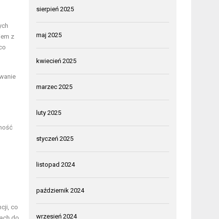
sierpień 2025
ych
maj 2025
iem z
 co
kwiecień 2025
owanie
marzec 2025
luty 2025
lność
styczeń 2025
listopad 2024
październik 2024
cji, co
wrzesień 2024
iach do