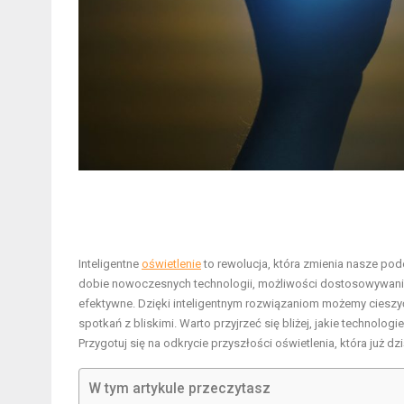
Inteligentne
oświetlenie
to rewolucja, która zmienia nasze po
dobie nowoczesnych technologii, możliwości dostosowywan
efektywne. Dzięki inteligentnym rozwiązaniom możemy cieszyć 
spotkań z bliskimi. Warto przyjrzeć się bliżej, jakie technolog
Przygotuj się na odkrycie przyszłości oświetlenia, która już
W tym artykule przeczytasz