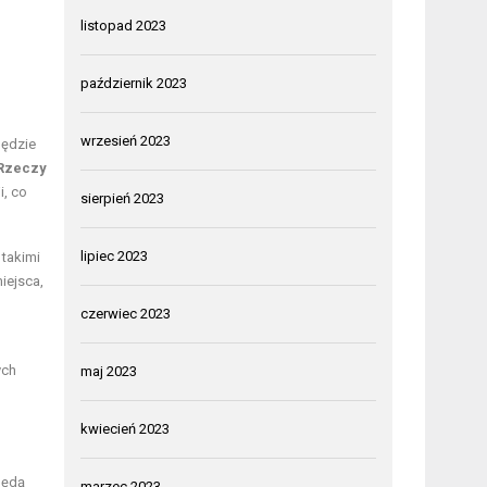
listopad 2023
październik 2023
wrzesień 2023
będzie
 Rzeczy
i, co
sierpień 2023
lipiec 2023
 takimi
iejsca,
czerwiec 2023
ych
maj 2023
kwiecień 2023
będą
marzec 2023