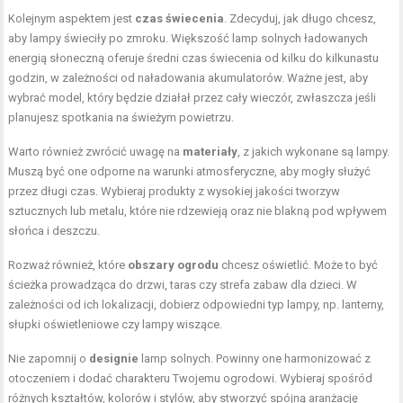
Kolejnym aspektem jest
czas świecenia
. Zdecyduj, jak długo chcesz,
aby lampy świeciły po zmroku. Większość lamp solnych ładowanych
energią słoneczną oferuje średni czas świecenia od kilku do kilkunastu
godzin, w zależności od naładowania akumulatorów. Ważne jest, aby
wybrać model, który będzie działał przez cały wieczór, zwłaszcza jeśli
planujesz spotkania na świeżym powietrzu.
Warto również zwrócić uwagę na
materiały
, z jakich wykonane są lampy.
Muszą być one odporne na warunki atmosferyczne, aby mogły służyć
przez długi czas. Wybieraj produkty z wysokiej jakości tworzyw
sztucznych lub metalu, które nie rdzewieją oraz nie blakną pod wpływem
słońca i deszczu.
Rozważ również, które
obszary ogrodu
chcesz oświetlić. Może to być
ścieżka prowadząca do drzwi, taras czy strefa zabaw dla dzieci. W
zależności od ich lokalizacji, dobierz odpowiedni typ lampy, np. lanterny,
słupki oświetleniowe czy lampy wiszące.
Nie zapomnij o
designie
lamp solnych. Powinny one harmonizować z
otoczeniem i dodać charakteru Twojemu ogrodowi. Wybieraj spośród
różnych kształtów, kolorów i stylów, aby stworzyć spójną aranżację