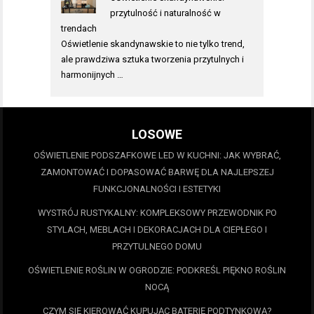
przytulność i naturalność w
trendach
Oświetlenie skandynawskie to nie tylko trend,
ale prawdziwa sztuka tworzenia przytulnych i
harmonijnych …
LOSOWE
OŚWIETLENIE PODSZAFKOWE LED W KUCHNI: JAK WYBRAĆ,
ZAMONTOWAĆ I DOPASOWAĆ BARWĘ DLA NAJLEPSZEJ
FUNKCJONALNOŚCI I ESTETYKI
WYSTRÓJ RUSTYKALNY: KOMPLEKSOWY PRZEWODNIK PO
STYLACH, MEBLACH I DEKORACJACH DLA CIEPŁEGO I
PRZYTULNEGO DOMU
OŚWIETLENIE ROŚLIN W OGRODZIE: PODKREŚL PIĘKNO ROŚLIN
NOCĄ
CZYM SIĘ KIEROWAĆ KUPUJĄC BATERIĘ PODTYNKOWĄ?