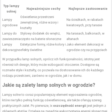
Typ lampy
Najważniejsze cechy
Najlepsze zastosowanie
solnej
Oświetlenie przestrzeni
Lampy
Na ścieżkach, w rabatach
zewnętrznej, różne wzory i
ogrodowe
kwiatowych, przy tarasie
kształty
Lampy do
Stylowy dodatek do wnętrz,
Na tarasach, balkonach, w
zawieszenia
często na baterie słoneczne
altanach
Lampy
Estetyczne formy, różne kolory i
Jako element dekoracji w
dekoracyjne
efekty świetlne
ogrodzie czy na przyjęciach
W przypadku lamp solnych, oprócz ich funkcjonalności, istotny jest
również ich design, który może wzbogacić otoczenie. Dostępne są
rozmaite style i kształty, co pozwala na dostosowanie ich do każdego
rodzaju przestrzeni, zarówno w ogrodzie, jak i w domu.
Jakie są zalety lamp solnych w ogrodzie?
Lampy solne to coraz popularniejszy element wyposażenia ogrodów,
które nie tylko pełnią funkcję oświetleniową, ale także oferują szereg
praktycznych zalet. Po pierwsze, їх
oszczędność energii
jest jednym z
głównych atutów. Działają na zasadzie wykorzystania energii słonecznej,