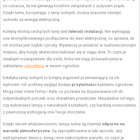
co oznacza, że nie generują kosztów związanych z zużyciem prądu.
Dzięki temu, korzystając z lamp solnych, można znacznie obniżyć
rachunki za energię elektryczną.
Kolejną istotną cechą tych lamp jest
łatwość instalacji
. Nie wymagają
one skomplikowanego podłączenia do sieci elektrycznej, co sprawia, że
ich montaż jest szybki i prosty. Wystarczy je umieścić w nasłonecznionym
miejscu, aby mogły skutecznie ładować się w ciągu dnia. To czyni je
idealnym rozwiązaniem dla osób, które nie mają doświadczenia w
zakładaniu
oświetlenia
w swoim ogrodzie.
Estetyka lamp solnych to kolejny argument przemawiający za ich
wyborem. Ich urokliwy wygląd dodaje
przytulności
każdemu ogrodowi.
Mogą mieć różne formy i style, co pozwala na dopasowanie ich do
indywidualnych potrzeb oraz charakteru przestrzeni. Niezależnie od tego,
czy wybierzesz lampy o naturalnych kształtach, czy bardziej nowoczesne,
z pewnością wzbogacą one Twoje otoczenie.
Dzięki swoim właściwościom, lampy solne są również
odporne na
warunki atmosferyczne
. Są zaprojektowane w taki sposób, aby
wytrzymywać deszcz, śnieg i inne niekorzystne warunki, co czyni je