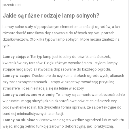
przestrzeni.
Jakie są różne rodzaje lamp solnych?
Lampy solne stały się popularnym elementem aranżacji ogrodów, a ich
różnorodność umożliwia dopasowanie do różnych stylów i potrzeb
działkowiczów. Oto kilka typów lamp solnych, które można znaleźć na
rynku:
Lampy stojące
: Ten typ lamp jest idealny do oświetlania ścieżek,
kwietników czy tarasów. Dzięki różnym wysokościom i stylom, lampy
stojące mogą być z łatwością dopasowane do każdego ogrodu.
Lampy wiszące
: Doskonałe do użytku na stołach ogrodowych, altanach
czy zadaszonych tarasach. Lampy wiszące wprowadzają przytulną
atmosferę i idealnie nadają się na letnie wieczory.
Lampy wbudowane w ziemię
: Te lampy są zamontowane bezpośrednio
w gruncie i mogą służyć jako niskoprofilowe oświetlenie ścieżek czy
podświetlenie roślin. Ich dyskretna forma sprawia, że są perfekcyjne do
bardziej minimalistycznych aranżacji.
Lampy na słupkach
: Stosowane często wzdłuż ogrodzeń lub w pobliżu
wejść, mogą pełnić funkcję zarówno dekoracyjną, jak i praktyczną,