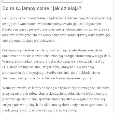
Co to są lampy solne i jak działają?
Lampy solne to nowoczesne urządzenia oświetleniowe, które przyciągają
uwagę zarówno swoimi walorami estetycznymi, jak i ekologicznymi.
Działają na zasadzie wykorzystania energii słonecznej, co sprawia, że są
idealnym rozwiązaniem dla osób ceniących sobie sprzęty oszczędzające
energię oraz dbające o środowisko.
Podstawowym elementem lamp solnych są panele słoneczne, które
umieszczone na ich powierzchni zbierają energię słoneczną w ciągu dnia.
W nocy, zgromadzona energia jest wykorzystywana do zasilania diod
LED, które emitują światło. Dzięki temu, lampy te nie wymagają
podłączenia do tradycyjnego źródła zasilania, co przekłada się na
znaczne oszczędności w rachunkach za energię elektryczną.
Warto zauważyć, że lampy solne są nie tylko energooszczędne, ale także
przyjazne dla środowiska
. Wykorzystując odnawialne źródło energii,
przyczyniają się do zmniejszenia emisji dwutlenku węgla oraz redukcji
zużycia paliw kopalnych. Dzięki temu są doskonałym rozwiązaniem dla
osób pragnących zredukować swój ślad węglowy.