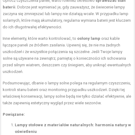
Oprócz czyszczenia paneli, warto również okresowo
sprawdzać stan
baterii
. Dobrze jest wymieniać je, gdy zauważysz, że świecenie lampy
zaczyna się zmniejszać lub lampy nie działają wcale. W przypadku lamp
solarnych, które mają akumulatory, regularna wymiana baterii jest kluczem
do ich długotrwałej efektywności.
Inne elementy, które warto kontrolować, to
osłony lamp
oraz kable
łączące paneli ze źródłem zasilania. Upewnij się, że nie ma żadnych
uszkodzeń i że wszystkie połączenia są szczelne. Jeśli Twoje lampy
solne są używane na zewnątrz, pamiętaj o konieczności ich schowania
przed silnym wiatrem, deszczem czy śniegiem, aby uniknąć ewentualnych
uszkodzeń.
Podsumowując, dbanie o lampy solne polega na regularnym czyszczeniu,
kontroli stanu baterii oraz monitoring przypadku uszkodzeń. Dzięki tej
właściwej konserwacji, lampy solne będą nie tylko działać efektywnie, ale
także zapewnią estetyczny wygląd przez wiele sezonów.
Powiązane:
Lampy stołowe z materiałów naturalnych: harmonia natury w
oświetleniu