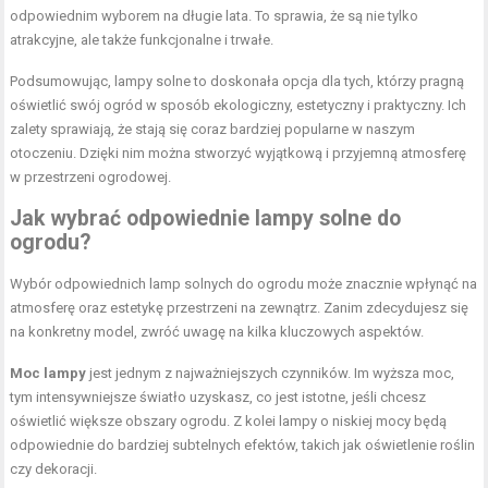
odpowiednim wyborem na długie lata. To sprawia, że są nie tylko
atrakcyjne, ale także funkcjonalne i trwałe.
Podsumowując, lampy solne to doskonała opcja dla tych, którzy pragną
oświetlić swój ogród w sposób ekologiczny, estetyczny i praktyczny. Ich
zalety sprawiają, że stają się coraz bardziej popularne w naszym
otoczeniu. Dzięki nim można stworzyć wyjątkową i przyjemną atmosferę
w przestrzeni ogrodowej.
Jak wybrać
odpowiednie lampy
solne do
ogrodu?
Wybór odpowiednich lamp solnych do ogrodu może znacznie wpłynąć na
atmosferę oraz estetykę przestrzeni na zewnątrz. Zanim zdecydujesz się
na konkretny model, zwróć uwagę na kilka kluczowych aspektów.
Moc lampy
jest jednym z najważniejszych czynników. Im wyższa moc,
tym intensywniejsze światło uzyskasz, co jest istotne, jeśli chcesz
oświetlić większe obszary ogrodu. Z kolei lampy o niskiej mocy będą
odpowiednie do bardziej subtelnych efektów, takich jak oświetlenie roślin
czy dekoracji.