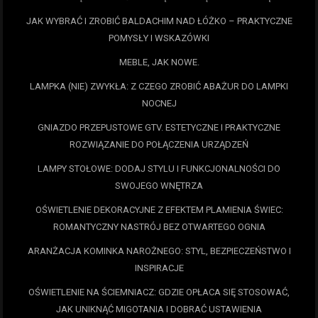
JAK WYBRAĆ I ZROBIĆ BALDACHIM NAD ŁÓŻKO – PRAKTYCZNE
POMYSŁY I WSKAZÓWKI
MEBLE, JAK NOWE.
LAMPKA (NIE) ZWYKŁA: Z CZEGO ZROBIĆ ABAŻUR DO LAMPKI
NOCNEJ
GNIAZDO PRZEPUSTOWE GTV. ESTETYCZNE I PRAKTYCZNE
ROZWIĄZANIE DO POŁĄCZENIA URZĄDZEŃ
LAMPY STOŁOWE: DODAJ STYLU I FUNKCJONALNOŚCI DO
SWOJEGO WNĘTRZA
OŚWIETLENIE DEKORACYJNE Z EFEKTEM PLAMIENIA ŚWIEC:
ROMANTYCZNY NASTRÓJ BEZ OTWARTEGO OGNIA
ARANŻACJA KOMINKA NAROŻNEGO: STYL, BEZPIECZEŃSTWO I
INSPIRACJE
OŚWIETLENIE NA ŚCIEMNIACZ: GDZIE OPŁACA SIĘ STOSOWAĆ,
JAK UNIKNĄĆ MIGOTANIA I DOBRAĆ USTAWIENIA