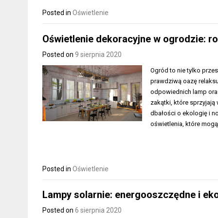
Posted in
Oświetlenie
Oświetlenie dekoracyjne w ogrodzie: r
Posted on
9 sierpnia 2020
Ogród to nie tylko przes
prawdziwą oazę relaks
odpowiednich lamp oraz
zakątki, które sprzyjaj
dbałości o ekologię i 
oświetlenia, które mogą
Posted in
Oświetlenie
Lampy solarnie: energooszczędne i ek
Posted on
6 sierpnia 2020