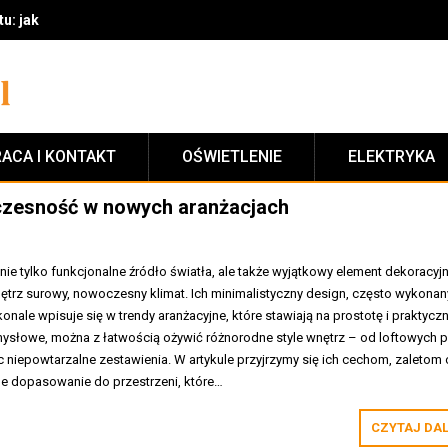
: jak stworzyć funkcjonalny i przytulny klimat krok po kroku
ACA I KONTAKT
OŚWIETLENIE
ELEKTRYKA
czesność w nowych aranżacjach
e tylko funkcjonalne źródło światła, ale także wyjątkowy element dekoracyjn
trz surowy, nowoczesny klimat. Ich minimalistyczny design, często wykonan
onale wpisuje się w trendy aranżacyjne, które stawiają na prostotę i praktycz
ysłowe, można z łatwością ożywić różnorodne style wnętrz – od loftowych 
niepowtarzalne zestawienia. W artykule przyjrzymy się ich cechom, zaletom 
e dopasowanie do przestrzeni, które…
CZYTAJ DA