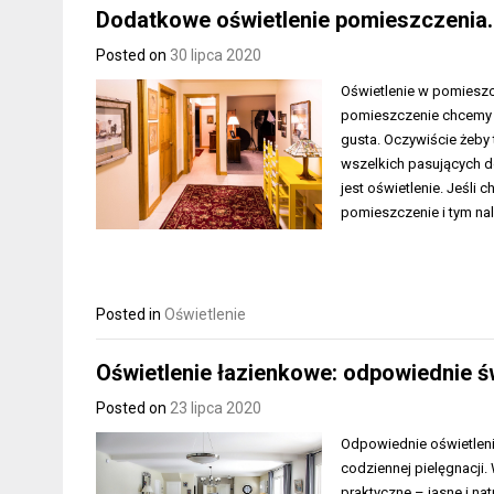
Dodatkowe oświetlenie pomieszczenia.
Posted on
30 lipca 2020
Oświetlenie w pomieszcz
pomieszczenie chcemy m
gusta. Oczywiście żeb
wszelkich pasujących d
jest oświetlenie. Jeśli 
pomieszczenie i tym na
Posted in
Oświetlenie
Oświetlenie łazienkowe: odpowiednie świ
Posted on
23 lipca 2020
Odpowiednie oświetleni
codziennej pielęgnacji.
praktyczne – jasne i n