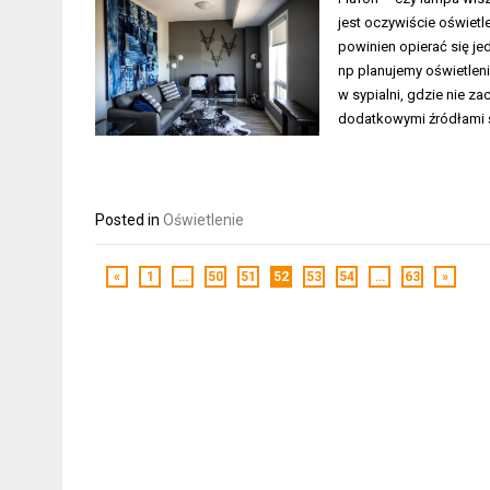
jest oczywiście oświetl
powinien opierać się je
np planujemy oświetlen
w sypialni, gdzie nie z
dodatkowymi źródłami 
Posted in
Oświetlenie
«
1
…
50
51
52
53
54
…
63
»