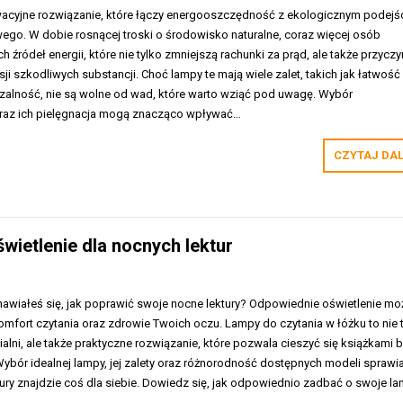
wacyjne rozwiązanie, które łączy energooszczędność z ekologicznym podej
ego. W dobie rosnącej troski o środowisko naturalne, coraz więcej osób
 źródeł energii, które nie tylko zmniejszą rachunki za prąd, ale także przyczy
ji szkodliwych substancji. Choć lampy te mają wiele zalet, takich jak łatwość
czalność, nie są wolne od wad, które warto wziąć pod uwagę. Wybór
raz ich pielęgnacja mogą znacząco wpływać…
CZYTAJ DA
wietlenie dla nocnych lektur
nawiałeś się, jak poprawić swoje nocne lektury? Odpowiednie oświetlenie mo
mfort czytania oraz zdrowie Twoich oczu. Lampy do czytania w łóżku to nie 
alni, ale także praktyczne rozwiązanie, które pozwala cieszyć się książkami 
bór idealnej lampy, jej zalety oraz różnorodność dostępnych modeli sprawia
atury znajdzie coś dla siebie. Dowiedz się, jak odpowiednio zadbać o swoje la
…