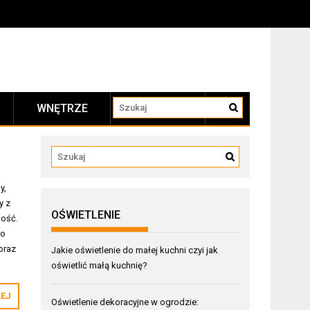
WNĘTRZE
KONTAKT
y,
y z
OŚWIETLENIE
ność.
po
oraz
Jakie oświetlenie do małej kuchni czyi jak
oświetlić małą kuchnię?
LEJ
Oświetlenie dekoracyjne w ogrodzie: