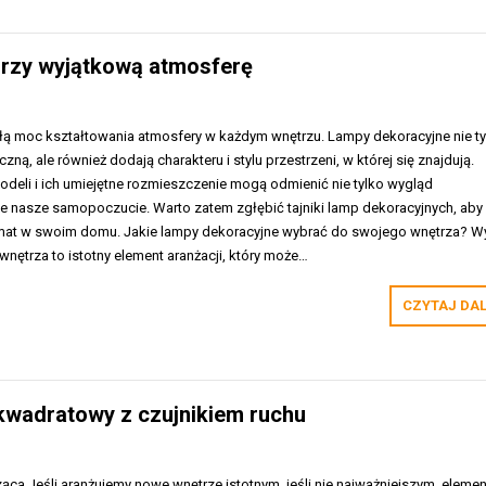
orzy wyjątkową atmosferę
łą moc kształtowania atmosfery w każdym wnętrzu. Lampy dekoracyjne nie ty
czną, ale również dodają charakteru i stylu przestrzeni, w której się znajdują.
eli i ich umiejętne rozmieszczenie mogą odmienić nie tylko wygląd
że nasze samopoczucie. Warto zatem zgłębić tajniki lamp dekoracyjnych, aby
imat w swoim domu. Jakie lampy dekoracyjne wybrać do swojego wnętrza? W
nętrza to istotny element aranżacji, który może…
CZYTAJ DA
 kwadratowy z czujnikiem ruchu
ąca Jeśli aranżujemy nowe wnętrze istotnym, jeśli nie najważniejszym, eleme