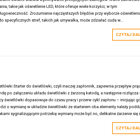
a, takie jak oświetlenie LED, które oferuje wiele korzyści, w tym
ługowieczność. Zrozumienie najczęstszych błędów przy wyborze oświetleni
o specyficznych stref, takich jak umywalka, może zdziałać cuda w…
CZYTAJ DA
ietlówki Starter do świetlówki, czyli inaczej zapłonnik, zapewnia przepływ prą
dę po załączeniu układu świetlówki z żarzoną katodą, a następnie rozłącza 
cy świetlówki dopasowuje do czasu pracy i przerw cykl zapłonu – inicjując g
hodzi o wymianę w układzie świetlówki ze starterem oba elementy należy podd
akami sygnalizującymi potrzebę wymiany może być no, delikatne żarzenie się
CZYTAJ DA