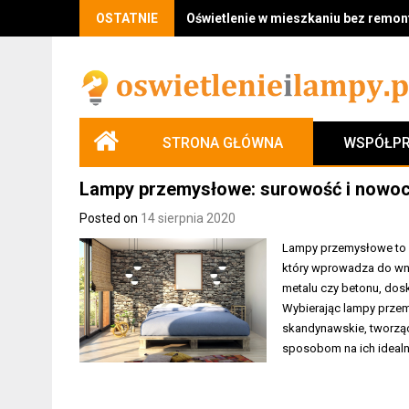
Skip
OSTATNIE
Oświetlenie w mieszkaniu bez remontu
to
content
STRONA GŁÓWNA
WSPÓŁPR
Lampy przemysłowe: surowość i nowo
Posted on
14 sierpnia 2020
Lampy przemysłowe to ni
który wprowadza do wnę
metalu czy betonu, dosk
Wybierając lampy przem
skandynawskie, tworząc 
sposobom na ich idealn