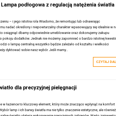
 Lampa podłogowa z regulacją natężenia światła
eniu – i jego istotna rola Wiadomo, że remontując lub odnawiając
u nadać określony i niepowtarzalny charakter wpasowujący się idealnie w 
y to osiągnąć dbamy odpowiednie umeblowanie oraz dokonujemy zakupu
o pokoju dodatków. Jednak nie możemy zapomnieć o bardzo istotnej kwestii
chodzi o lampę centralną wszystko będzie zależało od kształtu i wielkości
leży dyktować sobie nasz wybór. Jeśli mamy…
CZYTAJ DA
atło dla precyzyjnej pielęgnacji
e w łazience to kluczowy element, który może znacząco wpłynąć na komfort
 Wybór lamp i ich barwy światła ma nie tylko znaczenie estetyczne, ale również
aturalne światło ułatwia wykonywanie precyzyjnych zabiegów. Warto zainwest