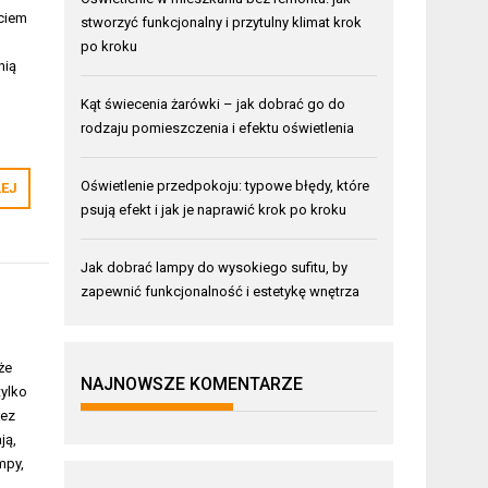
ściem
stworzyć funkcjonalny i przytulny klimat krok
po kroku
nią
Kąt świecenia żarówki – jak dobrać go do
rodzaju pomieszczenia i efektu oświetlenia
Oświetlenie przedpokoju: typowe błędy, które
LEJ
psują efekt i jak je naprawić krok po kroku
Jak dobrać lampy do wysokiego sufitu, by
zapewnić funkcjonalność i estetykę wnętrza
że
NAJNOWSZE KOMENTARZE
tylko
bez
ją,
mpy,