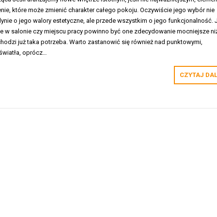
enie, które może zmienić charakter całego pokoju. Oczywiście jego wybór nie
dynie o jego walory estetyczne, ale przede wszystkim o jego funkcjonalność. J
ie w salonie czy miejscu pracy powinno być one zdecydowanie mocniejsze ni
achodzi już taka potrzeba. Warto zastanowić się również nad punktowymi,
światła, oprócz…
CZYTAJ DA