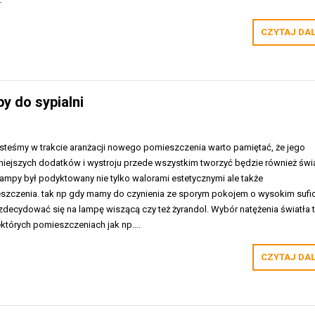
CZYTAJ DA
y do sypialni
jesteśmy w trakcie aranżacji nowego pomieszczenia warto pamiętać, że jego
niejszych dodatków i wystroju przede wszystkim tworzyć będzie również świa
ampy był podyktowany nie tylko walorami estetycznymi ale także
szczenia. tak np gdy mamy do czynienia ze sporym pokojem o wysokim sufic
ecydować się na lampę wiszącą czy też żyrandol. Wybór natężenia światła 
niektórych pomieszczeniach jak np….
CZYTAJ DA