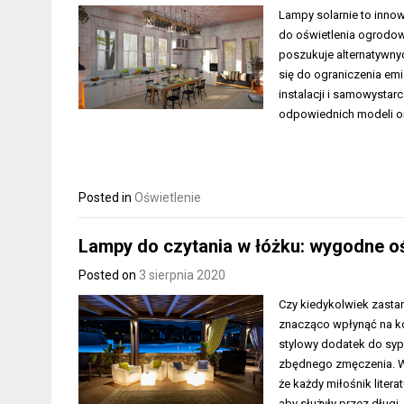
Lampy solarnie to inno
do oświetlenia ogrodow
poszukuje alternatywnych
się do ograniczenia emis
instalacji i samowystar
odpowiednich modeli o
Posted in
Oświetlenie
Lampy do czytania w łóżku: wygodne oś
Posted on
3 sierpnia 2020
Czy kiedykolwiek zasta
znacząco wpłynąć na ko
stylowy dodatek do sypi
zbędnego zmęczenia. Wy
że każdy miłośnik liter
aby służyły przez długi