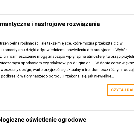
omantyczne i nastrojowe rozwiązania
trzeń pełna roślinności, ale także miejsce, które można przekształcić w
u i romantyzmu dzięki odpowiedniemu oświetleniu dekoracyjnemu. Wybór
 ich rozmieszczenie mogą znacząco wpłynąć na atmosferę, tworząc przytul
ą wieczornym spotkaniom czy relaksowi po długim dniu. W dobie coraz większ
nowoczesny design, warto przyjrzeć się aktualnym trendom oraz różnym rodza
 podkreślić walory naszego ogrodu. Przekonaj się, jak niewielkie…
CZYTAJ DA
ologiczne oświetlenie ogrodowe