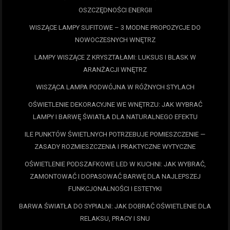
OSZCZĘDNOŚCI ENERGII
WISZĄCE LAMPY SUFITOWE – 3 MODNE PROPOZYCJE DO
NOWOCZESNYCH WNĘTRZ
LAMPY WISZĄCE Z KRYSZTAŁAMI: LUKSUS I BLASK W
ARANŻACJI WNĘTRZ
WISZĄCA LAMPA PODWÓJNA W RÓŻNYCH STYLACH
OŚWIETLENIE DEKORACYJNE WE WNĘTRZU: JAK WYBRAĆ
LAMPY I BARWĘ ŚWIATŁA DLA NATURALNEGO EFEKTU
ILE PUNKTÓW ŚWIETLNYCH POTRZEBUJE POMIESZCZENIE —
ZASADY ROZMIESZCZENIA I PRAKTYCZNE WYTYCZNE
OŚWIETLENIE PODSZAFKOWE LED W KUCHNI: JAK WYBRAĆ,
ZAMONTOWAĆ I DOPASOWAĆ BARWĘ DLA NAJLEPSZEJ
FUNKCJONALNOŚCI I ESTETYKI
BARWA ŚWIATŁA DO SYPIALNI: JAK DOBRAĆ OŚWIETLENIE DLA
RELAKSU, PRACY I SNU