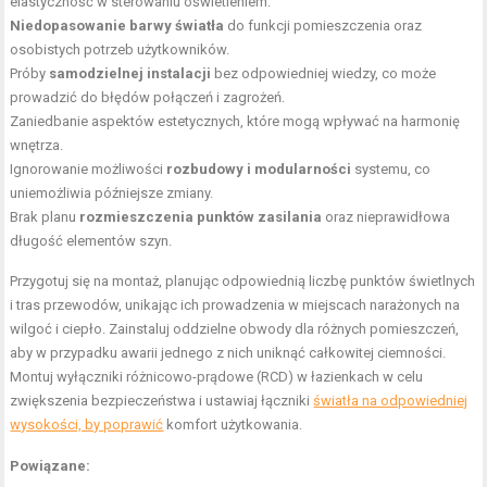
elastyczność w sterowaniu oświetleniem.
Niedopasowanie barwy światła
do funkcji
pomieszczenia oraz
osobistych potrzeb użytkowników
.
Próby
samodzielnej instalacji
bez odpowiedniej wiedzy, co może
prowadzić do błędów połączeń i zagrożeń.
Zaniedbanie aspektów estetycznych, które mogą wpływać na harmonię
wnętrza.
Ignorowanie możliwości
rozbudowy i modularności
systemu, co
uniemożliwia późniejsze zmiany.
Brak planu
rozmieszczenia punktów zasilania
oraz nieprawidłowa
długość elementów szyn.
Przygotuj się na montaż, planując odpowiednią liczbę punktów świetlnych
i tras przewodów, unikając ich prowadzenia w miejscach narażonych na
wilgoć i ciepło. Zainstaluj oddzielne obwody dla różnych pomieszczeń,
aby w przypadku awarii jednego z nich uniknąć całkowitej ciemności.
Montuj wyłączniki różnicowo-prądowe (RCD) w łazienkach w celu
zwiększenia bezpieczeństwa i ustawiaj łączniki
światła na odpowiedniej
wysokości, by poprawić
komfort użytkowania.
Powiązane: