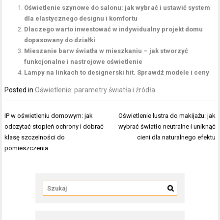
Oświetlenie szynowe do salonu: jak wybrać i ustawić system
dla elastycznego designu i komfortu
Dlaczego warto inwestować w indywidualny projekt domu
dopasowany do działki
Mieszanie barw światła w mieszkaniu – jak stworzyć
funkcjonalne i nastrojowe oświetlenie
Lampy na linkach to designerski hit. Sprawdź modele i ceny
Posted in
Oświetlenie: parametry światła i źródła
Nawigacja
IP w oświetleniu domowym: jak
Oświetlenie lustra do makijażu: jak
wpisu
odczytać stopień ochrony i dobrać
wybrać światło neutralne i uniknąć
klasę szczelności do
cieni dla naturalnego efektu
pomieszczenia