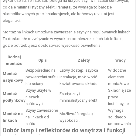
wykończeniu. Ten sposób polega na ukryciu szyn w niszach sufitowych,
co daje minimalistyczny efekt. Pamiętaj, że wymaga to bardziej
skomplikowanych prac instalacyjnych, ale końcowy rezultat jest
elegancki.
Montaż na linkach umożliwia zawieszenie szyny na regulowanych linkach.
To doskonałe rozwiązanie w wysokich pomieszczeniach lub loftach,
gdzie potrzebujesz dostosować wysokość oświetlenia.
Rodzaj
Opis
Zalety
Wady
montażu
Bezpośrednio na
Łatwy dostęp, szybka
Widoczne
Montaż
powierzchni sufitu
instalacja, możliwość
elementy
natynkowy
lub ściany.
kształtowania układu.
montażowe.
Szyny ukryte w
Składniejsze
Montaż
Estetyczny i
niszach
prace
podtynkowy
minimalistyczny efekt.
sufitowych.
instalacyjne.
Szyny zawieszone
Wymaga
Montaż na
Możliwość regulacji
na linkach od
solidnego
linkach
wysokości.
sufitu.
umocowania.
Dobór lamp i reflektorów do wnętrza i funkcji