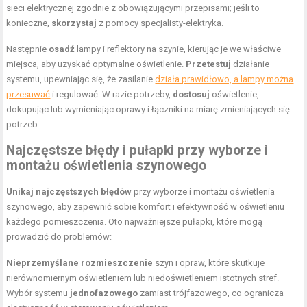
sieci elektrycznej zgodnie z obowiązującymi przepisami; jeśli to
konieczne,
skorzystaj
z pomocy specjalisty-elektryka.
Następnie
osadź
lampy i reflektory na szynie, kierując je we właściwe
miejsca, aby uzyskać optymalne oświetlenie.
Przetestuj
działanie
systemu, upewniając się, że zasilanie
działa prawidłowo, a lampy można
przesuwać
i regulować. W razie potrzeby,
dostosuj
oświetlenie,
dokupując lub wymieniając oprawy i łączniki na miarę zmieniających się
potrzeb.
Najczęstsze błędy i pułapki przy wyborze i
montażu oświetlenia szynowego
Unikaj najczęstszych błędów
przy wyborze i montażu oświetlenia
szynowego, aby zapewnić sobie komfort i efektywność w oświetleniu
każdego pomieszczenia. Oto najważniejsze pułapki, które mogą
prowadzić do problemów:
Nieprzemyślane rozmieszczenie
szyn i opraw, które skutkuje
nierównomiernym
oświetleniem lub niedoświetleniem istotnych stref
.
Wybór systemu
jednofazowego
zamiast trójfazowego, co ogranicza