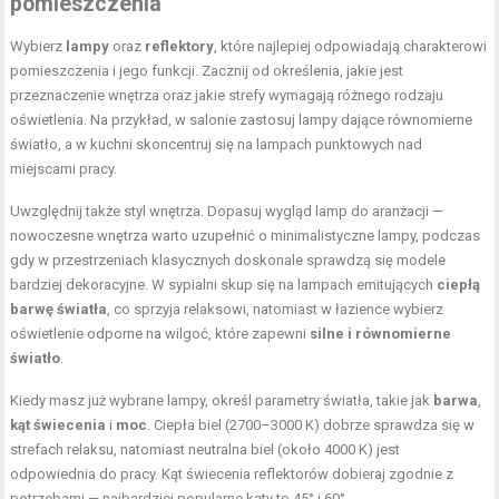
pomieszczenia
Wybierz
lampy
oraz
reflektory
, które najlepiej odpowiadają charakterowi
pomieszczenia i jego funkcji. Zacznij od określenia, jakie jest
przeznaczenie wnętrza oraz jakie strefy wymagają różnego rodzaju
oświetlenia. Na przykład, w salonie zastosuj lampy dające równomierne
światło, a w kuchni skoncentruj się na lampach punktowych nad
miejscami pracy.
Uwzględnij także styl wnętrza. Dopasuj wygląd lamp do aranżacji —
nowoczesne wnętrza warto uzupełnić o minimalistyczne lampy, podczas
gdy w przestrzeniach klasycznych doskonale sprawdzą się modele
bardziej dekoracyjne. W sypialni skup się na lampach emitujących
ciepłą
barwę światła
, co sprzyja relaksowi, natomiast w łazience wybierz
oświetlenie odporne na wilgoć, które zapewni
silne i równomierne
światło
.
Kiedy masz już wybrane lampy, określ parametry światła, takie jak
barwa
,
kąt świecenia
i
moc
. Ciepła biel (2700–3000 K) dobrze sprawdza się w
strefach relaksu, natomiast neutralna biel (około 4000 K) jest
odpowiednia do pracy. Kąt świecenia reflektorów dobieraj zgodnie z
potrzebami — najbardziej popularne kąty to 45° i 60°.