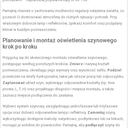
Pamiętaj również o zachowaniu możliwości regulacji natężenia światła, co
pozwoli Ci dostosować atmosferę do różnych sytuacji i potrzeb. Przy
właściwym doborze lamp i reflektorów, zyskasz komfort oraz pożądany
klimat w każdym pomieszczeniu.
Planowanie i montaż oświetlenia szynowego
krok po kroku
Przygotuj się do skutecznego montażu oświetlenia szynowego,
postępując według poniższych kroków.
Zmierz
i narysuj kształt
pomieszczenia, określając jego wymiary oraz wysokość sufitu.
Podziel
przestrzeń na strefy funkcjonalne, takie jak obszar pracy lub odpoczynku.
Zaplanować
układ szyn, wybierając odpowiednie kształty (np. linie
proste, L, T, H) oraz projektując długości i miejsca montażu, a także
zaznacz miejsce podłączenia do zasilania.
Wybierz system szynowy, uwzględniając jednofazowe lub trójfazowe
opcje oraz dobierz odpowiednie lampy i reflektory.
Zamontuj
szyny,
wykorzystując dostępne metody: natynkowo, podtynkowo lub na linkach,
mocując je solidnie do powierzchni. Pamiętaj, aby
podłączyć
szynę do