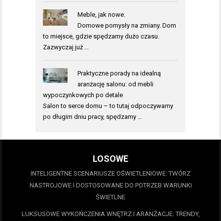
Meble, jak nowe.
Domowe pomysły na zmiany. Dom
to miejsce, gdzie spędzamy dużo czasu.
Zazwyczaj już …
Praktyczne porady na idealną
aranżację salonu: od mebli
wypoczynkowych po detale
Salon to serce domu – to tutaj odpoczywamy
po długim dniu pracy, spędzamy …
LOSOWE
INTELIGENTNE SCENARIUSZE OŚWIETLENIOWE: TWÓRZ
NASTROJOWE I DOSTOSOWANE DO POTRZEB WARUNKI
ŚWIETLNE
LUKSUSOWE WYKOŃCZENIA WNĘTRZ I ARANŻACJE: TRENDY,