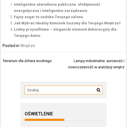
Inteligentne oświetlenie publiczne: efektywność
energetyczna i inteligentne zarządzanie
Fajny zegar to ozdoba Twojego salonu
Jak Wybrać Idealny Kominek Gazowy dla Twojego Wnętrza?
Listwy przysufitowe – elegancki element dekoracyjny dla
Twojego domu.
Posted in
Wnętrze
Nawigacja
Terrarium dla żółwia wodnego
Lampy industrialne: surowość i
wpisu
nowoczesność w aranżacji wnętrz
OŚWIETLENIE