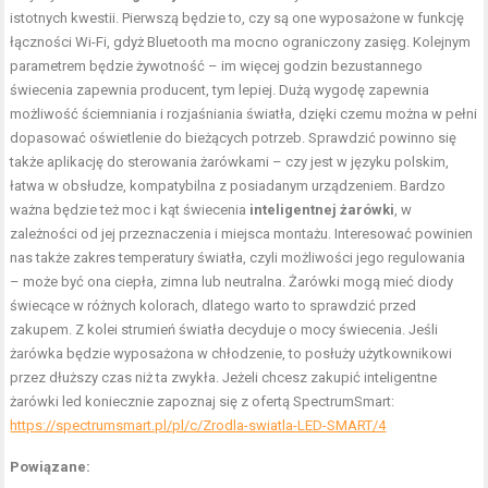
istotnych kwestii. Pierwszą będzie to, czy są one wyposażone w funkcję
łączności Wi-Fi, gdyż Bluetooth ma mocno ograniczony zasięg. Kolejnym
parametrem będzie żywotność – im więcej godzin bezustannego
świecenia zapewnia producent, tym lepiej. Dużą wygodę zapewnia
możliwość ściemniania i rozjaśniania światła, dzięki czemu można w pełni
dopasować oświetlenie do bieżących potrzeb. Sprawdzić powinno się
także aplikację do sterowania żarówkami – czy jest w języku polskim,
łatwa w obsłudze, kompatybilna z posiadanym urządzeniem. Bardzo
ważna będzie też moc i kąt świecenia
inteligentnej żarówki
, w
zależności od jej przeznaczenia i miejsca montażu. Interesować powinien
nas także zakres temperatury światła, czyli możliwości jego regulowania
– może być ona ciepła, zimna lub neutralna. Żarówki mogą mieć diody
świecące w różnych kolorach, dlatego warto to sprawdzić przed
zakupem. Z kolei strumień światła decyduje o mocy świecenia. Jeśli
żarówka będzie wyposażona w chłodzenie, to posłuży użytkownikowi
przez dłuższy czas niż ta zwykła. Jeżeli chcesz zakupić inteligentne
żarówki led koniecznie zapoznaj się z ofertą SpectrumSmart:
https://spectrumsmart.pl/pl/c/Zrodla-swiatla-LED-SMART/4
Powiązane: