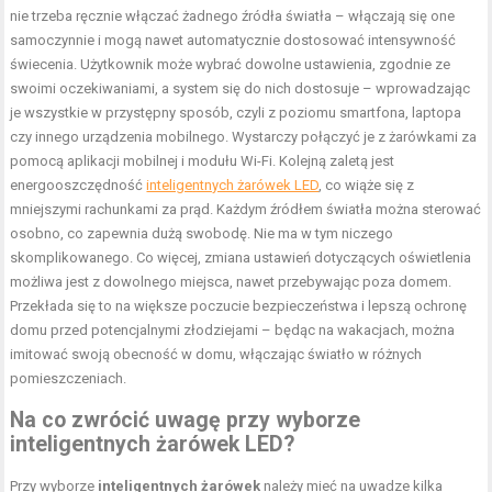
nie trzeba ręcznie włączać żadnego źródła światła – włączają się one
samoczynnie i mogą nawet automatycznie dostosować intensywność
świecenia. Użytkownik może wybrać dowolne ustawienia, zgodnie ze
swoimi oczekiwaniami, a system się do nich dostosuje – wprowadzając
je wszystkie w przystępny sposób, czyli z poziomu smartfona, laptopa
czy innego urządzenia mobilnego. Wystarczy połączyć je z żarówkami za
pomocą aplikacji mobilnej i modułu Wi-Fi. Kolejną zaletą jest
energooszczędność
inteligentnych żarówek LED
, co wiąże się z
mniejszymi rachunkami za prąd. Każdym źródłem światła można sterować
osobno, co zapewnia dużą swobodę. Nie ma w tym niczego
skomplikowanego. Co więcej, zmiana ustawień dotyczących oświetlenia
możliwa jest z dowolnego miejsca, nawet przebywając poza domem.
Przekłada się to na większe poczucie bezpieczeństwa i lepszą ochronę
domu przed potencjalnymi złodziejami – będąc na wakacjach, można
imitować swoją obecność w domu, włączając światło w różnych
pomieszczeniach.
Na co zwrócić uwagę przy wyborze
inteligentnych żarówek LED?
Przy wyborze
inteligentnych żarówek
należy mieć na uwadze kilka