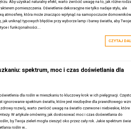
zu. Aby uzyskać naturalny efekt, warto zwrócić uwagę na to, jak różne rodz
akterem pomieszczenia. Oświetlenie dekoracyjne nie tylko nadaje stylu, ale
ową atmosferę, która może znacząco wpłynąć na samopoczucie domowników
ę, jak uniknąć typowych błędów przy wyborze lamp i barwy światła, aby Twoj
tyce i funkcjonalności….
CZYTAJ DA
szkaniu: spektrum, moc i czas doświetlania dla
ietlenia dla roślin w mieszkaniu to kluczowy krok w ich pielęgnacji. Częst
t ignorowanie spektrum światła, które jest niezbędne dla prawidłowego wzr
 zdrowy rozwój, warto zwrócić uwagę na światło czerwone i niebieskie, które
yntezy. W artykule omówimy, jak dostosować moc i czas doświetlania do
oślin, by Twoja zieleń mogła cieszyć oko przez cały rok. Jakie spektrum świa
etlania roślin w…