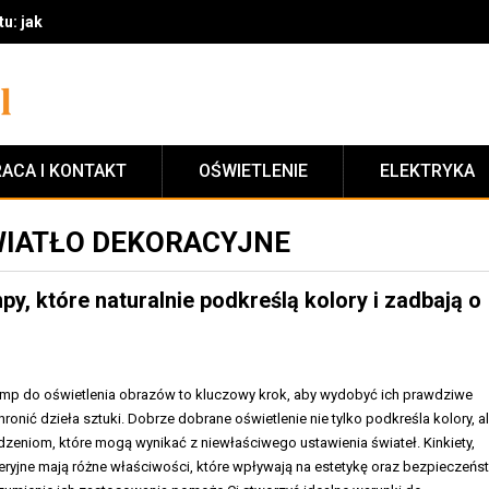
: jak stworzyć funkcjonalny i przytulny klimat krok po kroku
ACA I KONTAKT
OŚWIETLENIE
ELEKTRYKA
WIATŁO DEKORACYJNE
y, które naturalnie podkreślą kolory i zadbają o
mp do oświetlenia obrazów to kluczowy krok, aby wydobyć ich prawdziwe
ronić dzieła sztuki. Dobrze dobrane oświetlenie nie tylko podkreśla kolory, a
zeniom, które mogą wynikać z niewłaściwego ustawienia świateł. Kinkiety,
leryjne mają różne właściwości, które wpływają na estetykę oraz bezpieczeń