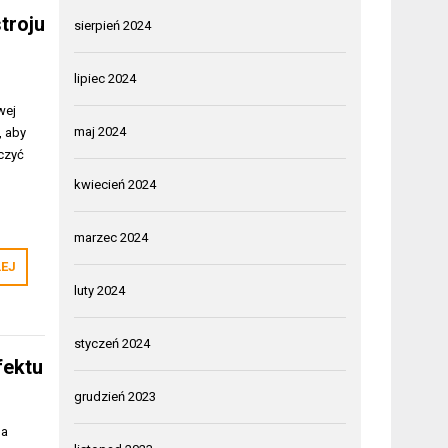
troju
sierpień 2024
lipiec 2024
wej
maj 2024
, aby
czyć
kwiecień 2024
marzec 2024
LEJ
luty 2024
styczeń 2024
fektu
grudzień 2023
na