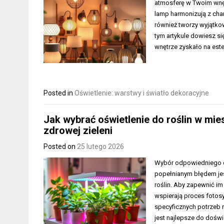
atmosferę w Twoim wnętr
lamp harmonizują z char
również tworzy wyjątk
tym artykule dowiesz si
wnętrze zyskało na este
Posted in
Oświetlenie: warstwy i światło dekoracyjne
Jak wybrać oświetlenie do roślin w mie
zdrowej zieleni
Posted on
25 lutego 2026
Wybór odpowiedniego ośw
popełnianym błędem jes
roślin. Aby zapewnić im
wspierają proces fotos
specyficznych potrzeb r
jest najlepsze do doświ