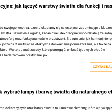
yjne: jak łączyć warstwy światła dla funkcji i nas
 do swojego wnętrza, często skupiamy się na estetyce, zapominając o kluczo
yp światła. Oświetlenie ogólne, zadaniowe i dekoracyjne współdziałają ze sobą
tmosferę oraz funkcjonalność w przestrzeni. Zrozumienie, jak harmonijnie łą
a, pozwoli Ci nie tylko na efektywne doświetlenie pomieszczenia, ale także na
akteru. Warto poznać zasady, które pomogą Ci uniknąć typowych błędów i
rza będą zarówno praktyczne, jak…
CZYTAJ DA
k wybrać lampy i barwę światła dla naturalnego e
p dekoracyjnych oraz barwy światła to kluczowe elementy, które wpływają 