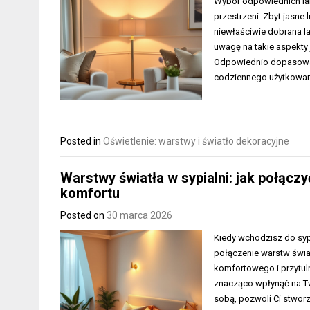
Wybór odpowiednich lam
przestrzeni. Zbyt jasne
niewłaściwie dobrana la
uwagę na takie aspekty 
Odpowiednio dopasowane 
codziennego użytkowani
Posted in
Oświetlenie: warstwy i światło dekoracyjne
Warstwy światła w sypialni: jak połącz
komfortu
Posted on
30 marca 2026
Kiedy wchodzisz do syp
połączenie warstw świa
komfortowego i przytul
znacząco wpłynąć na Tw
sobą, pozwoli Ci stworzy