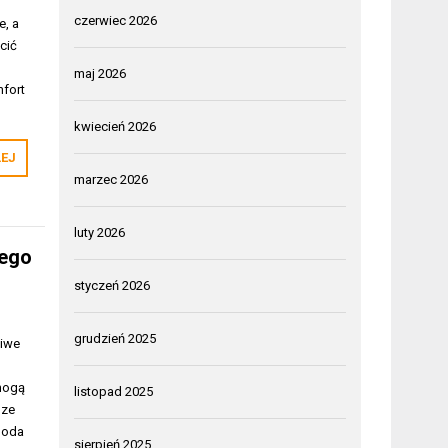
czerwiec 2026
e, a
cić
maj 2026
mfort
kwiecień 2026
LEJ
marzec 2026
luty 2026
zego
styczeń 2026
grudzień 2025
ciwe
 mogą
listopad 2025
 ze
 doda
sierpień 2025