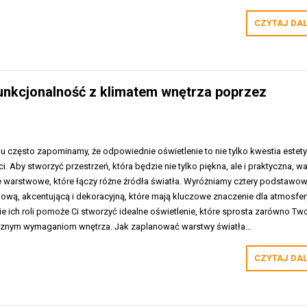
CZYTAJ DA
funkcjonalność z klimatem wnętrza poprzez
u często zapominamy, że odpowiednie oświetlenie to nie tylko kwestia estety
i. Aby stworzyć przestrzeń, która będzie nie tylko piękna, ale i praktyczna, wa
 warstwowe, które łączy różne źródła światła. Wyróżniamy cztery podstawo
iową, akcentującą i dekoracyjną, które mają kluczowe znaczenie dla atmosfer
 ich roli pomoże Ci stworzyć idealne oświetlenie, które sprosta zarówno Tw
tycznym wymaganiom wnętrza. Jak zaplanować warstwy światła…
CZYTAJ DA