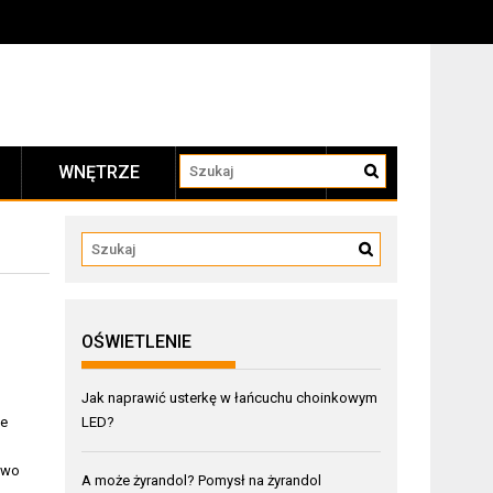
WNĘTRZE
KONTAKT
OŚWIETLENIE
Jak naprawić usterkę w łańcuchu choinkowym
le
LED?
stwo
A może żyrandol? Pomysł na żyrandol