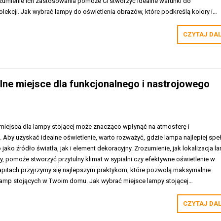
umienie ich zastosowania pomoże Ci stworzyć idealne warunki do
ekcji. Jak wybrać lampy do oświetlenia obrazów, które podkreślą kolory i…
CZYTAJ DA
lne miejsce dla funkcjonalnego i nastrojowego
ejsca dla lampy stojącej może znacząco wpłynąć na atmosferę i
 Aby uzyskać idealne oświetlenie, warto rozważyć, gdzie lampa najlepiej speł
jako źródło światła, jak i element dekoracyjny. Zrozumienie, jak lokalizacja l
y, pomoże stworzyć przytulny klimat w sypialni czy efektywne oświetlenie w
kapitach przyjrzymy się najlepszym praktykom, które pozwolą maksymalnie
lamp stojących w Twoim domu. Jak wybrać miejsce lampy stojącej…
CZYTAJ DA