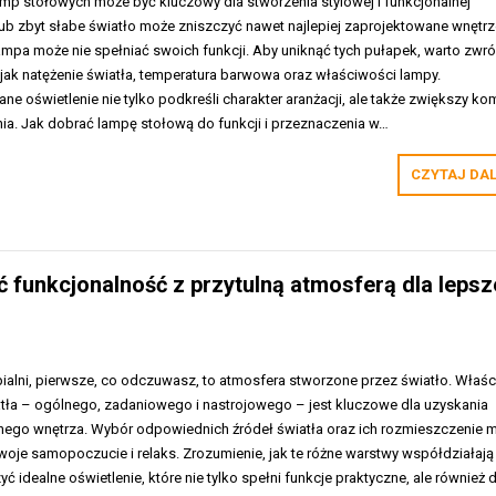
p stołowych może być kluczowy dla stworzenia stylowej i funkcjonalnej
 lub zbyt słabe światło może zniszczyć nawet najlepiej zaprojektowane wnętrz
mpa może nie spełniać swoich funkcji. Aby uniknąć tych pułapek, warto zwró
jak natężenie światła, temperatura barwowa oraz właściwości lampy.
oświetlenie nie tylko podkreśli charakter aranżacji, ale także zwiększy ko
a. Jak dobrać lampę stołową do funkcji i przeznaczenia w…
CZYTAJ DA
yć funkcjonalność z przytulną atmosferą dla leps
ialni, pierwsze, co odczuwasz, to atmosfera stworzone przez światło. Właś
tła – ogólnego, zadaniowego i nastrojowego – jest kluczowe dla uzyskania
nego wnętrza. Wybór odpowiednich źródeł światła oraz ich rozmieszczenie
oje samopoczucie i relaks. Zrozumienie, jak te różne warstwy współdziałają
ć idealne oświetlenie, które nie tylko spełni funkcje praktyczne, ale również