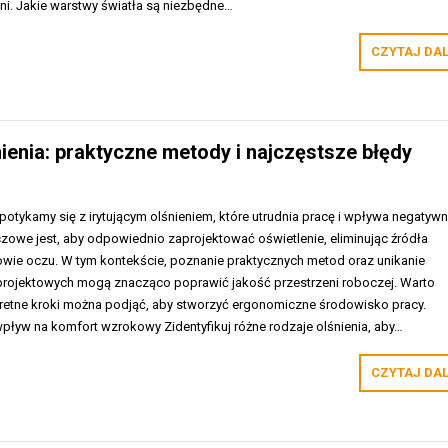
lni. Jakie warstwy światła są niezbędne…
CZYTAJ DA
ienia: praktyczne metody i najczęstsze błędy
potykamy się z irytującym olśnieniem, które utrudnia pracę i wpływa negatywn
zowe jest, aby odpowiednio zaprojektować oświetlenie, eliminując źródła
rowie oczu. W tym kontekście, poznanie praktycznych metod oraz unikanie
rojektowych mogą znacząco poprawić jakość przestrzeni roboczej. Warto
nkretne kroki można podjąć, aby stworzyć ergonomiczne środowisko pracy.
 wpływ na komfort wzrokowy Zidentyfikuj różne rodzaje olśnienia, aby…
CZYTAJ DA