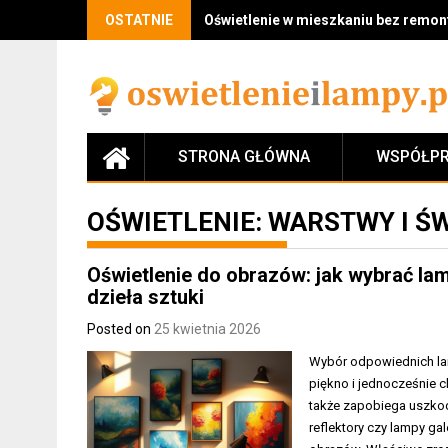
Skip
OSTATNIE
Oświetlenie w mieszkaniu bez remontu
to
content
STRONA GŁÓWNA
WSPÓŁPR
OŚWIETLENIE: WARSTWY I Ś
Oświetlenie do obrazów: jak wybrać lamp
dzieła sztuki
Posted on
25 kwietnia 2026
Wybór odpowiednich la
piękno i jednocześnie ch
także zapobiega uszkod
reflektory czy lampy ga