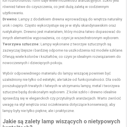
ich różnorodność form daje wiele możliwości aranżacyjnych. Szkło jest
również łatwe do czyszczenia, co jest dużą zaletą w codziennym
użytkowaniu.
Drewno:
Lampy z dodatkiem drewna wprowadzają do wnętrza naturalny
urok i ciepło. Często wykorzystuje się je w stylu skandynawskim oraz
rustykalnym. Drewno jest materiałem, który można łatwo dopasować do
innych elementów wyposażenia, co czyni je wszechstronnym wyborem.
Tworzywa sztuczne:
Lampy wykonane z tworzyw sztucznych są
zazwyczaj lżejsze i bardziej odporne na uszkodzenia niż modele szklane.
Oferują wiele kolorów i kształtów, co czyni je idealnym rozwiązaniem do
nowoczesnych i dziecięcych pokoju.
Wybór odpowiedniego materiału do lampy wiszącej powinien być
uzależniony nie tylko od estetyki, ale także od funkcjonalności. Dla osób
poszukujących trwałych i łatwych w utrzymaniu lampy, metal i tworzywa
sztuczne będą doskonałym wyborem. Z kolei szkło i drewno idealnie
sprawdzą się w eleganckich czy przytulnych aranżacjach. Warto zwrócić
uwagę na styl wnętrza oraz oczekiwania dotyczące konserwacji, aby
lampy były nie tylko piękne, ale i praktyczne.
Jakie są zalety lamp wiszących o nietypowych