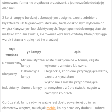
stonowana forma nie przytłacza przestrzeni, a jednocześnie dodaje jej
elegancji.
Z kolei lampy o bardziej dekoracyjnym designie, często zdobione
kryształami lub filigranowymi detalami, będą doskonałym wyborem do
wnętrz klasycznych lub eklektycznych. Tego typu modele mogą stać się
nie tylko źródłem światła, ale również wyrazistą ozdobą, która przyciąga
wzrok i stawia kropkę nad i w aranżacji.
Styl
Typ lampy
Opis
wnętrza
Minimalistyczne
Proste, funkcjonalne w formie, często
Nowoczesny
lampy
wykonane z metalu lub szkła.
Dekoracyjne
Eleganckie, zdobione, przyciągające wzrok,
Klasyczny
lampy
często z kryształami.
Wykonane z metalu, przypominające
Industrialny
Surowe lampy
przemysłowe źródła światła, często w
ciemnych kolorach.
Oprócz stylu lampy, równie ważne jest dostosowanie jej do innych
elementów wnętrza, takich jak
meble
, kolory ścian czy dodatki. Dobrze