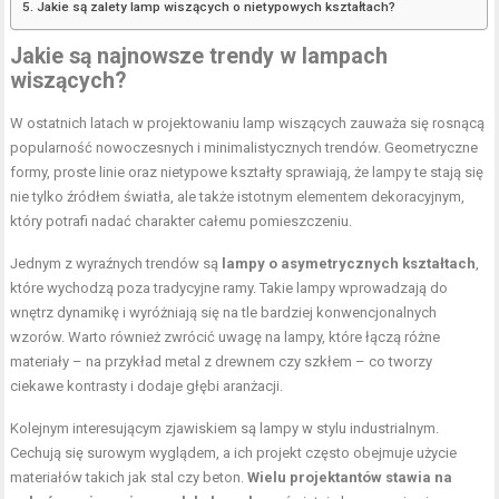
Jakie są zalety lamp wiszących o nietypowych kształtach?
Jakie są najnowsze trendy w lampach
wiszących?
W ostatnich latach w projektowaniu lamp wiszących zauważa się rosnącą
popularność nowoczesnych i minimalistycznych trendów. Geometryczne
formy, proste linie oraz nietypowe kształty sprawiają, że lampy te stają się
nie tylko źródłem światła, ale także istotnym elementem dekoracyjnym,
który potrafi nadać charakter całemu pomieszczeniu.
Jednym z wyraźnych trendów są
lampy o asymetrycznych kształtach
,
które wychodzą poza tradycyjne ramy. Takie lampy wprowadzają do
wnętrz dynamikę i wyróżniają się na tle bardziej konwencjonalnych
wzorów. Warto również zwrócić uwagę na lampy, które łączą różne
materiały – na przykład metal z drewnem czy szkłem – co tworzy
ciekawe kontrasty i dodaje głębi aranżacji.
Kolejnym interesującym zjawiskiem są lampy w stylu industrialnym.
Cechują się surowym wyglądem, a ich projekt często obejmuje użycie
materiałów takich jak stal czy beton.
Wielu projektantów stawia na