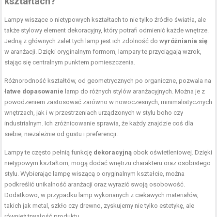
kształtach?
Lampy wiszące o nietypowych kształtach to nie tylko źródło światła, ale
także stylowy element dekoracyjny, który potrafi odmienić każde wnętrze.
Jedną z głównych zalet tych lamp jest ich zdolność do
wyróżniania się
w aranżacji. Dzięki oryginalnym formom, lampary te przyciągają wzrok,
stając się centralnym punktem pomieszczenia.
Różnorodność kształtów, od geometrycznych po organiczne, pozwala na
łatwe dopasowanie
lamp do różnych stylów aranżacyjnych. Można je z
powodzeniem zastosować zarówno w nowoczesnych, minimalistycznych
wnętrzach, jak i w przestrzeniach urządzonych w stylu boho czy
industrialnym. Ich zróżnicowanie sprawia, że każdy znajdzie coś dla
siebie, niezależnie od gustu i preferencji.
Lampy te często pełnią funkcję
dekoracyjną
obok oświetleniowej. Dzięki
nietypowym kształtom, mogą dodać wnętrzu charakteru oraz osobistego
stylu. Wybierając lampę wiszącą o oryginalnym kształcie, można
podkreślić unikalność aranżacji oraz wyrazić swoją osobowość.
Dodatkowo, w przypadku lamp wykonanych z ciekawych materiałów,
takich jak metal, szkło czy drewno, zyskujemy nie tylko estetykę, ale
również trwałość produktu.