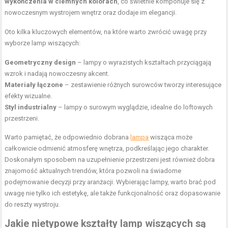
wykończenia w ciemnych kolorach
, co świetnie komponuje się z
nowoczesnym wystrojem wnętrz oraz dodaje im elegancji.
Oto kilka kluczowych elementów, na które warto zwrócić uwagę przy
wyborze lamp wiszących:
Geometryczny design
– lampy o wyrazistych kształtach przyciągają
wzrok i nadają nowoczesny akcent.
Materiały łączone
– zestawienie różnych surowców tworzy interesujące
efekty wizualne.
Styl industrialny
– lampy o surowym wyglądzie, idealne do loftowych
przestrzeni.
Warto pamiętać, że odpowiednio dobrana
lampa
wisząca może
całkowicie odmienić atmosferę wnętrza, podkreślając jego charakter.
Doskonałym sposobem na uzupełnienie przestrzeni jest również dobra
znajomość aktualnych trendów, która pozwoli na świadome
podejmowanie decyzji przy aranżacji. Wybierając lampy, warto brać pod
uwagę nie tylko ich estetykę, ale także funkcjonalność oraz dopasowanie
do reszty wystroju.
Jakie nietypowe kształty lamp wiszących są