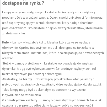
dostępne na rynku?
Lampy wiszące o nietypowych kształtach cieszą się coraz większą
popularnością w aranżacji wnętrz. Dzięki swojej unikatowej formie mogą
stać się przyciągającym wzrok elementem, który nadaje charakter
pomieszczeniom. Oto niektóre z najciekawszych kształtów, które można
znaleźć na rynku:
Kule
– Lampy w kształcie kul to klasyka, która zawsze wygląda
efektownie. Oprócz tradycyjnych modeli, dostępne są także kule w
różnych rozmiarach i materiałach, które idealnie pasują do nowoczesnych
aranżacji.
Stożki
– Lampy o stożkowym kształcie wprowadzają do wnętrza
dynamikę. Mogą być wykorzystane w różnorodnych stylistykach, od
minimalistycznych po bardziej
dekoracyjne
.
Abstrakcyjne formy
– Coraz więcej projektantów oferuje lampy o
nietypowych, abstractnych kształtach, które wyglądają jak dzieła sztuki.
Takie lampy mogą być doskonałym sposobem na wyrażenie
indywidualności właściciela.
Geometryczne kształty
– Lampy o geometrycznych formach, takie jak
sześciany czy prostopadłościany, łączą w sobie nowoczesność i