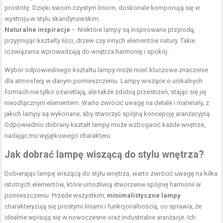
prostotę. Dzięki swoim czystym liniom, doskonale komponują się w
wystroju w stylu skandynawskim.
Naturalne inspiracje
– Niektóre lampy są inspirowane przyrodą,
przyjmując kształty liści, drzew czy innych elementów natury. Takie
rozwiązania wprowadzają do wnętrza harmonię i spokój.
Wybór odpowiedniego kształtu lampy może mieć kluczowe znaczenie
dla atmosfery w danym pomieszczeniu. Lampy wiszące o unikalnych
formach nie tylko oświetlają, ale także zdobią przestrzeń, stając się jej
nieodłącznym elementem. Warto zwrócić uwagę na detale i materiały, z
jakich lampy są wykonane, aby stworzyć spójną koncepcję aranżacyjną.
Odpowiednio dobrany kształt lampy może wzbogacić każde wnętrze,
nadając mu wyjątkowego charakteru.
Jak dobrać lampę wiszącą do stylu wnętrza?
Dobierając lampę wiszącą do stylu wnętrza, warto zwrócić uwagę na kilka
istotnych elementów, które umożliwią stworzenie spójnej harmonii w
pomieszczeniu. Przede wszystkim,
minimalistyczne lampy
charakteryzują się prostymi liniami i funkcjonalnością, co sprawia, że
idealnie wpisują się w nowoczesne oraz industrialne aranżacje. Ich