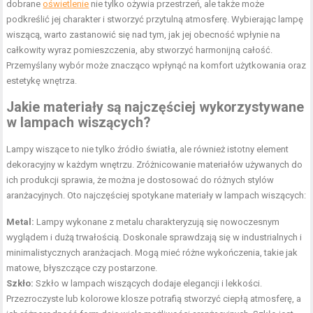
dobrane
oświetlenie
nie tylko ożywia przestrzeń, ale także może
podkreślić jej charakter i stworzyć przytulną atmosferę. Wybierając lampę
wiszącą, warto zastanowić się nad tym, jak jej obecność wpłynie na
całkowity wyraz pomieszczenia, aby stworzyć harmonijną całość.
Przemyślany wybór może znacząco wpłynąć na komfort użytkowania oraz
estetykę wnętrza.
Jakie materiały są najczęściej wykorzystywane
w lampach wiszących?
Lampy wiszące to nie tylko źródło światła, ale również istotny element
dekoracyjny w każdym wnętrzu. Zróżnicowanie materiałów używanych do
ich produkcji sprawia, że można je dostosować do różnych stylów
aranżacyjnych. Oto najczęściej spotykane materiały w lampach wiszących:
Metal:
Lampy wykonane z metalu charakteryzują się nowoczesnym
wyglądem i dużą trwałością. Doskonale sprawdzają się w industrialnych i
minimalistycznych aranżacjach. Mogą mieć różne wykończenia, takie jak
matowe, błyszczące czy postarzone.
Szkło:
Szkło w lampach wiszących dodaje elegancji i lekkości.
Przezroczyste lub kolorowe klosze potrafią stworzyć ciepłą atmosferę, a