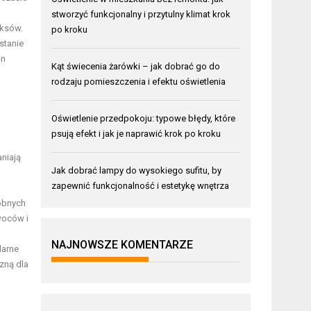
stworzyć funkcjonalny i przytulny klimat krok
uksów.
po kroku
stanie
in
Kąt świecenia żarówki – jak dobrać go do
rodzaju pomieszczenia i efektu oświetlenia
Oświetlenie przedpokoju: typowe błędy, które
psują efekt i jak je naprawić krok po kroku
aniają
Jak dobrać lampy do wysokiego sufitu, by
zapewnić funkcjonalność i estetykę wnętrza
dobnych
woców i
NAJNOWSZE KOMENTARZE
larne
zną dla