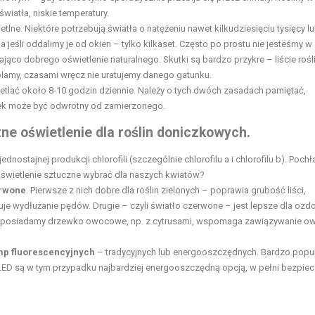
wiatła, niskie temperatury.
lne. Niektóre potrzebują światła o natężeniu nawet kilkudziesięciu tysięcy l
jeśli oddalimy je od okien – tylko kilkaset. Często po prostu nie jesteśmy w 
o dobrego oświetlenie naturalnego. Skutki są bardzo przykre – liście rośl
plamy, czasami wręcz nie uratujemy danego gatunku.
wietlać około 8-10 godzin dziennie. Należy o tych dwóch zasadach pamiętać,
tek może być odwrotny od zamierzonego.
ne oświetlenie dla roślin doniczkowych
.
ednostajnej produkcji chlorofili (szczególnie chlorofilu a i chlorofilu b). Pochł
 oświetlenie sztuczne wybrać dla naszych kwiatów?
erwone
. Pierwsze z nich dobre dla roślin zielonych – poprawia grubość liści,
je wydłużanie pędów. Drugie – czyli światło czerwone – jest lepsze dla oz
gdy posiadamy drzewko owocowe, np. z cytrusami, wspomaga zawiązywanie o
mp fluorescencyjnych
– tradycyjnych lub energooszczędnych. Bardzo popu
ED są w tym przypadku najbardziej energooszczędną opcją, w pełni bezpiec