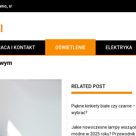
no, styl i wykończenie na lata
ACA I KONTAKT
OŚWIETLENIE
ELEKTRYKA
mowym
RELATED POST
Piękne kinkiety białe czy czarne –
wybrać?
Jakie nowoczesne lampy wisząc
modne w 2025 roku? Przewodnik