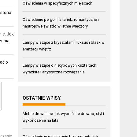
Oświetlenia w specyficznych miejscach
storia
Oświetlenie pergoli i altanek: romantyczne i
nastrojowe światło w letnie wieczory
ie. Jak
żenia
Lampy wiszące z kryształami: luksus i blask w
aranżacji wnętrz
ać o
Lampy wiszące o nietypowych kształtach:
wyraziste i artystyczne rozwiązania
OSTATNIE WPISY
Meble drewniane: jak wybrać lite drewno, styl i
wykończenie na lata
 czasie
Oświetlenie w mieszkaniu bez remontu: jak