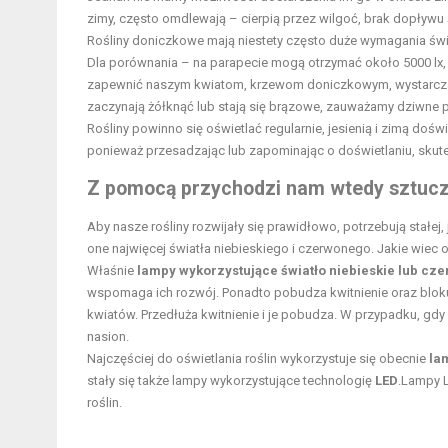
zimy, często omdlewają – cierpią przez wilgoć, brak dopływu ś
Rośliny doniczkowe mają niestety często duże wymagania świet
Dla porównania – na parapecie mogą otrzymać około 5000 lx, a 
zapewnić naszym kwiatom, krzewom doniczkowym, wystarczając
zaczynają żółknąć lub stają się brązowe, zauważamy dziwne 
Rośliny powinno się oświetlać regularnie, jesienią i zimą doś
ponieważ przesadzając lub zapominając o doświetlaniu, sku
Z pomocą przychodzi nam wtedy
sztucz
Aby nasze rośliny rozwijały się prawidłowo, potrzebują stałej, j
one najwięcej światła niebieskiego i czerwonego. Jakie wiec
Właśnie
lampy wykorzystujące światło niebieskie lub cz
wspomaga ich rozwój. Ponadto pobudza kwitnienie oraz bloku
kwiatów. Przedłuża kwitnienie i je pobudza. W przypadku, 
nasion.
Najczęściej do oświetlania roślin wykorzystuje się obecnie
la
stały się także lampy wykorzystujące technologię
LED
.Lampy L
roślin.