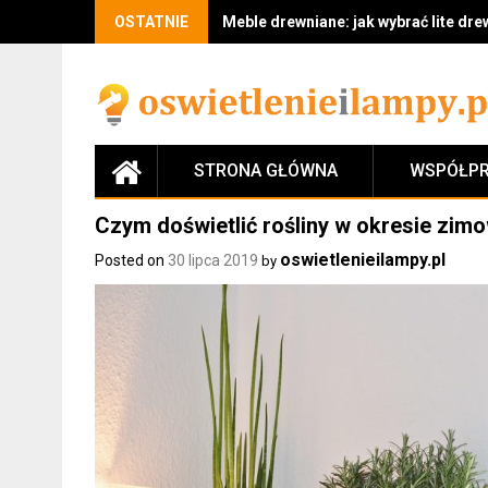
Skip
OSTATNIE
Meble drewniane: jak wybrać lite drew
to
content
STRONA GŁÓWNA
WSPÓŁPR
Czym doświetlić rośliny w okresie zi
oswietlenieilampy.pl
Posted on
30 lipca 2019
by