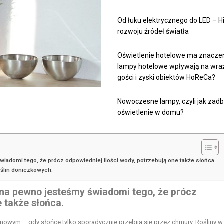
Od łuku elektrycznego do LED – Hi
rozwoju źródeł światła
Oświetlenie hotelowe ma znaczen
lampy hotelowe wpływają na wra
gości i zyski obiektów HoReCa?
Nowoczesne lampy, czyli jak zadb
oświetlenie w domu?
iadomi tego, że prócz odpowiedniej ilości wody, potrzebują one także słońca.
ślin doniczkowych.
 na pewno jesteśmy świadomi tego, że prócz
e także słońca.
owym – gdy słońce tylko sporadycznie przebija się przez chmury. Rośliny w