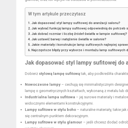
W tym artykule przeczytasz
Jak dopasować styl lampy sufitowej do aranżacji salonu?
Jak wybrać funkcję lampy sufitowej odpowiednią do potrzeb 
Jak dobrać rozmiar i liczbę źródeł światła w lampie sufitowej?
Jak ustawić barwę i natężenie światła w salonie?
Jakie materiały i konstrukcje lamp sufitowych najlepiej spraw
Najczęstsze błędy przy wyborze i montażu lamp sufitowych 
Jak dopasować styl lampy sufitowej do 
Dobierz
stylową lampę sufitową
tak, aby podkreśliła charakt
Nowoczesne lampy
– cechują się minimalistycznym designe
lampę o geometrycznych kształtach, wykonaną z metalu lub 
Industrialna lampa sufitowa
– jej surowe materiały i metal
widocznymi elementami konstrukcyjnymi.
Lampy sufitowe w stylu boho
– naturalne materiały, takie jak
się centralnym punktem dekoracyjnym.
Lampy sufitowe w stylu glamour
– jeśli chcesz dodać odrob