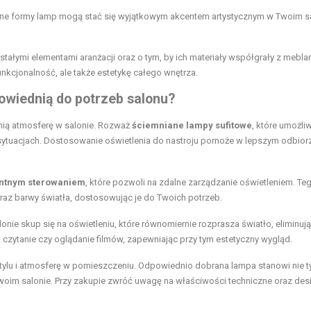
ywne formy lamp mogą stać się wyjątkowym akcentem artystycznym w Twoim sa
tałymi elementami aranżacji oraz o tym, by ich materiały współgrały z meblam
nkcjonalność, ale także estetykę całego wnętrza.
owiednią do potrzeb salonu?
nią atmosferę w salonie. Rozważ
ściemniane lampy sufitowe
, które umożliw
 sytuacjach. Dostosowanie oświetlenia do nastroju pomoże w lepszym odbior
entnym sterowaniem
, które pozwoli na zdalne zarządzanie oświetleniem. Te
az barwy światła, dostosowując je do Twoich potrzeb.
nie skup się na oświetleniu, które równomiernie rozprasza światło, eliminuj
ak czytanie czy oglądanie filmów, zapewniając przy tym estetyczny wygląd.
stylu i atmosferę w pomieszczeniu. Odpowiednio dobrana lampa stanowi nie t
Twoim salonie. Przy zakupie zwróć uwagę na właściwości techniczne oraz des