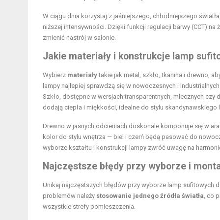
W ciągu dnia korzystaj z jaśniejszego, chłodniejszego światła
niższej intensywności. Dzięki funkcji regulacji barwy (CCT) 
zmienić nastrój w salonie.
Jakie materiały i konstrukcje lamp sufi
Wybierz
materiały
takie jak metal, szkło, tkanina i drewno, a
lampy najlepiej sprawdzą się w nowoczesnych i industrialnych 
Szkło, dostępne w wersjach transparentnych, mlecznych czy d
dodają ciepła i miękkości, idealne do stylu skandynawskiego 
Drewno w jasnych odcieniach doskonale komponuje się w ara
kolor do stylu wnętrza — biel i czerń będą pasować do nowoc
wyborze kształtu i konstrukcji lampy zwróć uwagę na harmoni
Najczęstsze błędy przy wyborze i mont
Unikaj najczęstszych błędów przy wyborze lamp sufitowych d
problemów należy
stosowanie jednego źródła światła
, co 
wszystkie strefy pomieszczenia.