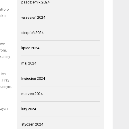
październik 2024
atło o
ybko
wrzesień 2024
sierpień 2024
owe
lipiec 2024
hrom.
kaniny
maj 2024
 ich
kwiecień 2024
. Przy
iennym.
marzec 2024
szych
luty 2024
styczeń 2024