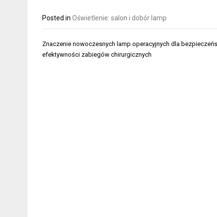
Posted in
Oświetlenie: salon i dobór lamp
Nawigacja
Znaczenie nowoczesnych lamp operacyjnych dla bezpieczeńs
wpisu
efektywności zabiegów chirurgicznych