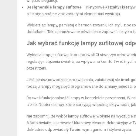
wnętrzu elegancji.
Designerskie lampy sufitowe
– nietypowe kształty i kreat
o ile będą spójne z pozostałymi elementami wystroju.
Wybierając lampy, pamiętaj o harmonizowaniu ich stylu z pozos
dodatkami. Tak zaaranżowane oświetlenie zapewni nie tylko fu
Jak wybrać funkcję lampy sufitowej odp
Wybierz lampę sufitową, która pozwoli Ci stworzyć odpowied
regulację natężenia światła, co wpływa na komfort w różnych
przestrzeni.
Jeśli cenisz nowoczesne rozwiązania, zainteresuj się
intelig
rodzaju lampy mogą być programowane do zmiany jasności or
Rozważ funkcjonalność lampy w kontekście przestrzeni. W salo
cienie. Dobierz lampy, które sprzyjają wspólnej aktywności, j
Nie zapomnij, że wybór lampy sufitowej wpłynie na wyczucie 
źródło światła, ale również kluczowy element dekoracyjny w 
dokładnie odpowiadały Twoim wymaganiom i stylowi życia.