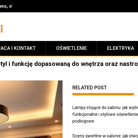
no, styl i wykończenie na lata
ACA I KONTAKT
OŚWIETLENIE
ELEKTRYKA
tyl i funkcję dopasowaną do wnętrza oraz nastro
RELATED POST
Lampy stojące do salonu: jak wyb
funkcjonalne i stylowe oświetleni
podłogowe
Sceny świetlne w salonie: jak stw