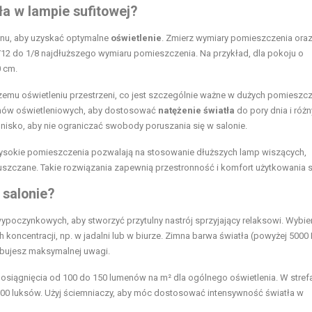
ła w lampie sufitowej?
onu, aby uzyskać optymalne
oświetlenie
. Zmierz wymiary pomieszczenia ora
/12 do 1/8 najdłuższego wymiaru pomieszczenia. Na przykład, dla pokoju o
0 cm.
szemu oświetleniu przestrzeni, co jest szczególnie ważne w dużych pomieszc
emów oświetleniowych, aby dostosować
natężenie światła
do pory dnia i róż
 nisko, aby nie ograniczać swobody poruszania się w salonie.
Wysokie pomieszczenia pozwalają na stosowanie dłuższych lamp wiszących,
puszczane. Takie rozwiązania zapewnią przestronność i komfort użytkowania s
 salonie?
ypoczynkowych, aby stworzyć przytulny nastrój sprzyjający relaksowi. Wybie
oncentracji, np. w jadalni lub w biurze. Zimna barwa światła (powyżej 5000 K
ebujesz maksymalnej uwagi.
 osiągnięcia od 100 do 150 lumenów na m² dla ogólnego oświetlenia. W stref
 300 luksów. Użyj ściemniaczy, aby móc dostosować intensywność światła w