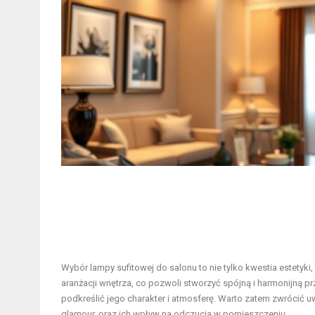
Wybór lampy sufitowej do salonu to nie tylko kwestia estetyk
aranżacji wnętrza, co pozwoli stworzyć spójną i harmonijną pr
podkreślić jego charakter i atmosferę. Warto zatem zwrócić u
glamour, oraz ich wpływ na odczucia w pomieszczeniu.