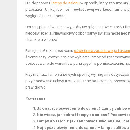
Nie dopasowuj
lampy do salonu
w sposób, który zaburza
sty
przestrzeń. Unikaj również
niewłaściwej wielkości lamp
w p
wyglądać na zagubione.
Opracuj plan oświetleniowy, który uwzględnia różne strefy i f
niedoświetlenia. Niewłaściwy dobór barwy światła może neg
charakteru wnętrza.
Pamiętaj też o zastosowaniu
oświetlenia zadaniowego i akcen
ściemniaczy. Ważne jest, aby wybierać lampy od renomowanyc
dostosowane do warunków panujących w pomieszczeniu, np. 
Przy montażu lamp sufitowych spełniaj wymagania dotyczące 
przymocowanie uchwytu oraz staranne połączenie przewodów. 
prawidłowo.
Powiązane:
Jak wybrać oświetlenie do salonu? Lampy sufitowe 
Nie wiesz, jak dobrać lampy do salonu? Podpowi
Lampy do salonu: jak zbudować funkcjonalne i ha
Najlepsze oświetlenie do salonu – lampa sufitowa 