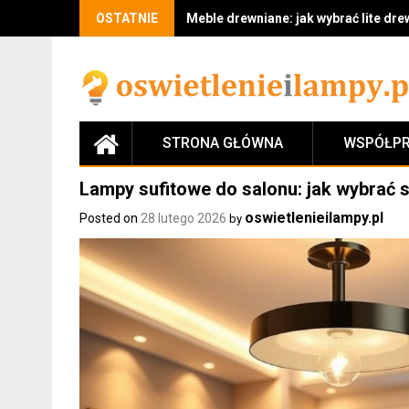
Skip
OSTATNIE
Meble drewniane: jak wybrać lite drew
to
content
STRONA GŁÓWNA
WSPÓŁPR
Lampy sufitowe do salonu: jak wybrać s
oswietlenieilampy.pl
Posted on
28 lutego 2026
by