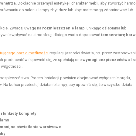
l wnętrza
. Dokładnie przemyśl estetykę i charakter mebli, aby stworzyć harmo
orównaniu do salonu; lampy zbyt duże lub zbyt małe mogą zdominować lub
unkcje. Zwracaj uwagę na
rozmieszczenie lamp
, unikając oślepiania lub
atywnie wpływać na atmosferę, dlatego warto dopasować
temperaturę bar
tującego oraz o możliwości
regulacji jasności światła, np. przez zastosowan
h producentów i upewnić się, że spełniają one
wymogi bezpieczeństwa
i s
wilgotności.
bezpieczeństwa. Proces instalacji powinien obejmować wyłączenie prądu,
Na końcu przetestuj działanie lampy, aby upewnić się, że wszystko działa
i kinkiety komplety
adamy
rmonijne oświetlenie warstwowe
diy