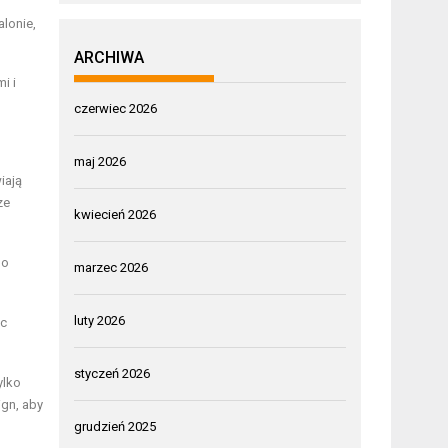
lonie,
ARCHIWA
i i
czerwiec 2026
maj 2026
iają
ze
kwiecień 2026
go
marzec 2026
luty 2026
ąc
styczeń 2026
ylko
ign, aby
grudzień 2025