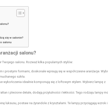
salonu?
dzą się w salonie?
do salonu
aranżacji salonu?
er Twojego salonu. Rozważ kilka popularnych stylów:
m i prostymi formami, doskonale wpisują się w współczesne aranżacje. Wybi
dmuchanego szkła.
owe wykończenia idealnie komponują się z loftowym stylem. Wybierz lampę z
 rattan i plecione detale, dodają przytulności i lekkości. Tego rodzaju lampy m
inę luksusu, postaw na żyrandole z kryształami. Te lampy przyciągają wzrok 