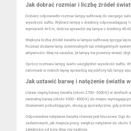
Jak dobrać rozmiar i liczbę źródeł świat
Dobierz odpowiedni rozmiar lampy sufitowej do swojego sal
wysokość sufitu. Wybierz lampę o średnicy odpowiadającej 1
wymiarach 4×5 m, dobrze sprawdzi się lampa o średnicy 40-6
Większa liczba źródeł światła w lampie sufitowej sprzyja lep
Rozważ dodanie lamp ściemnialnych lub inteligentnych syst
aktywności. Miej na uwadze, że lampy nie powinny wisieć zbyt
Oprócz rozmiaru lampy, warto uwzględnić wysokość sufitu. 
natomiast w niskich lepiej sprawdzą się plafony lub lampy w
Jak ustawić barwę i natężenie światła w
Ustaw ciepłą barwę światła (około 2700–3000 K) w strefach w
neutralną barwę (około 3500–4500 K) do miejsc wymagających k
działaniem pobudzającym, stosuj ją sporadycznie, gdy potrz
Odpowiednie natężenie światła również jest kluczowe. Dąż do
zadaniowych, jak miejsca pracy, zwiększ natężenie do około
zależności od pory dnia czy nastroju.