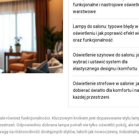
funkcjonalne i nastrojowe oświetl
warstwowe
Lampy do salonu: typowe błędy w
oświetleniu i jak poprawić efekt w
oraz funkcjonalność
Oświetlenie szynowe do salonu: j
wybrać i ustawić system dla
elastycznego designu i komfortu
Oświetlenie strefowe w salonie: j
dobierać światło dla komfortu i na
każdej przestrzeni
i, ale również funkcjonalności. Kluczowym krokiem jest dopasowanie stylu la
zestrzeń. Odpowiednio dobrana lampa potrafi nie tylko oświetlić pokój, ale ta
wagę na różnorodność dostępnych stylów, takich jak nowoczesny, industrialn