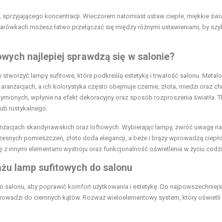
, sprzyjającego koncentracji. Wieczorem natomiast ustaw ciepłe, miękkie świ
na żarówkach możesz łatwo przełączać się między różnymi ustawieniami, by sz
towych najlepiej sprawdzą się w salonie?
by stworzyć lampy sufitowe, które podkreślą estetykę i trwałość salonu. Metal
aranżacjach, a ich kolorystyka często obejmuje czernie, złota, miedzi oraz c
ymionych, wpłynie na efekt dekoracyjny oraz sposób rozproszenia światła. T
lub rustykalnego.
nżacjach skandynawskich oraz loftowych. Wybierając lampy, zwróć uwagę na
zesnych pomieszczeń, złoto doda elegancji, a beże i brązy wprowadzą ciepło
ę z innymi elementami wystroju oraz funkcjonalność oświetlenia w życiu codz
ażu lamp sufitowych do salonu
o salonu, aby poprawić komfort użytkowania i estetykę. Do najpowszechniej
prowadzi do ciemnych kątów. Rozważ wieloelementowy system, który oświetli