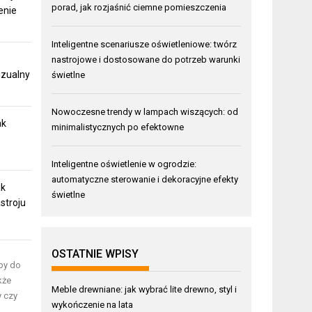
porad, jak rozjaśnić ciemne pomieszczenia
enie
Inteligentne scenariusze oświetleniowe: twórz
nastrojowe i dostosowane do potrzeb warunki
izualny
świetlne
Nowoczesne trendy w lampach wiszących: od
ak
minimalistycznych po efektowne
Inteligentne oświetlenie w ogrodzie:
automatyczne sterowanie i dekoracyjne efekty
ak
świetlne
stroju
OSTATNIE WPISY
mpy do
kże
Meble drewniane: jak wybrać lite drewno, styl i
y czy
wykończenie na lata