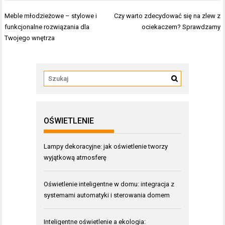
Nawigacja
Meble młodzieżowe – stylowe i
Czy warto zdecydować się na zlew z
wpisu
funkcjonalne rozwiązania dla
ociekaczem? Sprawdzamy
Twojego wnętrza
OŚWIETLENIE
Lampy dekoracyjne: jak oświetlenie tworzy
wyjątkową atmosferę
Oświetlenie inteligentne w domu: integracja z
systemami automatyki i sterowania domem
Inteligentne oświetlenie a ekologia: