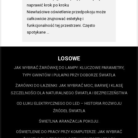
naprawić krok po kroku
Niewłaściwe oświetlenie przedpokoju może
całkowicie zrujnować estetykę i
funkcjonalność tej przestrzeni. Często
spotykane …
LOSOWE
JAK WYBRAĆ ŻARÓWKĘ DO LAMPY: KLUCZOWE PARAMETRY,
TYPY GWINTÓW I PUŁAPKI PRZY DOBORZE ŚWIATŁA
ŻARÓWKI DO ŁAZIENKI: JAK WYBRAĆ MOC, BARWĘ I KLASĘ
SZCZELNOŚCI DLA NATURALNEGO ŚWIATŁA I BEZPIECZEŃSTWA
OD ŁUKU ELEKTRYCZNEGO DO LED – HISTORIA ROZWOJU
ŹRÓDEŁ ŚWIATŁA
ŚWIETLNA ARANŻACJA POKOJU.
OŚWIETLENIE DO PRACY PRZY KOMPUTERZE: JAK WYBRAĆ