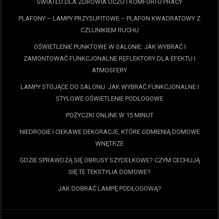
ŚWIATŁO DLA ZDROWIA OCZU I KOMFORTU PRACY
PLAFONY – LAMPY PRZYSUFITOWE – PLAFON KWADRATOWY Z
CZUJNIKIEM RUCHU
OŚWIETLENIE PUNKTOWE W SALONIE: JAK WYBRAĆ I
ZAMONTOWAĆ FUNKCJONALNE REFLEKTORY DLA EFEKTU I
ATMOSFERY
LAMPY STOJĄCE DO SALONU: JAK WYBRAĆ FUNKCJONALNE I
STYLOWE OŚWIETLENIE PODŁOGOWE
POŻYCZKI ONLINE W 15 MINUT
NIEDROGIE I CIEKAWE DEKORACJE, KTÓRE ODMIENIĄ DOMOWE
WNĘTRZE
GDZIE SPRAWDZĄ SIĘ OBRUSY SZYDEŁKOWE? CZYM CECHUJĄ
SIĘ TE TEKSTYLIA DOMOWE?
JAK DOBRAĆ LAMPĘ PODŁOGOWĄ?