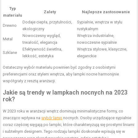
Typ
Zalety
Najlepsze zastosowanie
materiału
Dodaje ciepła, przytulności,
Sypialnie, wnętrza w stylu
Drewno
ekologiczny
rustykalnym
Nowoczesny wygląd,
Wnętrza industrialne,
Metal
trwałość, elegancja
nowoczesne sypialnie
Efektywność świetlna,
Wnętrza stylowe, klasyczne,
Szklane
lekkość, estetyka
eleganckie
Ostateczny wybór materiału powinien być zgodny z osobistymi
preferencjami oraz stylem wnętrza, aby lampki nocne harmonijnie
współgrały z resztą aranżacji.
Jakie są trendy w lampkach nocnych na 2023
rok?
W 2023 roku w aranżacji wnętrz dominują minimalistyczne formy, co
znacząco wpływa na
wybór lamp
nocnych. Osoby urządzające sypialnie
coraz częściej sięgają po lampki, które charakteryzują się prostymi liniami
i subtelnym designem. Tego rodzaju lampki doskonale wpisują się w