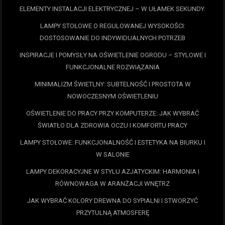
ELEMENTY INSTALACJI ELEKTRYCZNEJ – W UŁAMEK SEKUNDY.
LAMPY STOŁOWE O REGULOWANEJ WYSOKOŚCI:
DOSTOSOWANIE DO INDYWIDUALNYCH POTRZEB
INSPIRACJE I POMYSŁY NA OŚWIETLENIE OGRODU – STYLOWE I
FUNKCJONALNE ROZWIĄZANIA
MINIMALIZM ŚWIETLNY: SUBTELNOŚĆ I PROSTOTA W
NOWOCZESNYM OŚWIETLENIU
OŚWIETLENIE DO PRACY PRZY KOMPUTERZE: JAK WYBRAĆ
ŚWIATŁO DLA ZDROWIA OCZU I KOMFORTU PRACY
LAMPY STOŁOWE: FUNKCJONALNOŚĆ I ESTETYKA NA BIURKU I
W SALONIE
LAMPY DEKORACYJNE W STYLU AZJATYCKIM: HARMONIA I
RÓWNOWAGA W ARANŻACJI WNĘTRZ
JAK WYBRAĆ KOLORY DREWNA DO SYPIALNI I STWORZYĆ
PRZYTULNĄ ATMOSFERĘ