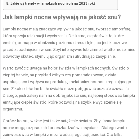
Jakie są trendy w lampkach nocnych na 2023 rok?
Jak lampki nocne wpływają na jakość snu?
Lampki nocne mają znaczący wpływ na jakość snu, tworząc atmosferę,
która sprzyja relaksacji i wyciszeniu. Delikatne, ciepłe światło, które
emitują, pomaga w obniżeniu poziomu stresu i lęku, co jest kluczowe
przed zapadnięciem w sen. Zbyt intensywne lub zimne światło może mieć
odwrotny skutek, stymulując organizm i utrudniając zasypianie.
Warto zwrócić uwagę na kolor światła w lampkach nocnych. Światło o
ciepłej barwie, na przykład żółtym czy pomarańczowym, działa
uspokajająco i wpływa na produkcję melatoniny, hormonu regulującego
sen. Z kolei chłodne białe światło może potęgować uczucie czuwania.
Dlatego, jeśli zależy nam na dobrej jakości snu, najlepiej stosować lampki
emitujące ciepłe światło, które pozwolą na szybkie wyciszenie się
organizmu.
Oprócz koloru, ważne jest także natężenie światła. Zbyt jasne lampki
nocne mogą rozpraszać i przeszkadzać w zasypianiu. Dlatego warto
zainwestować w lampki z możliwością regulacji jasności. Oto kilka