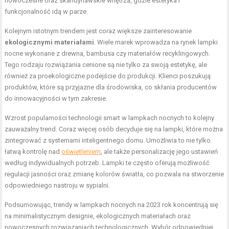
nowoczesne oraz skandynawskie wnętrza, gdzie estetyka i
funkcjonalność idą w parze.
Kolejnym istotnym trendem jest coraz większe zainteresowanie
ekologicznymi materiałami
. Wiele marek wprowadza na rynek lampki
nocne wykonane z drewna, bambusa czy materiałów recyklingowych.
Tego rodzaju rozwiązania cenione są nie tylko za swoją estetykę, ale
również za proekologiczne podejście do produkcji. Klienci poszukują
produktów, które są przyjazne dla środowiska, co skłania producentów
do innowacyjności w tym zakresie.
Wzrost popularności technologii smart w lampkach nocnych to kolejny
zauważalny trend. Coraz więcej osób decyduje się na lampki, które można
zintegrować z systemami inteligentnego domu. Umożliwia to nie tylko
łatwą kontrolę nad
oświetleniem
, ale także personalizację jego ustawień
według indywidualnych potrzeb. Lampki te często oferują możliwość
regulacji jasności oraz zmianę kolorów światła, co pozwala na stworzenie
odpowiedniego nastroju w sypialni.
Podsumowując, trendy w lampkach nocnych na 2023 rok koncentrują się
na minimalistycznym designie, ekologicznych materiałach oraz
nowoczesnych rozwiązaniach technologicznych. Wybór odpowiedniej