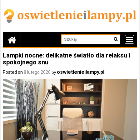
Skip
to
content
Lampki nocne: delikatne światło dla relaksu i
spokojnego snu
oswietlenieilampy.pl
Posted on
8 lutego 2020
by