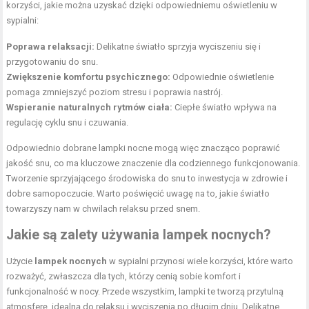
korzyści, jakie można uzyskać dzięki odpowiedniemu oświetleniu w
sypialni:
Poprawa relaksacji:
Delikatne światło sprzyja wyciszeniu się i
przygotowaniu do snu.
Zwiększenie komfortu psychicznego:
Odpowiednie oświetlenie
pomaga zmniejszyć poziom stresu i poprawia nastrój.
Wspieranie naturalnych rytmów ciała:
Ciepłe światło wpływa na
regulację cyklu snu i czuwania.
Odpowiednio dobrane lampki nocne mogą więc znacząco poprawić
jakość snu, co ma kluczowe znaczenie dla codziennego funkcjonowania.
Tworzenie sprzyjającego środowiska do snu to inwestycja w zdrowie i
dobre samopoczucie. Warto poświęcić uwagę na to, jakie światło
towarzyszy nam w chwilach relaksu przed snem.
Jakie są zalety używania lampek nocnych?
Użycie
lampek nocnych
w sypialni przynosi wiele korzyści, które warto
rozważyć, zwłaszcza dla tych, którzy cenią sobie komfort i
funkcjonalność w nocy. Przede wszystkim, lampki te tworzą przytulną
atmosferę, idealną do relaksu i wyciszenia po długim dniu. Delikatne