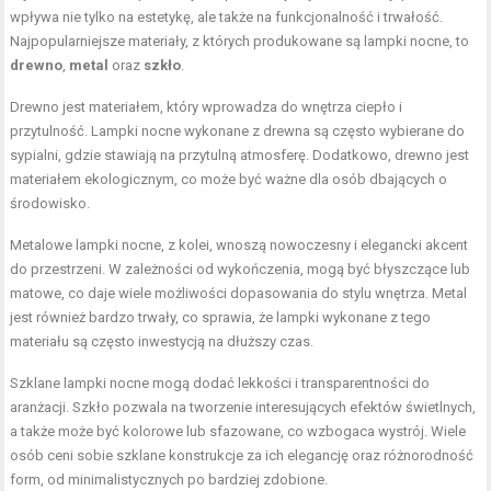
wpływa nie tylko na estetykę, ale także na funkcjonalność i trwałość.
Najpopularniejsze materiały, z których produkowane są lampki nocne, to
drewno
,
metal
oraz
szkło
.
Drewno jest materiałem, który wprowadza do wnętrza ciepło i
przytulność. Lampki nocne wykonane z drewna są często wybierane do
sypialni, gdzie stawiają na przytulną atmosferę. Dodatkowo, drewno jest
materiałem ekologicznym, co może być ważne dla osób dbających o
środowisko.
Metalowe lampki nocne, z kolei, wnoszą nowoczesny i elegancki akcent
do przestrzeni. W zależności od wykończenia, mogą być błyszczące lub
matowe, co daje wiele możliwości dopasowania do stylu wnętrza. Metal
jest również bardzo trwały, co sprawia, że lampki wykonane z tego
materiału są często inwestycją na dłuższy czas.
Szklane lampki nocne mogą dodać lekkości i transparentności do
aranżacji. Szkło pozwala na tworzenie interesujących efektów świetlnych,
a także może być kolorowe lub sfazowane, co wzbogaca wystrój. Wiele
osób ceni sobie szklane konstrukcje za ich elegancję oraz różnorodność
form, od minimalistycznych po bardziej zdobione.