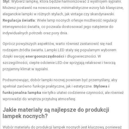
Styl:
Wybierz lampkę, która będzie harmonizować z wystrojem sypialni.
Możesz postawić na nowoczesne, minimalistyczne wzory lub klasyczne,
eleganckie lampki w różnych stylach, jak vintage czy skandynawski.
Regulacja światła:
Wiele lamp nocnych oferuje możliwość regulacji
intensywności światła, co pozwala dostosować jego natężenie do
indywidualnych potrzeb oraz pory dnia.
Oprócz powyższych aspektów, warto również zastanowić się nad
rodzajem źródła światła. Lampki LED stały się popularnym wyborem
dzięki swojej
energooszczędności
i długowieczności. W
szczególności, ciepłe odcienie LED-ów sprzyjają relaksowi i tworzą
przyjemny klimat w sypialni.
Podsumowując, dobór lampki nocnej powinien być przemyślany, aby
spełniał zarówno funkcje praktyczne, jak i estetyczne.
Stylowa i
funkcjonalna lampka
nie tylko ułatwi codzienne czynności, ale również
wprowadzi do wnętrza przytulną atmosferę.
Jakie materiały są najlepsze do produkcji
lampek nocnych?
Wybór materiału do produkcji lampek nocnych jest kluczowy, ponieważ