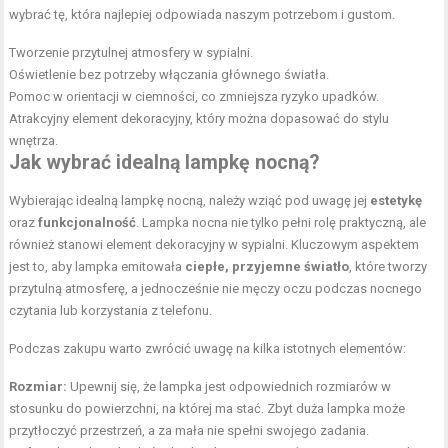
wybrać tę, która najlepiej odpowiada naszym potrzebom i gustom.
Tworzenie przytulnej atmosfery w sypialni.
Oświetlenie bez potrzeby włączania głównego światła.
Pomoc w orientacji w ciemności, co zmniejsza ryzyko upadków.
Atrakcyjny element dekoracyjny, który można dopasować do stylu
wnętrza.
Jak wybrać idealną lampkę nocną?
Wybierając idealną lampkę nocną, należy wziąć pod uwagę jej
estetykę
oraz
funkcjonalność
. Lampka nocna nie tylko pełni rolę praktyczną, ale
również stanowi element dekoracyjny w sypialni. Kluczowym aspektem
jest to, aby lampka emitowała
ciepłe, przyjemne światło
, które tworzy
przytulną atmosferę, a jednocześnie nie męczy oczu podczas nocnego
czytania lub korzystania z telefonu.
Podczas zakupu warto zwrócić uwagę na kilka istotnych elementów:
Rozmiar:
Upewnij się, że lampka jest odpowiednich rozmiarów w
stosunku do powierzchni, na której ma stać. Zbyt duża lampka może
przytłoczyć przestrzeń, a za mała nie spełni swojego zadania.