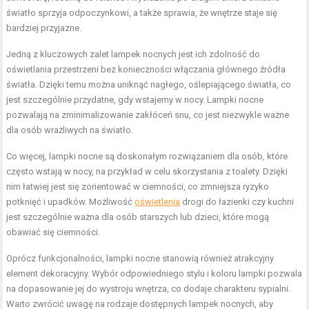
światło sprzyja odpoczynkowi, a także sprawia, że wnętrze staje się
bardziej przyjazne.
Jedną z kluczowych zalet lampek nocnych jest ich zdolność do
oświetlania przestrzeni bez konieczności włączania głównego źródła
światła. Dzięki temu można uniknąć nagłego, oślepiającego światła, co
jest szczególnie przydatne, gdy wstajemy w nocy. Lampki nocne
pozwalają na zminimalizowanie zakłóceń snu, co jest niezwykle ważne
dla osób wrażliwych na światło.
Co więcej, lampki nocne są doskonałym rozwiązaniem dla osób, które
często wstają w nocy, na przykład w celu skorzystania z toalety. Dzięki
nim łatwiej jest się zorientować w ciemności, co zmniejsza ryzyko
potknięć i upadków. Możliwość
oświetlenia
drogi do łazienki czy kuchni
jest szczególnie ważna dla osób starszych lub dzieci, które mogą
obawiać się ciemności.
Oprócz funkcjonalności, lampki nocne stanowią również atrakcyjny
element dekoracyjny. Wybór odpowiedniego stylu i koloru lampki pozwala
na dopasowanie jej do wystroju wnętrza, co dodaje charakteru sypialni.
Warto zwrócić uwagę na rodzaje dostępnych lampek nocnych, aby