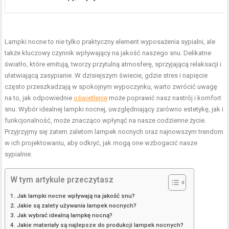
Lampki nocne to nie tylko praktyczny element wyposażenia sypialni, ale
także kluczowy czynnik wpływający na jakość naszego snu. Delikatne
światło, które emitują, tworzy przytulną atmosferę, sprzyjającą relaksacji i
ułatwiającą zasypianie. W dzisiejszym świecie, gdzie stres i napięcie
często przeszkadzają w spokojnym wypoczynku, warto zwrócić uwagę
na to, jak odpowiednie
oświetlenie
może poprawić nasz nastrój i komfort
snu. Wybór idealnej lampki nocnej, uwzględniający zarówno estetykę, jak i
funkcjonalność, może znacząco wpłynąć na nasze codzienne życie.
Przyjrzyjmy się zatem zaletom lampek nocnych oraz najnowszym trendom
w ich projektowaniu, aby odkryć, jak mogą one wzbogacić nasze
sypialnie.
W tym artykule przeczytasz
Jak lampki nocne wpływają na jakość snu?
Jakie są zalety używania lampek nocnych?
Jak wybrać idealną lampkę nocną?
Jakie materiały są najlepsze do produkcji lampek nocnych?