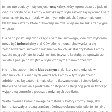
Innym interesującym stylem jest
rustykalny
, który wprowadza do jadalni
ciepło i przytulność. Lampy w rustykalnym stylu zazwyczaj wykonane są z
drewna, wikliny czy metalu w ciemnych odcieniach. Często mają one
klasyczne kształty, które przywołują na myśl wiejskie sielanki i tradycyjne
wnętrza.
Dla osób poszukujących czegoś bardziej surowego, idealnym wyborem
może być
industrialny
styl. Oświetlenie industrialne wyróżnia się
zastosowaniem surowych materiałów takich jak stal czy beton. Lampy
często mają odkryte żarówki i minimalistyczne kształty, co sprawia, że
świetnie pasują do wnętrz w stylu loftowym lub nowoczesnym.
Nie można zapomnieć o
klasycznym
stylu, który sprawdzi się w
eleganckich i luksusowych wnętrzach. Lampy w tym stylu często
zdobione są kryształami, mają skomplikowane detale i ciepłe kolory.
Klasyczne oświetlenie podkreśla dostojność i elegancję jadalni, tworząc
wyjątkową atmosferę podczas rodzinnych posiłków.
Warto również zwrócić uwagę na materiały, kolory i formy lamp, aby
harmonizowały z resztą aranżacji. Dobrze dobrane oświetlenie nie tylko