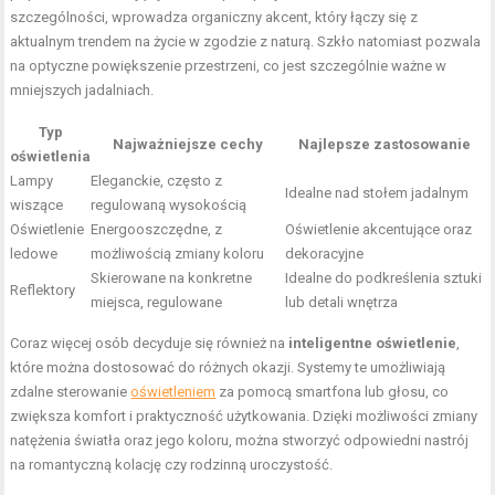
szczególności, wprowadza organiczny akcent, który łączy się z
aktualnym trendem na życie w zgodzie z naturą. Szkło natomiast pozwala
na optyczne powiększenie przestrzeni, co jest szczególnie ważne w
mniejszych jadalniach.
Typ
Najważniejsze cechy
Najlepsze zastosowanie
oświetlenia
Lampy
Eleganckie, często z
Idealne nad stołem jadalnym
wiszące
regulowaną wysokością
Oświetlenie
Energooszczędne, z
Oświetlenie akcentujące oraz
ledowe
możliwością zmiany koloru
dekoracyjne
Skierowane na konkretne
Idealne do podkreślenia sztuki
Reflektory
miejsca, regulowane
lub detali wnętrza
Coraz więcej osób decyduje się również na
inteligentne oświetlenie
,
które można dostosować do różnych okazji. Systemy te umożliwiają
zdalne sterowanie
oświetleniem
za pomocą smartfona lub głosu, co
zwiększa komfort i praktyczność użytkowania. Dzięki możliwości zmiany
natężenia światła oraz jego koloru, można stworzyć odpowiedni nastrój
na romantyczną kolację czy rodzinną uroczystość.