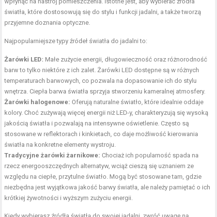
wpłynąć na nastrój pomieszczenia. Istotne jest, aby wybierać źródła
światła, które dostosowują się do stylu i funkcji jadalni, a także tworzą
przyjemne doznania optyczne.
Najpopularniejsze typy źródeł światła do jadalni to:
Żarówki LED:
Małe zużycie energii, długowieczność oraz różnorodność
barw to tylko niektóre z ich zalet. Żarówki LED dostępne są w różnych
temperaturach barwowych, co pozwala na dopasowanie ich do stylu
wnętrza. Ciepła barwa światła sprzyja stworzeniu kameralnej atmosfery.
Żarówki halogenowe:
Oferują naturalne światło, które idealnie oddaje
kolory. Choć zużywają więcej energii niż LED-y, charakteryzują się wysoką
jakością światła i pozwalają na intensywne oświetlenie. Często są
stosowane w reflektorach i kinkietach, co daje możliwość kierowania
światła na konkretne elementy wystroju.
Tradycyjne żarówki żarnikowe:
Chociaż ich popularność spada na
rzecz energooszczędnych alternatyw, wciąż cieszą się uznaniem ze
względu na ciepłe, przytulne światło. Mogą być stosowane tam, gdzie
niezbędna jest wyjątkowa jakość barwy światła, ale należy pamiętać o ich
krótkiej żywotności i wyższym zużyciu energii.
Kiedy wybierasz źródła światła do swojej jadalni, zwróć uwagę na