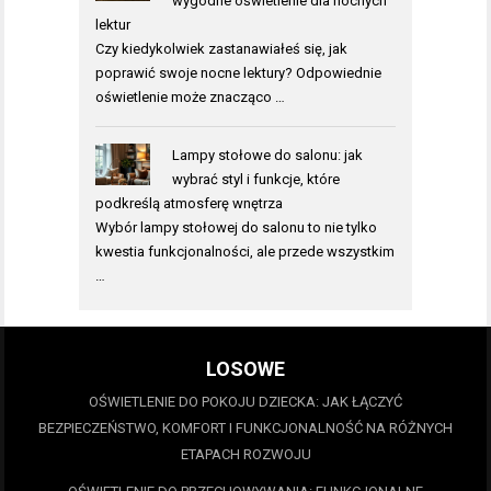
wygodne oświetlenie dla nocnych
lektur
Czy kiedykolwiek zastanawiałeś się, jak
poprawić swoje nocne lektury? Odpowiednie
oświetlenie może znacząco …
Lampy stołowe do salonu: jak
wybrać styl i funkcje, które
podkreślą atmosferę wnętrza
Wybór lampy stołowej do salonu to nie tylko
kwestia funkcjonalności, ale przede wszystkim
…
LOSOWE
OŚWIETLENIE DO POKOJU DZIECKA: JAK ŁĄCZYĆ
BEZPIECZEŃSTWO, KOMFORT I FUNKCJONALNOŚĆ NA RÓŻNYCH
ETAPACH ROZWOJU