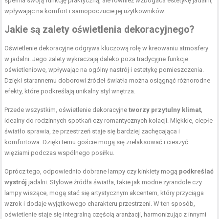
spełnia swoją funkcję praktyczną, ale również wzbogaca estetykę jadalni,
wpływając na komfort i samopoczucie jej użytkowników.
Jakie są zalety oświetlenia dekoracyjnego?
Oświetlenie dekoracyjne odgrywa kluczową rolę w kreowaniu atmosfery
w jadalni. Jego zalety wykraczają daleko poza tradycyjne funkcje
oświetleniowe, wpływając na ogólny nastrój i estetykę pomieszczenia.
Dzięki starannemu doborowi źródeł światła można osiągnąć różnorodne
efekty, które podkreślają unikalny styl wnętrza.
Przede wszystkim, oświetlenie dekoracyjne
tworzy przytulny klimat
,
idealny do rodzinnych spotkań czy romantycznych kolacji. Miękkie, ciepłe
światło sprawia, że przestrzeń staje się bardziej zachęcająca i
komfortowa. Dzięki temu goście mogą się zrelaksować i cieszyć
więziami podczas wspólnego posiłku.
Oprócz tego, odpowiednio dobrane lampy czy kinkiety mogą
podkreślać
wystrój
jadalni. Stylowe źródła światła, takie jak modne żyrandole czy
lampy wiszące, mogą stać się artystycznym akcentem, który przyciąga
wzrok i dodaje wyjątkowego charakteru przestrzeni. W ten sposób,
oświetlenie staje się integralną częścią aranżacji, harmonizując z innymi