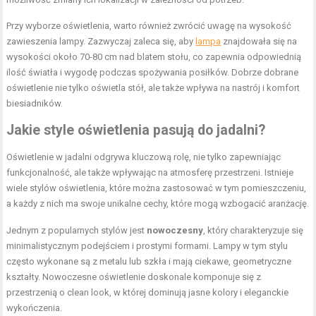
Przy wyborze oświetlenia, warto również zwrócić uwagę na wysokość
zawieszenia lampy. Zazwyczaj zaleca się, aby
lampa
znajdowała się na
wysokości około 70-80 cm nad blatem stołu, co zapewnia odpowiednią
ilość światła i wygodę podczas spożywania posiłków. Dobrze dobrane
oświetlenie nie tylko oświetla stół, ale także wpływa na nastrój i komfort
biesiadników.
Jakie style oświetlenia pasują do jadalni?
Oświetlenie w jadalni odgrywa kluczową rolę, nie tylko zapewniając
funkcjonalność, ale także wpływając na atmosferę przestrzeni. Istnieje
wiele stylów oświetlenia, które można zastosować w tym pomieszczeniu,
a każdy z nich ma swoje unikalne cechy, które mogą wzbogacić aranżację.
Jednym z popularnych stylów jest
nowoczesny
, który charakteryzuje się
minimalistycznym podejściem i prostymi formami. Lampy w tym stylu
często wykonane są z metalu lub szkła i mają ciekawe, geometryczne
kształty. Nowoczesne oświetlenie doskonale komponuje się z
przestrzenią o clean look, w której dominują jasne kolory i eleganckie
wykończenia.