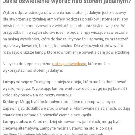
Jakie oświetlenie wybrać nad stołem jadalnym?
Wybór odpowiedniego oświetlenia nad stołem jadalnym jest kluczowy
dla stworzenia przytulnej atmosfery podczas posiłków. Istotne jest, aby
oświetlenie harmonizowało z wielkością stołu oraz stylem wnętrza. W
przypadku mniejszych stołów idealne będą lampy wiszące zawieszone
na niskiej wysokości, które dodadzą intymności i sprawią, że przestrzeń
będzie wydawać się bardziej kameralna. Dla większych stołów warto
rozważyć dłuższe lampy, które równomiernie oświetlą całą powierzchnię.
Na rynku dostępne są różne
rodzaje oświetlenia
, które można
wykorzystać nad stołem jadalnym:
Lampy wiszące:
To najpopularniejsza opcja, która może zdominować
wystrój wnętrza. Wybierając lampę, warto zwrócić uwagę na jej kształt i
kolor, aby pasowała do reszty wystroju.
Kinkiety
:
Mogą być doskonałym dodatkiem do lamp wiszących,
zapewniając dodatkowe źródło światła. Montowane na ścianach, dodają
charakteru i pomagają oświetlić ciemniejsze kąciki.
Lampy stołowe:
Choć rzadziej stosowane w jadalniach, mogą być
ciekawą alternatywą. Lampy te można ustawić na stole, co daje
możliwość zmiany ich lokalizacji w zależności od potrzeb.