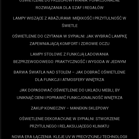
OŚWIETLENIE DO PRZECHOWYWANIA: FUNKCJONALNE
ROZWIĄZANIA DLA SZAF I REGAŁÓW
LAMPY WISZĄCE Z ABAŻURAMI: MIĘKKOŚĆ I PRZYTULNOŚĆ W
ŚWIETLE
OŚWIETLENIE DO CZYTANIA W SYPIALNI: JAK WYBRAĆ LAMPKĘ
ZAPEWNIAJĄCĄ KOMFORT I ZDROWIE OCZU
LAMPY STOŁOWE Z FUNKCJĄ ŁADOWANIA
BEZPRZEWODOWEGO: PRAKTYCZNOŚĆ I WYGODA W JEDNYM
BARWA ŚWIATŁA NAD STOŁEM – JAK DOBRAĆ OŚWIETLENIE
DLA FUNKCJI I ATMOSFERY WNĘTRZA
JAK DOPASOWAĆ OŚWIETLENIE DO UKŁADU MEBLI, BY
UNIKNĄĆ CIENI I POPRAWIĆ FUNKCJONALNOŚĆ WNĘTRZA
ZAKUP KONIECZNY – MANEKIN SKLEPOWY
OŚWIETLENIE DEKORACYJNE W SYPIALNI: STWORZENIE
PRZYTULNEGO I RELAKSUJĄCEGO KLIMATU
NOWA ERA ŁĄCZENIA: KLEJE UV W PRECYZYJNEJ TECHNOLOGII