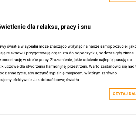
wietlenie dla relaksu, pracy i snu
wy światła w sypialni może znacząco wpłynąć na nasze samopoczucie i jak
yjają relaksowi i przygotowują organizm do odpoczynku, podczas gdy zimne
oncentrację w strefie pracy. Zrozumienie, jakie odcienie najlepiej pasują do
t kluczowe dla stworzenia harmonijnej przestrzeni. Warto zastanowić się nad 
odzienne życie, aby uczynić sypialnię miejscem, w którym zarówno
cujemy efektywnie. Jak dobrać barwę światła…
CZYTAJ DA