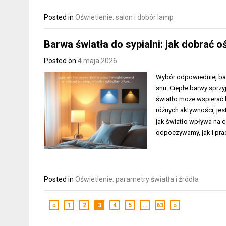
Posted in
Oświetlenie: salon i dobór lamp
Barwa światła do sypialni: jak dobrać oś
Posted on
4 maja 2026
Wybór odpowiedniej bar
snu. Ciepłe barwy sprz
światło może wspierać k
różnych aktywności, jes
jak światło wpływa na c
odpoczywamy, jak i pra
Posted in
Oświetlenie: parametry światła i źródła
«
1
2
3
4
5
…
63
»