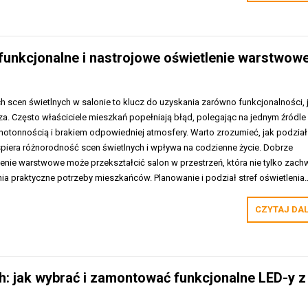
 funkcjonalne i nastrojowe oświetlenie warstwow
scen świetlnych w salonie to klucz do uzyskania zarówno funkcjonalności, j
za. Często właściciele mieszkań popełniają błąd, polegając na jednym źródle
notonnością i brakiem odpowiedniej atmosfery. Warto zrozumieć, jak podział
spiera różnorodność scen świetlnych i wpływa na codzienne życie. Dobrze
enie warstwowe może przekształcić salon w przestrzeń, która nie tylko zach
łnia praktyczne potrzeby mieszkańców. Planowanie i podział stref oświetlenia
CZYTAJ DA
h: jak wybrać i zamontować funkcjonalne LED-y z