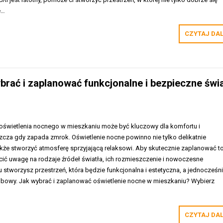
e…
CZYTAJ DA
brać i zaplanować funkcjonalne i bezpieczne świ
świetlenia nocnego w mieszkaniu może być kluczowy dla komfortu i
cza gdy zapada zmrok. Oświetlenie nocne powinno nie tylko delikatnie
akże stworzyć atmosferę sprzyjającą relaksowi. Aby skutecznie zaplanować t
cić uwagę na rodzaje źródeł światła, ich rozmieszczenie i nowoczesne
u stworzysz przestrzeń, która będzie funkcjonalna i estetyczna, a jednocześn
bowy. Jak wybrać i zaplanować oświetlenie nocne w mieszkaniu? Wybierz
CZYTAJ DA