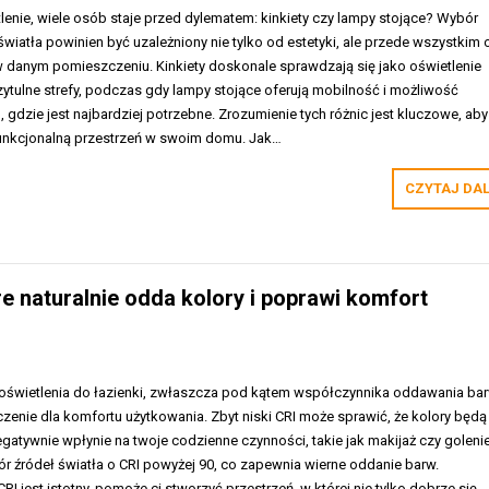
lenie, wiele osób staje przed dylematem: kinkiety czy lampy stojące? Wybór
iatła powinien być uzależniony nie tylko od estetyki, ale przede wszystkim 
 w danym pomieszczeniu. Kinkiety doskonale sprawdzają się jako oświetlenie
ytulne strefy, podczas gdy lampy stojące oferują mobilność i możliwość
, gdzie jest najbardziej potrzebne. Zrozumienie tych różnic jest kluczowe, aby
funkcjonalną przestrzeń w swoim domu. Jak…
CZYTAJ DA
óre naturalnie odda kolory i poprawi komfort
świetlenia do łazienki, zwłaszcza pod kątem współczynnika oddawania ba
zenie dla komfortu użytkowania. Zbyt niski CRI może sprawić, że kolory będą
egatywnie wpłynie na twoje codzienne czynności, takie jak makijaż czy golenie
ór źródeł światła o CRI powyżej 90, co zapewnia wierne oddanie barw.
I jest istotny, pomoże ci stworzyć przestrzeń, w której nie tylko dobrze się