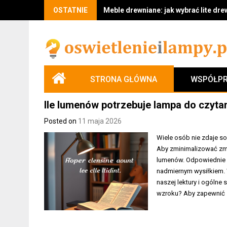
Skip
OSTATNIE
Oświetlenie w mieszkaniu bez remontu
to
content
STRONA GŁÓWNA
WSPÓŁPR
Ile lumenów potrzebuje lampa do czytan
Posted on
11 maja 2026
Wiele osób nie zdaje so
Aby zminimalizować zmę
lumenów. Odpowiednie oś
nadmiernym wysiłkiem.
naszej lektury i ogóln
wzroku? Aby zapewnić 