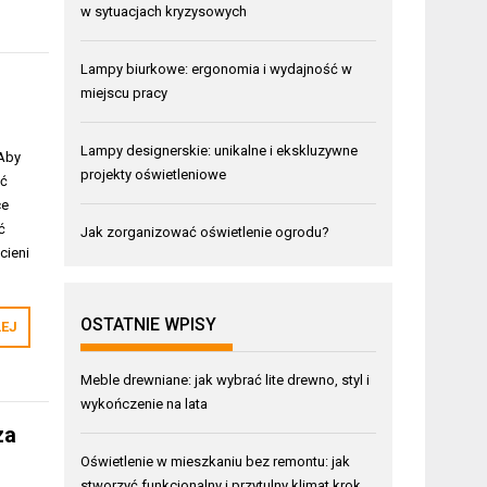
w sytuacjach kryzysowych
Lampy biurkowe: ergonomia i wydajność w
miejscu pracy
Lampy designerskie: unikalne i ekskluzywne
 Aby
projekty oświetleniowe
yć
ce
ć
Jak zorganizować oświetlenie ogrodu?
cieni
OSTATNIE WPISY
LEJ
Meble drewniane: jak wybrać lite drewno, styl i
wykończenie na lata
za
Oświetlenie w mieszkaniu bez remontu: jak
stworzyć funkcjonalny i przytulny klimat krok