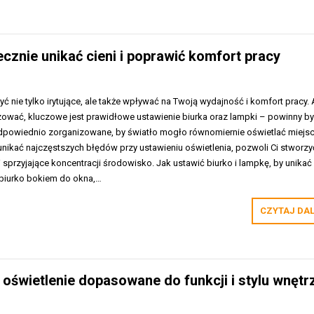
ecznie unikać cieni i poprawić komfort pracy
yć nie tylko irytujące, ale także wpływać na Twoją wydajność i komfort pracy.
izować, kluczowe jest prawidłowe ustawienie biurka oraz lampki – powinny b
dpowiednio zorganizowane, by światło mogło równomiernie oświetlać miejs
 unikać najczęstszych błędów przy ustawieniu oświetlenia, pozwoli Ci stworzy
 sprzyjające koncentracji środowisko. Jak ustawić biurko i lampkę, by unikać 
biurko bokiem do okna,…
CZYTAJ DA
ć oświetlenie dopasowane do funkcji i stylu wnętr