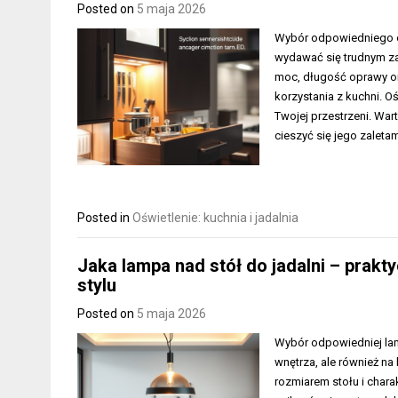
Posted on
5 maja 2026
Wybór odpowiedniego oś
wydawać się trudnym za
moc, długość oprawy or
korzystania z kuchni. O
Twojej przestrzeni. Wa
cieszyć się jego zaleta
Posted in
Oświetlenie: kuchnia i jadalnia
Jaka lampa nad stół do jadalni – prakt
stylu
Posted on
5 maja 2026
Wybór odpowiedniej lamp
wnętrza, ale również n
rozmiarem stołu i char