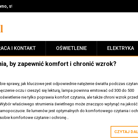
: jak stworzyć funkcjonalny i przytulny klimat krok po kroku
ACA I KONTAKT
OŚWIETLENIE
ELEKTRYKA
ia, by zapewnić komfort i chronić wzrok?
bie sprawy, jak kluczowe jest odpowiednie natężenie światła podczas czytan
czenie oczu i cieszyć się lekturą, lampa powinna emitować od 300 do 500
wietlenie nie tylko poprawia komfort czytania, ale także chroni wzrok prze
 Wybór właściwego strumienia świetlnego może znacząco wpłynąć na jakość
e samopoczucie. Ile lumenów jest optymalnych do komfortowego czytania i oc
sobie komfortowe czytanie i ochronę…
CZYTAJ DA