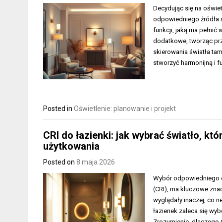
Decydując się na oświet
odpowiedniego źródła św
funkcji, jaką ma pełnić
dodatkowe, tworząc prz
skierowania światła tam
stworzyć harmonijną i 
Posted in
Oświetlenie: planowanie i projekt
CRI do łazienki: jak wybrać światło, kt
użytkowania
Posted on
8 maja 2026
Wybór odpowiedniego o
(CRI), ma kluczowe znac
wyglądały inaczej, co n
łazienek zaleca się wyb
Zrozumienie, dlaczego CR