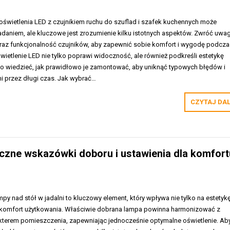
wietlenia LED z czujnikiem ruchu do szuflad i szafek kuchennych może
daniem, ale kluczowe jest zrozumienie kilku istotnych aspektów. Zwróć uwa
az funkcjonalność czujników, aby zapewnić sobie komfort i wygodę podcza
świetlenie LED nie tylko poprawi widoczność, ale również podkreśli estetykę
rto wiedzieć, jak prawidłowo je zamontować, aby uniknąć typowych błędów i
mi przez długi czas. Jak wybrać…
CZYTAJ DA
yczne wskazówki doboru i ustawienia dla komfort
y nad stół w jadalni to kluczowy element, który wpływa nie tylko na estetyk
a komfort użytkowania. Właściwie dobrana lampa powinna harmonizować z
akterem pomieszczenia, zapewniając jednocześnie optymalne oświetlenie. Ab