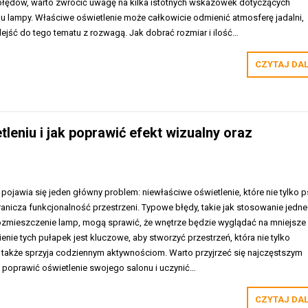
błędów, warto zwrócić uwagę na kilka istotnych wskazówek dotyczących
tylu lampy. Właściwe oświetlenie może całkowicie odmienić atmosferę jadalni,
ejść do tego tematu z rozwagą. Jak dobrać rozmiar i ilość…
CZYTAJ DA
leniu i jak poprawić efekt wizualny oraz
pojawia się jeden główny problem: niewłaściwe oświetlenie, które nie tylko p
ranicza funkcjonalność przestrzeni. Typowe błędy, takie jak stosowanie jedn
rozmieszczenie lamp, mogą sprawić, że wnętrze będzie wyglądać na mniejsze 
enie tych pułapek jest kluczowe, aby stworzyć przestrzeń, która nie tylko
e także sprzyja codziennym aktywnościom. Warto przyjrzeć się najczęstszym
 poprawić oświetlenie swojego salonu i uczynić…
CZYTAJ DA