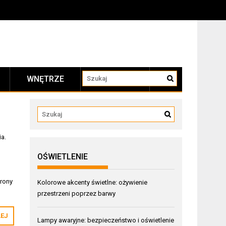
WNĘTRZE
KONTAKT
ia.
OŚWIETLENIE
d
hrony
Kolorowe akcenty świetlne: ożywienie
przestrzeni poprzez barwy
LEJ
Lampy awaryjne: bezpieczeństwo i oświetlenie